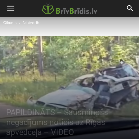
Sākums
Sabiedrība
PAPILDINĀTS – Šausminošs
negadījums noticis uz Rīgas
apvedceļa – VIDEO