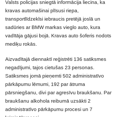
Valsts policijas sniegtā informācija liecina, ka
kravas automašinai plīsusi riepa,
transportlīdzeklsi iebraucis pretējā joslā un
sadūries ar BMW markas vieglo auto, kura
vadītāja gājusi bojā. Kravas auto šoferis nodots
mediķu rokās.
Aizvadītajā diennaktī reģistrēti 136 satiksmes
negadījumi, tajos cietušas 23 personas.
Satiksmes jomā pieņemti 502 administratīvo
pārkāpumu lēmumi, 192 par ātruma
pārsniegšanu, divi par agresīvu braukšanu. Par
braukšanu alkohola reibumā uzsākti 2
administratīvo pārkāpumu procesi un 7