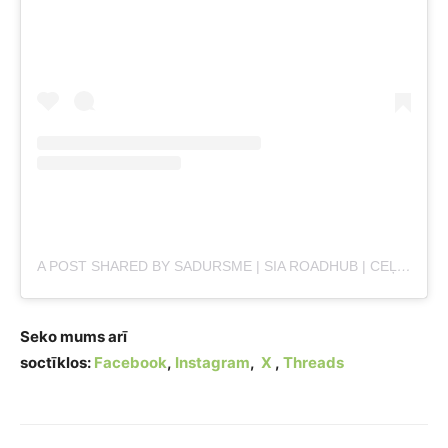
A POST SHARED BY SADURSME | SIA ROADHUB | CEĻU SATIKSMES NEGADĪJUMI, DROŠĪBA (@SADURSME)
Seko mums arī
soctīklos:
Facebook
,
Instagram
,
X
,
Threads