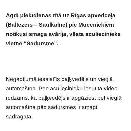
Agrā piektdienas rītā uz Rīgas apvedceļa
(Baltezers – Saulkalne) pie Muceniekiem
notikusi smaga avārija, vēsta aculiecinieks
vietnē “Sadursme”.
Šausminošs
negadījums noticis uz Rīgas apvedceļa –
VIDEO
Negadījumā iesaistīts baļķvedējs un vieglā
automašīna. Pēc aculiecinieku iesūtītā video
redzams, ka baļķvedējs ir apgāzies, bet vieglā
automašīna pēc sadursmes ir smagi
sadragāta.