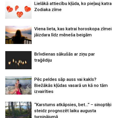
Lielākā attiecību kļūda, ko pieļauj katra
Zodiaka zīme
Viena lieta, kas katrai horoskopa zīmei
jāizdara līdz mēneša beigām
Brīvdienas sākušās ar ziņu par
traģēdiju
Pēc peldes sāp auss vai kakls?
Biežākās kļūdas vasarā un kā no tām
izvairīties
“Karstums atkāpsies, bet…” – sinoptiķi
steidz prognozēt laiku augusta
turpinājumā