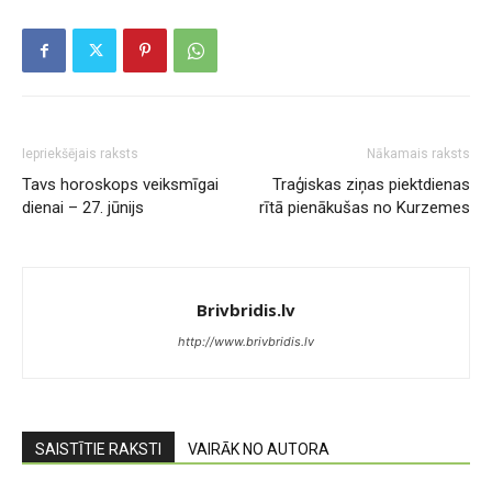
Iepriekšējais raksts
Nākamais raksts
Tavs horoskops veiksmīgai
Traģiskas ziņas piektdienas
dienai – 27. jūnijs
rītā pienākušas no Kurzemes
Brivbridis.lv
http://www.brivbridis.lv
SAISTĪTIE RAKSTI
VAIRĀK NO AUTORA