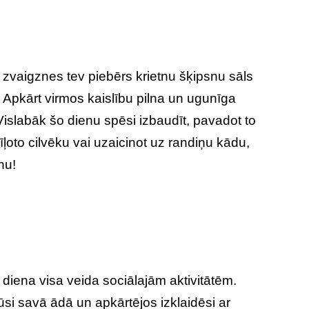
 zvaigznes tev piebērs krietnu šķipsnu sāls
 Apkārt virmos kaislību pilna un ugunīga
Vislabāk šo dienu spēsi izbaudīt, pavadot to
ļoto cilvēku vai uzaicinot uz randiņu kādu,
nu!
diena visa veida sociālajām aktivitātēm.
si savā ādā un apkārtējos izklaidēsi ar