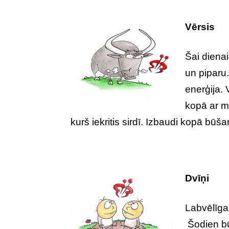
Vērsis
Šai dienai
un piparu.
enerģija. 
kopā ar mī
kurš iekritis sirdī. Izbaudi kopā būša
Dvīņi
Labvēlīga 
Šodien bū