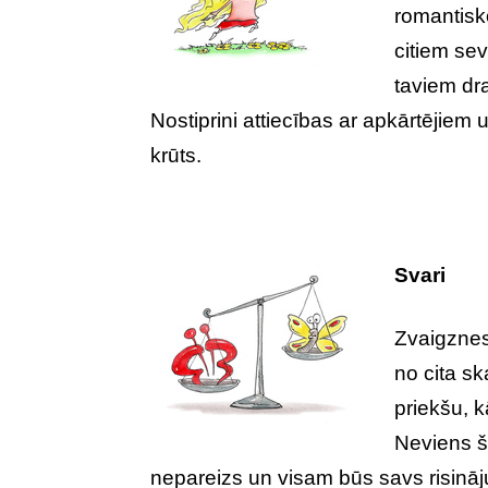
romantisko
citiem se
taviem dr
Nostiprini attiecības ar apkārtējiem
krūts.
Svari
Zvaigznes 
no cita sk
priekšu, 
Neviens š
nepareizs un visam būs savs risināj