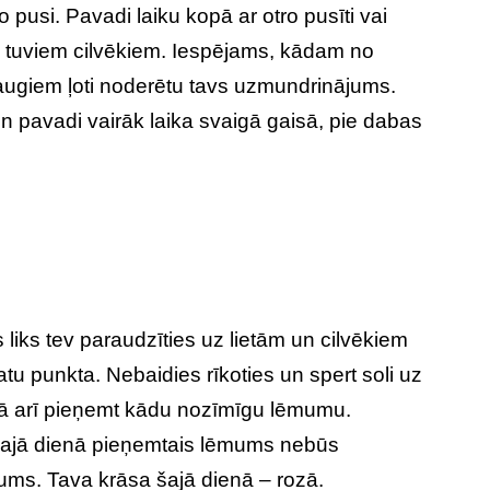
 pusi. Pavadi laiku kopā ar otro pusīti vai
v tuviem cilvēkiem. Iespējams, kādam no
augiem ļoti noderētu tavs uzmundrinājums.
 un pavadi vairāk laika svaigā gaisā, pie dabas
liks tev paraudzīties uz lietām un cilvēkiem
atu punkta. Nebaidies rīkoties un spert soli uz
kā arī pieņemt kādu nozīmīgu lēmumu.
ajā dienā pieņemtais lēmums nebūs
ums. Tava krāsa šajā dienā – rozā.