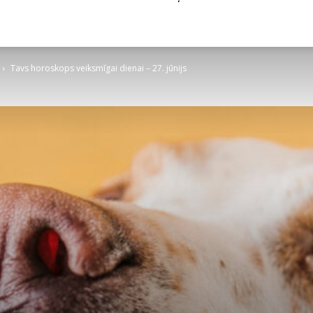
Tavs horoskops veiksmīgai dienai – 27. jūnijs