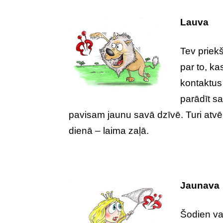
Lauva
Tev priekš
par to, ka
kontaktus 
parādīt s
pavisam jaunu savā dzīvē. Turi atvēr
dienā – laima zaļā.
Jaunava
Šodien va