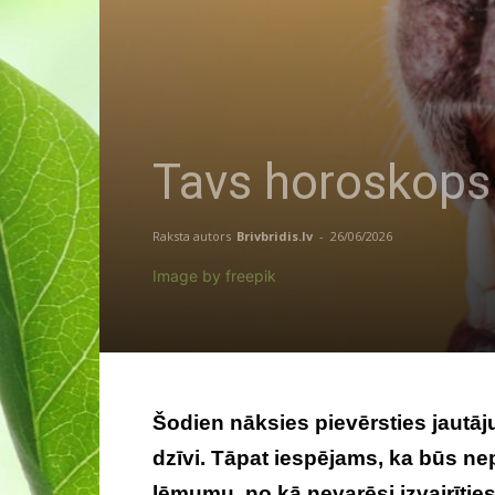
Tavs horoskops 
Raksta autors
Brivbridis.lv
-
26/06/2026
Image by freepik
Šodien nāksies pievērsties jautāj
dzīvi. Tāpat iespējams, ka būs n
lēmumu, no kā nevarēsi izvairītie