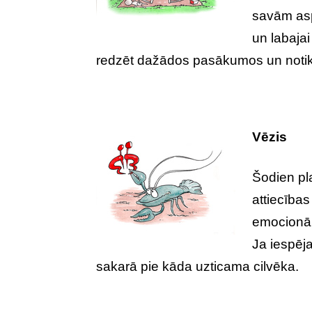
savām asp
un labajai
redzēt dažādos pasākumos un noti
Vēzis
Šodien pl
attiecības
emocionāli
Ja iespēj
sakarā pie kāda uzticama cilvēka.