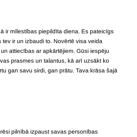
ā ir mīlestības piepildīta diena. Es pateicīgs
s tev ir un izbaudi to. Novērtē visa veida
un attiecības ar apkārtējiem. Gūsi iespēju
avas prasmes un talantus, kā arī uzsākt ko
tu gan savu sirdi, gan prātu. Tava krāsa šajā
rēsi pilnībā izpaust savas personības