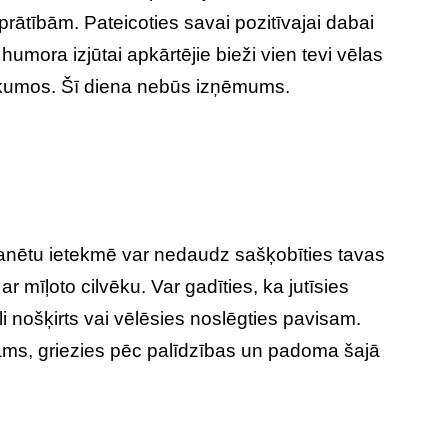
rātībām. Pateicoties savai pozitīvajai dabai
 humora izjūtai apkārtējie bieži vien tevi vēlas
kumos. Šī diena nebūs izņēmums.
anētu ietekmē var nedaudz sašķobīties tavas
 ar mīļoto cilvēku. Var gadīties, ka jutīsies
 nošķirts vai vēlēsies noslēgties pavisam.
ams, griezies pēc palīdzības un padoma šajā