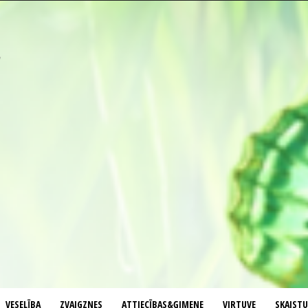
VESELĪBA
ZVAIGZNES
ATTIECĪBAS&ĢIMENE
VIRTUVE
SKAIST