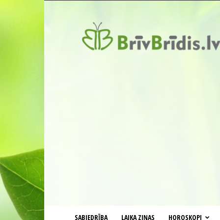
BrīvBrīdis.lv
SABIEDRĪBA
LAIKA ZIŅAS
HOROSKOPI