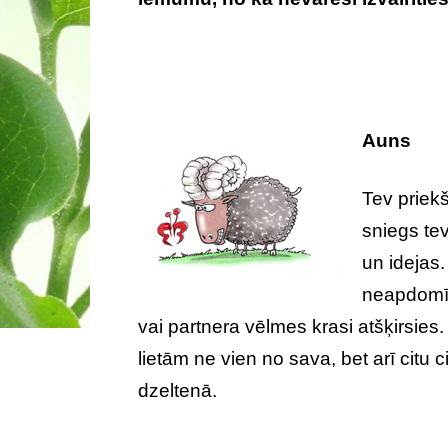
jūnijs
Auns
Tev priekš
sniegs tev
un idejas.
neapdomīg
vai partnera vēlmes krasi atšķirsie
lietām ne vien no sava, bet arī citu
dzeltenā.