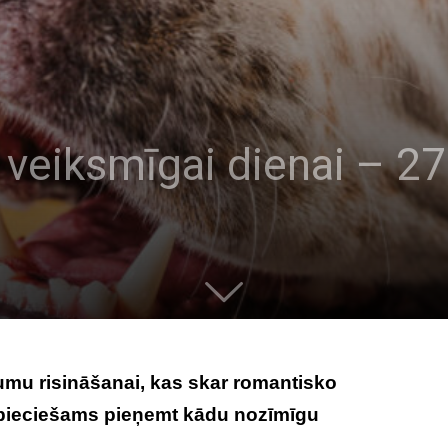
veiksmīgai dienai – 27.
umu risināšanai, kas skar romantisko
epieciešams pieņemt kādu nozīmīgu
s.
Tavs horoskops veiksmīgai dienai – 27.