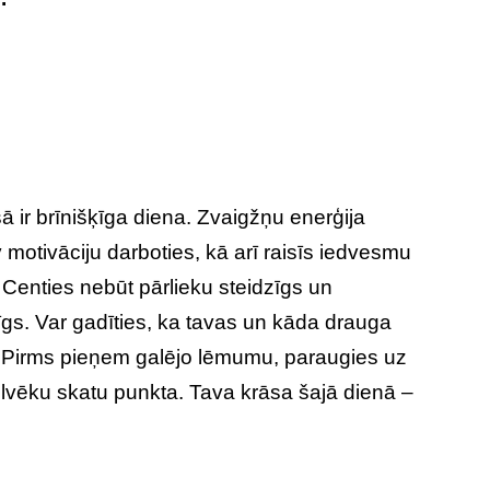
ā ir brīnišķīga diena. Zvaigžņu enerģija
 motivāciju darboties, kā arī raisīs iedvesmu
 Centies nebūt pārlieku steidzīgs un
s. Var gadīties, ka tavas un kāda drauga
s. Pirms pieņem galējo lēmumu, paraugies uz
 cilvēku skatu punkta. Tava krāsa šajā dienā –