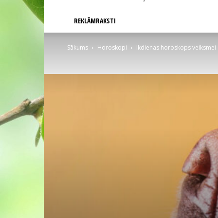
REKLĀMRAKSTI
Sākums
Horoskopi
Ikdienas horoskops veiksmei