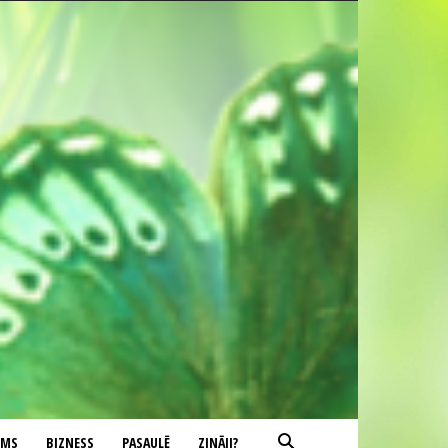
UMS
BIZNESS
PASAULĒ
ZINĀJI?