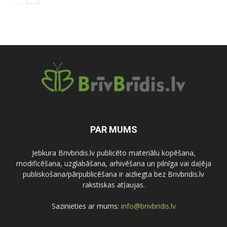
PAR MUMS
Jebkura Brivbridis.lv publicēto materiālu kopēšana,
modificēšana, uzglabāšana, arhivēšana un pilnīga vai daļēja
publiskošana/pārpublicēšana ir aizliegta bez Brivbridis.lv
rakstiskas atļaujas.
Sazinieties ar mums:
info@brivbridis.lv