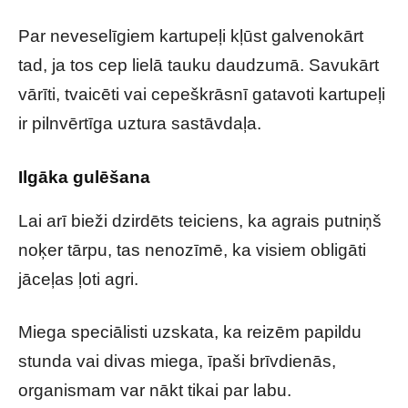
Par neveselīgiem kartupeļi kļūst galvenokārt
tad, ja tos cep lielā tauku daudzumā. Savukārt
vārīti, tvaicēti vai cepeškrāsnī gatavoti kartupeļi
ir pilnvērtīga uztura sastāvdaļa.
Ilgāka gulēšana
Lai arī bieži dzirdēts teiciens, ka agrais putniņš
noķer tārpu, tas nenozīmē, ka visiem obligāti
jāceļas ļoti agri.
Miega speciālisti uzskata, ka reizēm papildu
stunda vai divas miega, īpaši brīvdienās,
organismam var nākt tikai par labu.