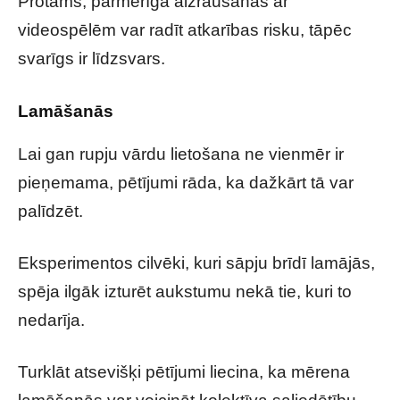
Protams, pārmērīga aizraušanās ar
videospēlēm var radīt atkarības risku, tāpēc
svarīgs ir līdzsvars.
Lamāšanās
Lai gan rupju vārdu lietošana ne vienmēr ir
pieņemama, pētījumi rāda, ka dažkārt tā var
palīdzēt.
Eksperimentos cilvēki, kuri sāpju brīdī lamājās,
spēja ilgāk izturēt aukstumu nekā tie, kuri to
nedarīja.
Turklāt atsevišķi pētījumi liecina, ka mērena