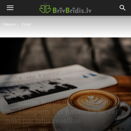
Sākums
Zināji?
Paradumi, kurus daudzi uzskata par
neveselīgiem, bet patiesībā tie var
nākt par labu veselībai
Raksta autors
Brivbridis.lv
-
29/06/2026