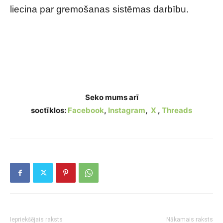
liecina par gremošanas sistēmas darbību.
Paradumi, kurus daudzi uzskata par
neveselīgiem, bet patiesībā tie var nākt par
labu veselībai
Seko mums arī
soctīklos:
Facebook
,
Instagram
,
X
,
Threads
Iepriekšējais raksts
Nākamais raksts