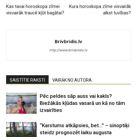
Kas tavai horoskopa zīmei
Kura horoskopa zīme visvairāk
visvairāk traucē kļūt bagātai?
alkst tuvības?
Brivbridis.lv
http://www.brivbridis.lv
SAISTĪTIE RAKSTI
VAIRĀK NO AUTORA
Pēc peldes sāp auss vai kakls?
Biežākās kļūdas vasarā un kā no tām
izvairīties
“Karstums atkāpsies, bet…” – sinoptiķi
steidz prognozēt laiku augusta