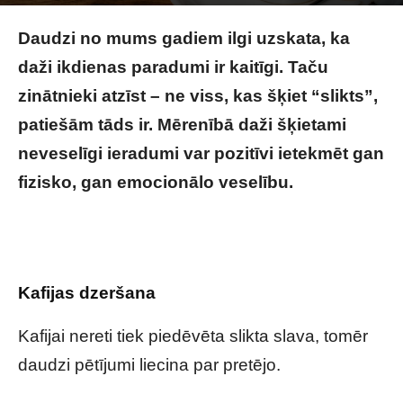
Image by rawpixel.com on Magnific
Daudzi no mums gadiem ilgi uzskata, ka
daži ikdienas paradumi ir kaitīgi. Taču
zinātnieki atzīst – ne viss, kas šķiet “slikts”,
patiešām tāds ir. Mērenībā daži šķietami
neveselīgi ieradumi var pozitīvi ietekmēt gan
fizisko, gan emocionālo veselību.
Paradumi,
kurus daudzi uzskata par neveselīgiem, bet
patiesībā tie var nākt par labu veselībai
Kafijas dzeršana
Kafijai nereti tiek piedēvēta slikta slava, tomēr
daudzi pētījumi liecina par pretējo.