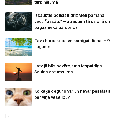
turpinājumā
Izsauktie policisti drīz vien pamana
vecu “pasātu” – atradumi tā salonā un
bagāžniekā pārsteidz
Tavs horoskops veiksmīgai dienai – 9.
augusts
Latvijā būs novērojams iespaidīgs
Saules aptumsums
Ko kaķa deguns var un nevar pastāstīt
par viņa veselību?