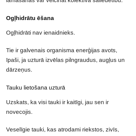
lamāšanās var veicināt kolektīva saliedētību.
Ogļhidrātu ēšana
Ogļhidrāti nav ienaidnieks.
Tie ir galvenais organisma enerģijas avots,
īpaši, ja uzturā izvēlas pilngraudus, augļus un
dārzeņus.
Tauku lietošana uzturā
Uzskats, ka visi tauki ir kaitīgi, jau sen ir
novecojis.
Veselīgie tauki, kas atrodami riekstos, zivīs,