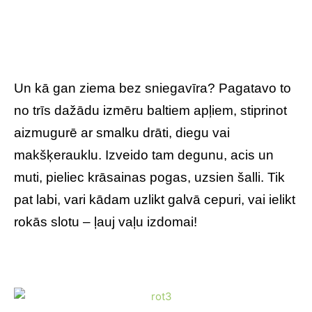
Un kā gan ziema bez sniegavīra? Pagatavo to
no trīs dažādu izmēru baltiem apļiem, stiprinot
aizmugurē ar smalku drāti, diegu vai
makšķerauklu. Izveido tam degunu, acis un
muti, pieliec krāsainas pogas, uzsien šalli. Tik
pat labi, vari kādam uzlikt galvā cepuri, vai ielikt
rokās slotu – ļauj vaļu izdomai!