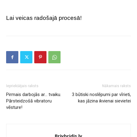
Lai veicas radošajā procesā!
Iepriekšējais raksts
Nākamais raksts
Pirmais darbojās ar… tvaiku.
3 būtiski noslēpumi par vīrieti,
Pārsteidzošā vibratoru
kas jāzina ikvienai sievietei
vēsture!
Brivbridis.lv