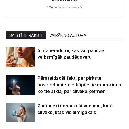
http://www.brivbridis.lv
SAISTĪTIE RAKSTI
VAIRĀK NO AUTORA
5 rīta ieradumi, kas var palīdzēt
veiksmīgāk zaudēt svaru
Pārsteidzoši fakti par pirkstu
nospiedumiem – kāpēc tie mums ir un
ko tie atklāj par cilvēka ķermeni
Zinātnieki nosaukuši vecumu, kurā
cilvēks jūtas vislaimīgākais