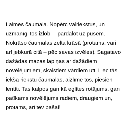
Laimes čaumala. Nopērc valriekstus, un
uzmanīgi tos izlobi – pārdalot uz pusēm.
Nokrāso čaumalas zelta krāsā (protams, vari
arī jebkurā citā – pēc savas izvēles). Sagatavo
dažādas mazas lapiņas ar dažādiem
novēlējumiem, skaistiem vārdiem utt. Liec tās
iekšā riekstu čaumalās, aizlīmē tos, piesien
lentīti. Tas kalpos gan kā eglītes rotājums, gan
patīkams novēlējums radiem, draugiem un,
protams, arī tev pašai!