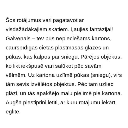
Šos rotājumus vari pagatavot ar
visdažādākajiem skatiem. Ļaujies fantāzijai!
Galvenais – tev būs nepieciešams kartons,
caurspīdīgas cietās plastmasas glāzes un
pūkas, kas kalpos par sniegu. Pārējos objekus,
ko likt iekšpusē vari salūkot pēc savām
vēlmēm. Uz kartona uzlīmē pūkas (sniegu), virs
tām sevis izvēlētos objektus. Pēc tam uzliec
glāzi, un tās apakšējo malu pielīmē pie kartona.
Augšā piestiprini letīti, ar kuru rotājumu iekārt
eglītē.