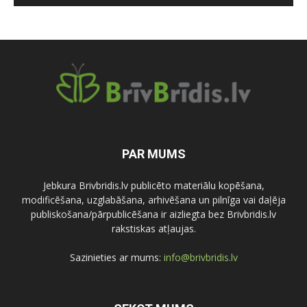
PAR MUMS
Jebkura Brivbridis.lv publicēto materiālu kopēšana,
modificēšana, uzglabāšana, arhivēšana un pilnīga vai daļēja
publiskošana/pārpublicēšana ir aizliegta bez Brivbridis.lv
rakstiskas atļaujas.
Sazinieties ar mums:
info@brivbridis.lv