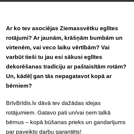
Ar ko tev asociējas Ziemassvētku eglītes
rotājumi? Ar jaunām, krāšņām bumbām un
virtenēm, vai veco laiku vērtībām? Vai
varbūt tieši tu jau esi sākusi eglītes
dekorēšanas tradīciju ar paštaisītām rotām?
Un, kādēļ gan tās nepagatavot kopā ar
bērniem?
BrīvBrīdis.lv dāvā tev dažādas idejas
rotājumiem. Gatavo pati un/vai ņem talkā
bērnus – kopā būšanas prieks un gandarījums
par paveikto darbu garantēts!