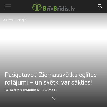
Sākums
Zināji?
Pašgatavoti Ziemassvētku eglītes
rotājumi – un svētki var sākties!
Raksta autors
Brivbridis.lv
-
07/12/2013