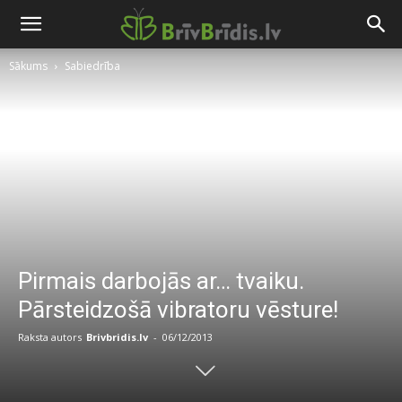
Sākums
Sabiedrība
Pirmais darbojās ar… tvaiku.
Pārsteidzošā vibratoru vēsture!
Raksta autors
Brivbridis.lv
-
06/12/2013