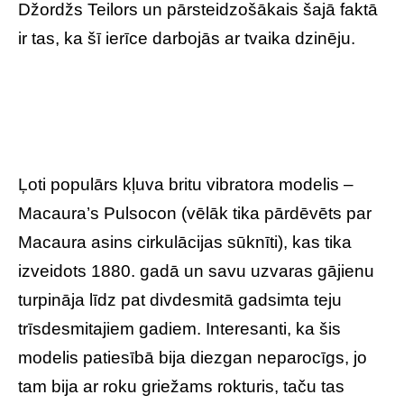
Džordžs Teilors un pārsteidzošākais šajā faktā
ir tas, ka šī ierīce darbojās ar tvaika dzinēju.
Ļoti populārs kļuva britu vibratora modelis –
Macaura’s Pulsocon (vēlāk tika pārdēvēts par
Macaura asins cirkulācijas sūknīti), kas tika
izveidots 1880. gadā un savu uzvaras gājienu
turpināja līdz pat divdesmitā gadsimta teju
trīsdesmitajiem gadiem. Interesanti, ka šis
modelis patiesībā bija diezgan neparocīgs, jo
tam bija ar roku griežams rokturis, taču tas