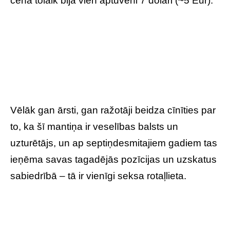
cena tolaik bija vien aptuveni 7 dolāri (~5 Eur).
Vēlāk gan ārsti, gan ražotāji beidza cīnīties par
to, ka šī mantiņa ir veselības balsts un
uzturētājs, un ap septiņdesmitajiem gadiem tas
ieņēma savas tagadējās pozīcijas un uzskatus
sabiedrībā – tā ir vienīgi seksa rotaļlieta.