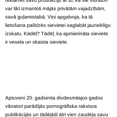
reklamēt savu produkciju ar to, ka šie vibratori
var tikt izmantoti mājās privātām vajadzībām,
savā guļamistabā. Viņi apgalvoja, ka tā
lietošana palīdzēs sievietei saglabāt jauneklīgu
izskatu. Kādēļ? Tādēļ, ka apmierināta sieviete
ir vesela un skaista sieviete.
Aptuveni 20. gadsimta divdesmitajos gados
vibratori parādījās pornogrāfiska rakstura
publikācijās un tādējādi ātri vien zaudēja savu