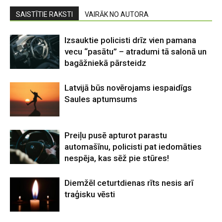
SAISTĪTIE RAKSTI
VAIRĀK NO AUTORA
Izsauktie policisti drīz vien pamana
vecu “pasātu” – atradumi tā salonā un
bagāžniekā pārsteidz
Latvijā būs novērojams iespaidīgs
Saules aptumsums
Preiļu pusē apturot parastu
automašīnu, policisti pat iedomāties
nespēja, kas sēž pie stūres!
Diemžēl ceturtdienas rīts nesis arī
traģisku vēsti