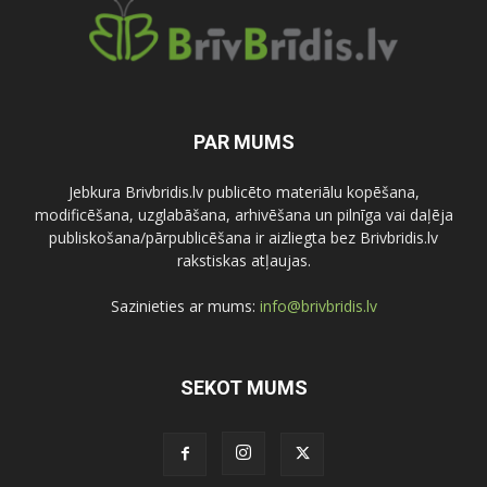
PAR MUMS
Jebkura Brivbridis.lv publicēto materiālu kopēšana,
modificēšana, uzglabāšana, arhivēšana un pilnīga vai daļēja
publiskošana/pārpublicēšana ir aizliegta bez Brivbridis.lv
rakstiskas atļaujas.
Sazinieties ar mums:
info@brivbridis.lv
SEKOT MUMS