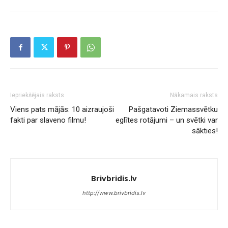
Iepriekšējais raksts
Nākamais raksts
Viens pats mājās: 10 aizraujoši
Pašgatavoti Ziemassvētku
fakti par slaveno filmu!
eglītes rotājumi – un svētki var
sākties!
Brivbridis.lv
http://www.brivbridis.lv