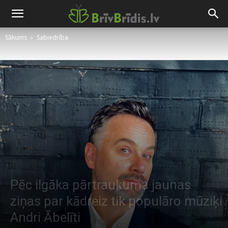
Sākums
Sabiedrība
Pēc ilgāka pārtraukuma jaunas
ziņas par kādreiz tik populāro mūziķi
Andri Ābelīti