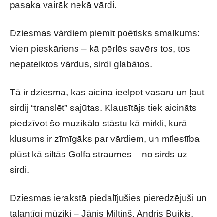
pasaka vairāk nekā vārdi.
Dziesmas vārdiem piemīt poētisks smalkums:
Vien pieskāriens – kā pērlēs savērs tos, tos
nepateiktos vārdus, sirdī glabātos.
Tā ir dziesma, kas aicina ieelpot vasaru un ļaut
sirdij “translēt” sajūtas. Klausītājs tiek aicināts
piedzīvot šo muzikālo stāstu kā mirkli, kurā
klusums ir zīmīgāks par vārdiem, un mīlestība
plūst kā siltās Golfa straumes – no sirds uz
sirdi.
Dziesmas ierakstā piedalījušies pieredzējuši un
talantīgi mūziķi – Jānis Miltiņš, Andris Buiķis,