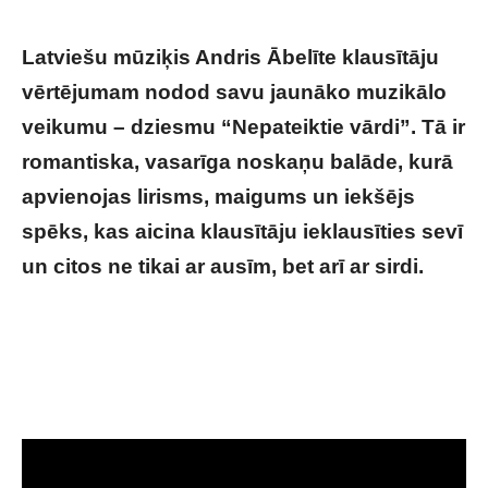
Latviešu mūziķis Andris Ābelīte klausītāju
vērtējumam nodod savu jaunāko muzikālo
veikumu – dziesmu “Nepateiktie vārdi”. Tā ir
romantiska, vasarīga noskaņu balāde, kurā
apvienojas lirisms, maigums un iekšējs
spēks, kas aicina klausītāju ieklausīties sevī
un citos ne tikai ar ausīm, bet arī ar sirdi.
Pēc ilgāka pārtraukuma jaunas ziņas par
kādreiz tik populāro mūziķi Andri Ābelīti