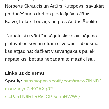
Norberts Skraucis un Artūrs Kutepovs, savukārt
producēšanas darbos piedalījušies Jānis
Kalve, Lotars Lodziņš un pats Andris Ābelīte.
“Nepateiktie vārdi” ir kā juteklisks aicinājums
pietuvoties sev un otram cilvēkam – dziesma,
kas atgādina: dažkārt vissvarīgākais paliek
nepateikts, bet tas nepadara to mazāk īstu.
Links uz dziesmu
Spotify:
https://open.spotify.com/track/7lNNDJ
msuzpcyaZcKCAXg3?
si=PJhTN6RLRRiOCP9xLmHWWQ