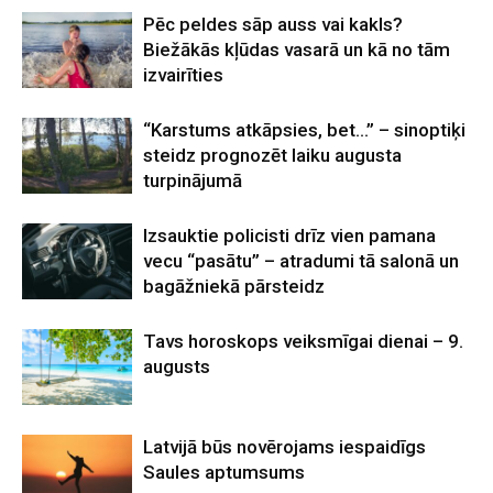
Pēc peldes sāp auss vai kakls?
Biežākās kļūdas vasarā un kā no tām
izvairīties
“Karstums atkāpsies, bet…” – sinoptiķi
steidz prognozēt laiku augusta
turpinājumā
Izsauktie policisti drīz vien pamana
vecu “pasātu” – atradumi tā salonā un
bagāžniekā pārsteidz
Tavs horoskops veiksmīgai dienai – 9.
augusts
Latvijā būs novērojams iespaidīgs
Saules aptumsums