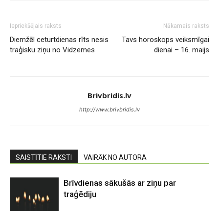
Iepriekšējais raksts
Nākamais raksts
Diemžēl ceturtdienas rīts nesis
Tavs horoskops veiksmīgai
traģisku ziņu no Vidzemes
dienai – 16. maijs
Brivbridis.lv
http://www.brivbridis.lv
SAISTĪTIE RAKSTI
VAIRĀK NO AUTORA
Brīvdienas sākušās ar ziņu par
traģēdiju