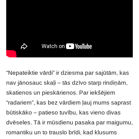
“Nepateiktie vārdi” ir dziesma par sajūtām, kas
nav jānosauc skaļi – tās dzīvo starp rindiņām,
skatienos un pieskārienos. Par iekšējiem
“radariem”, kas bez vārdiem ļauj mums saprast
būtiskāko – patieso tuvību, kas vieno divas
dvēseles. Tā ir mūsdienu pasaka par maigumu,
romantiku un to trauslo brīdi, kad klusums