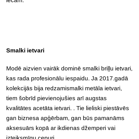
lēcām.
Smalki ietvari
Modē aizvien vairāk dominē smalki briļļu ietvari,
kas rada profesionālu iespaidu. Ja 2017.gadā
kolekcijās bija redzamismalki metāla ietvari,
tiem šobrīd pievienojušies arī augstas
kvalitātes acetāta ietvari. . Tie lieliski piestāvēs
gan biznesa apģērbam, gan būs pamanāms
aksesuārs kopā ar ikdienas džemperi vai
izteiksmīgu cepuri..