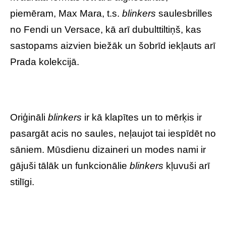
piemēram, Max Mara, t.s.
blinkers
saulesbrilles
no Fendi un Versace, kā arī dubulttiltiņš, kas
sastopams aizvien biežāk un šobrīd iekļauts arī
Prada kolekcijā.
Oriģināli
blinkers
ir kā klapītes un to mērķis ir
pasargāt acis no saules, neļaujot tai iespīdēt no
sāniem. Mūsdienu dizaineri un modes nami ir
gājuši tālāk un funkcionālie
blinkers
kļuvuši arī
stilīgi.