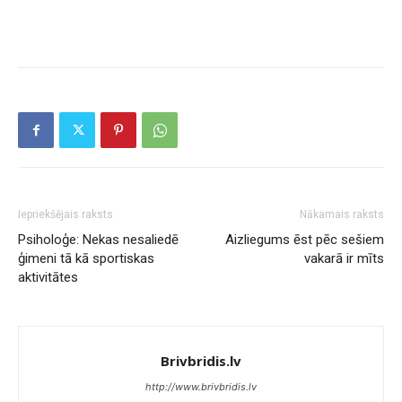
Iepriekšējais raksts
Nākamais raksts
Psiholoģe: Nekas nesaliedē
Aizliegums ēst pēc sešiem
ģimeni tā kā sportiskas
vakarā ir mīts
aktivitātes
Brivbridis.lv
http://www.brivbridis.lv