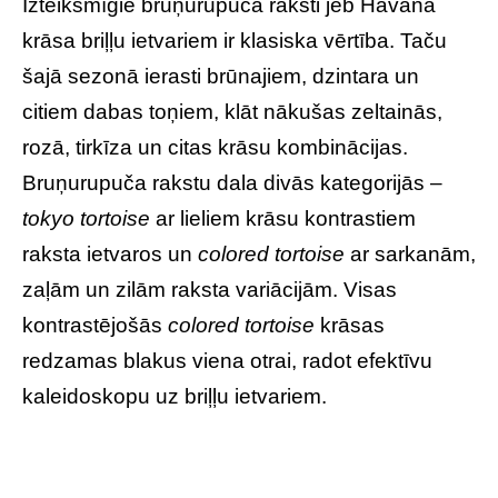
Izteiksmīgie bruņurupuča raksti jeb Havana
krāsa briļļu ietvariem ir klasiska vērtība. Taču
šajā sezonā ierasti brūnajiem, dzintara un
citiem dabas toņiem, klāt nākušas zeltainās,
rozā, tirkīza un citas krāsu kombinācijas.
Bruņurupuča rakstu dala divās kategorijās –
tokyo tortoise
ar lieliem krāsu kontrastiem
raksta ietvaros un
colored tortoise
ar sarkanām,
zaļām un zilām raksta variācijām. Visas
kontrastējošās
colored tortoise
krāsas
redzamas blakus viena otrai, radot efektīvu
kaleidoskopu uz briļļu ietvariem.