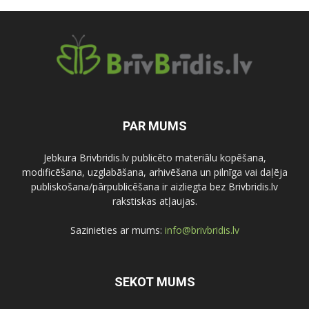
PAR MUMS
Jebkura Brivbridis.lv publicēto materiālu kopēšana,
modificēšana, uzglabāšana, arhivēšana un pilnīga vai daļēja
publiskošana/pārpublicēšana ir aizliegta bez Brivbridis.lv
rakstiskas atļaujas.
Sazinieties ar mums:
info@brivbridis.lv
SEKOT MUMS