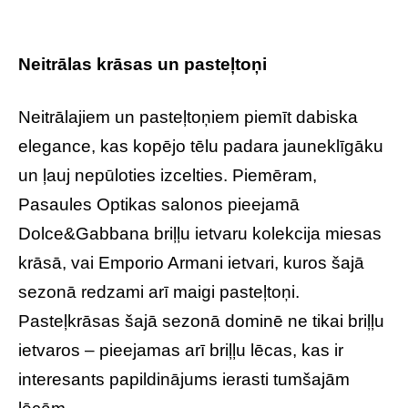
Neitrālas krāsas un pasteļtoņi
Neitrālajiem un pasteļtoņiem piemīt dabiska
elegance, kas kopējo tēlu padara jauneklīgāku
un ļauj nepūloties izcelties. Piemēram,
Pasaules Optikas salonos pieejamā
Dolce&Gabbana briļļu ietvaru kolekcija miesas
krāsā, vai Emporio Armani ietvari, kuros šajā
sezonā redzami arī maigi pasteļtoņi.
Pasteļkrāsas šajā sezonā dominē ne tikai briļļu
ietvaros – pieejamas arī briļļu lēcas, kas ir
interesants papildinājums ierasti tumšajām