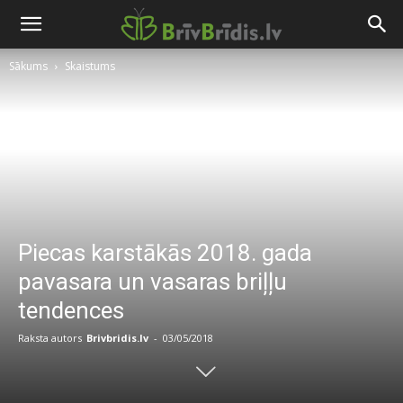
Sākums
Skaistums
Piecas karstākās 2018. gada
pavasara un vasaras briļļu
tendences
Raksta autors
Brivbridis.lv
-
03/05/2018