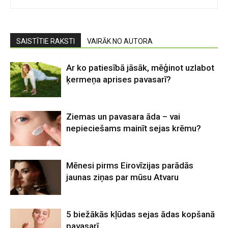
SAISTĪTIE RAKSTI
VAIRĀK NO AUTORA
Ar ko patiesībā jāsāk, mēģinot uzlabot
ķermeņa aprises pavasarī?
Ziemas un pavasara āda – vai
nepieciešams mainīt sejas krēmu?
Mēnesi pirms Eirovīzijas parādās
jaunas ziņas par mūsu Atvaru
5 biežākās kļūdas sejas ādas kopšanā
pavasarī