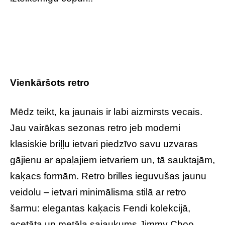
Vienkāršots retro
Mēdz teikt, ka jaunais ir labi aizmirsts vecais.
Jau vairākas sezonas retro jeb moderni
klasiskie briļļu ietvari piedzīvo savu uzvaras
gājienu ar apaļajiem ietvariem un, tā sauktajām,
kaķacs formām. Retro brilles ieguvušas jaunu
veidolu – ietvari minimālisma stilā ar retro
šarmu: elegantas kaķacis Fendi kolekcijā,
acetāta un metāla sajaukums Jimmy Choo