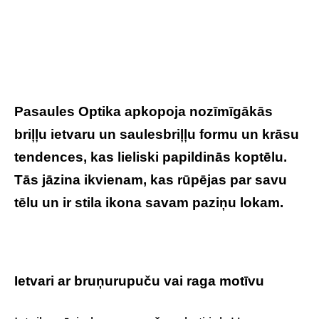
Pasaules Optika apkopoja nozīmīgākās
briļļu ietvaru un saulesbriļļu formu un krāsu
tendences, kas lieliski papildinās koptēlu.
Tās jāzina ikvienam, kas rūpējas par savu
tēlu un ir stila ikona savam paziņu lokam.
Ietvari ar bruņurupuču vai raga motīvu