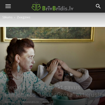
Sākums
Zvaigznes
Piedāvā iespēju satikt savus
iemīļotākos “UgunsGrēka” aktierus!
Raksta autors
Brivbridis.lv
-
10/05/2023