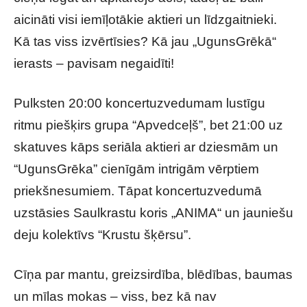
aicināti visi iemīļotākie aktieri un līdzgaitnieki.
Kā tas viss izvērtīsies? Kā jau „UgunsGrēkā“
ierasts – pavisam negaidīti!
Pulksten 20:00 koncertuzvedumam lustīgu
ritmu piešķirs grupa “Apvedceļš”, bet 21:00 uz
skatuves kāps seriāla aktieri ar dziesmām un
“UgunsGrēka” cienīgām intrigām vērptiem
priekšnesumiem. Tāpat koncertuzvedumā
uzstāsies Saulkrastu koris „ANIMA“ un jauniešu
deju kolektīvs “Krustu šķērsu”.
Cīņa par mantu, greizsirdība, blēdības, baumas
un mīlas mokas – viss, bez kā nav