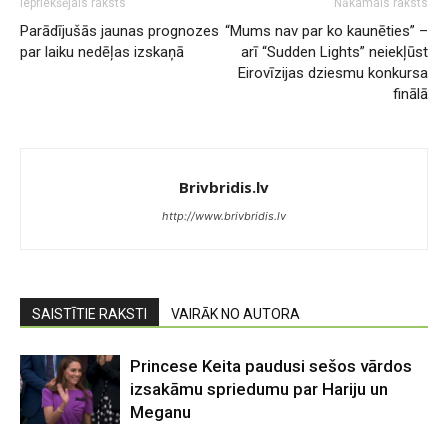
Iepriekšējais raksts
Nākamais raksts
Parādījušās jaunas prognozes
“Mums nav par ko kaunēties” –
par laiku nedēļas izskaņā
arī “Sudden Lights” neiekļūst
Eirovīzijas dziesmu konkursa
finālā
Brivbridis.lv
http://www.brivbridis.lv
SAISTĪTIE RAKSTI
VAIRĀK NO AUTORA
Princese Keita paudusi sešos vārdos
izsakāmu spriedumu par Hariju un
Meganu