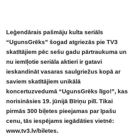
Leģendārais pašmāju kulta seriāls
“UgunsGrēks” šogad atgriezās pie TV3
skatītājiem pēc sešu gadu pārtraukuma un
nu iemīļotie seriāla aktieri ir gatavi
ieskandināt vasaras saulgriežus kopā ar
saviem skatītājiem unikālā
koncertuzvedumā “UgunsGrēks līgo!”, kas
norisināsies 19. jūnijā Bīriņu pilī. Tikai
pirmās 300 biļetes pieejamas par īpašu
cenu, tās iespējams iegādāties vietnē:
www.tv3.lv/biletes.