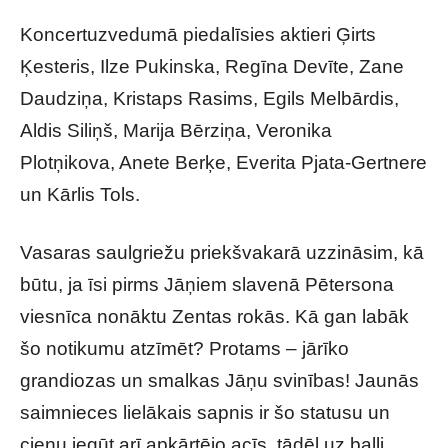
Koncertuzvedumā piedalīsies aktieri Ģirts
Ķesteris, Ilze Pukinska, Regīna Devīte, Zane
Daudziņa, Kristaps Rasims, Egils Melbārdis,
Aldis Siliņš, Marija Bērziņa, Veronika
Plotņikova, Anete Berķe, Everita Pjata-Gertnere
un Kārlis Tols.
Vasaras saulgriežu priekšvakarā uzzināsim, kā
būtu, ja īsi pirms Jāņiem slavenā Pētersona
viesnīca nonāktu Zentas rokās. Kā gan labāk
šo notikumu atzīmēt? Protams – jārīko
grandiozas un smalkas Jāņu svinības! Jaunās
saimnieces lielākais sapnis ir šo statusu un
cieņu iegūt arī apkārtējo acīs, tādēļ uz balli