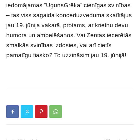
iedomājamas “UgunsGrēka” cienīgas svinības
– tas viss sagaida koncertuzveduma skatītājus
jau 19. jūnija vakarā, protams, ar krietnu devu
humora un ampelēšanos. Vai Zentas iecerētās
smalkās svinības izdosies, vai arī cietīs
pamatīgu fiasko? To uzzināsim jau 19. jūnijā!