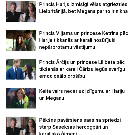
Princis Harijs izmisīgi vēlas atgriezties
Lielbritānijā, bet Megana par to ir nikna
Princis Viljams un princese Ketrīna pēc
Harija tikšanās ar karali nosūtījuši
nepārprotamu vēstījumu
Princis Ārčijs un princese Lilibeta pēc
tikšanās ar karali Čārlzu iegūs svarīgu
emocionālo drošību
Keita vairs necer uz izlīgumu ar Hariju
un Meganu
Pēkšņs pavērsiens saasina spriedzi
starp Saseksas hercogpāri un
karalisko ģimeni