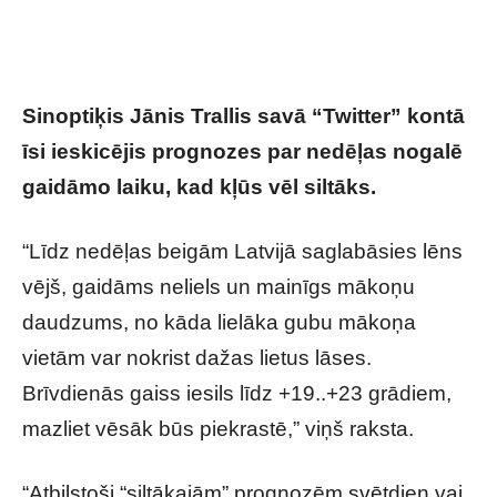
Sinoptiķis Jānis Trallis savā “Twitter” kontā
īsi ieskicējis prognozes par nedēļas nogalē
gaidāmo laiku, kad kļūs vēl siltāks.
“Līdz nedēļas beigām Latvijā saglabāsies lēns
vējš, gaidāms neliels un mainīgs mākoņu
daudzums, no kāda lielāka gubu mākoņa
vietām var nokrist dažas lietus lāses.
Brīvdienās gaiss iesils līdz +19..+23 grādiem,
mazliet vēsāk būs piekrastē,” viņš raksta.
“Atbilstoši “siltākajām” prognozēm svētdien vai