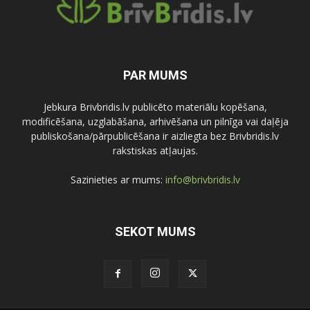
PAR MUMS
Jebkura Brivbridis.lv publicēto materiālu kopēšana,
modificēšana, uzglabāšana, arhivēšana un pilnīga vai daļēja
publiskošana/pārpublicēšana ir aizliegta bez Brivbridis.lv
rakstiskas atļaujas.
Sazinieties ar mums:
info@brivbridis.lv
SEKOT MUMS