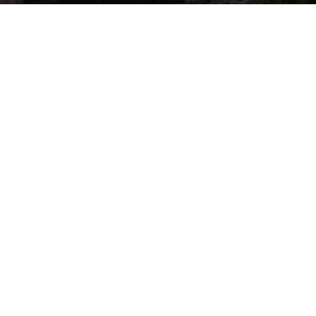
Photo by
Anita Austvika
on
Unsplash