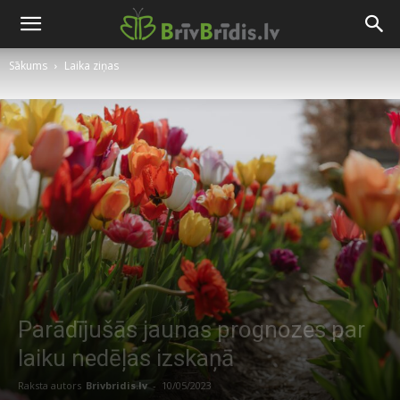
Sākums
Laika ziņas
Parādījušās jaunas prognozes par
laiku nedēļas izskaņā
Raksta autors
Brivbridis.lv
-
10/05/2023