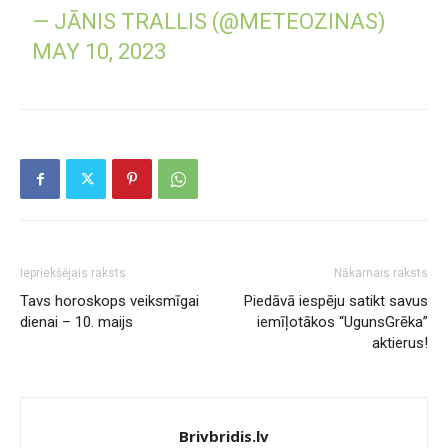
— JĀNIS TRALLIS (@METEOZINAS)
MAY 10, 2023
Iepriekšējais raksts
Nākamais raksts
Tavs horoskops veiksmīgai
Piedāvā iespēju satikt savus
dienai – 10. maijs
iemīļotākos “UgunsGrēka”
aktierus!
Brivbridis.lv