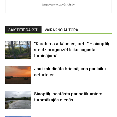
http://www.brivbridis.lv
SAISTĪTIE RAKSTI
VAIRĀK NO AUTORA
“Karstums atkāpsies, bet…” – sinoptiķi
steidz prognozēt laiku augusta
turpinājumā
Jau izsludināts brīdinājums par laiku
ceturtdien
Sinoptiķi pastāsta par notikumiem
turpmākajās dienās