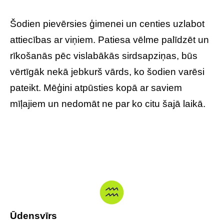
Šodien pievērsies ģimenei un centies uzlabot
attiecības ar viņiem. Patiesa vēlme palīdzēt un
rīkošanās pēc vislabākās sirdsapziņas, būs
vērtīgāk nekā jebkurš vārds, ko šodien varēsi
pateikt. Mēģini atpūsties kopā ar saviem
mīļajiem un nedomāt ne par ko citu šajā laikā.
Ūdensvīrs