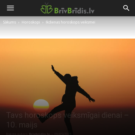
Sākums
Horoskopi
Ikdienas horoskops veiksmei
Tavs horoskops veiksmīgai dienai –
10. maijs
Raksta autors
Brivbridis.lv
-
09/05/2023