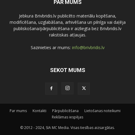
PAR MUMS
Jebkura Brivbridis.lv publicēto materiālu kopēšana,
modificēšana, uzglabāšana, arhivēšana un pilnīga vai daļēja
publiskošana/pārpublicēšana ir aizliegta bez Brivbridis.lv
rakstiskas atļaujas.
Sazinieties ar mums:
info@brivbridis.lv
SEKOT MUMS
Par mums
Kontakti
Pārpublicēšana
Lietošanas noteikumi
Reklāmas iespējas
© 2012 - 2024, SIA MC Media. Visas tiesības aizsargātas.