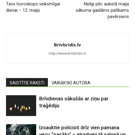
Tavs horoskops veiksmīgai
Neilgi pēc aukstā maija
dienai – 12. maijs
sākuma gaidāms patīkams
pavērsiens
Brivbridis.lv
http://www.brivbridis.lv
SAISTĪTIE RAKSTI
VAIRĀK NO AUTORA
Brīvdienas sākušās ar ziņu par
traģēdiju
Izsauktie policisti drīz vien pamana
vecu “pasātu” – atradumi tā salonā un