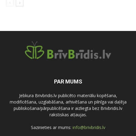
PAR MUMS
Jebkura Brivbridis.lv publicēto materiālu kopēšana,
modificēšana, uzglabāšana, arhivēšana un pilnīga vai daļēja
publiskošana/pārpublicēšana ir aizliegta bez Brivbridis.lv
rakstiskas atļaujas.
Sazinieties ar mums:
info@brivbridis.lv