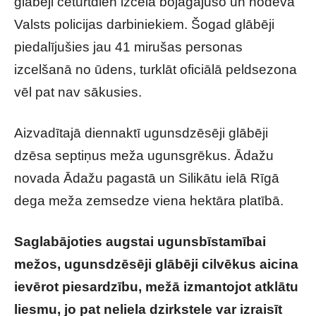
glābēji ceturtdien izcēla bojāgājušo un nodeva
Valsts policijas darbiniekiem. Šogad glābēji
piedalījušies jau 41 mirušas personas
izcelšanā no ūdens, turklāt oficiālā peldsezona
vēl pat nav sākusies.
Aizvadītajā diennaktī ugunsdzēsēji glābēji
dzēsa septiņus meža ugunsgrēkus. Ādažu
novada Ādažu pagastā un Silikātu ielā Rīgā
dega meža zemsedze viena hektāra platībā.
Saglabājoties augstai ugunsbīstamībai
mežos, ugunsdzēsēji glābēji cilvēkus aicina
ievērot piesardzību, mežā izmantojot atklātu
liesmu, jo pat neliela dzirkstele var izraisīt