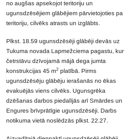
no augšas apsekojot teritoriju un
ugunsdzēsējiem glābējiem pārvietojoties pa
teritoriju, cilvēks atrasts un izglābts.
Plkst. 18.59 ugunsdzēsēji glābēji devās uz
Tukuma novada Lapmežciema pagastu, kur
četrstāvu dzīvojamā mājā dega jumta
2
konstrukcijas 45 m
platībā. Pirms
ugunsdzēsēju glābēju ierašanās no ēkas
evakuējās viens cilvēks. Ugunsgrēka
dzēšanas darbos piedalījās arī Smārdes un
Engures brīvprātīgie ugunsdzēsēji. Darbs
notikuma vietā noslēdzās plkst. 22.27.
Aizvadītajā diennaktī ugunsdzēsēji glābēji