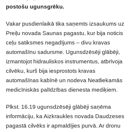
postošu ugunsgrēku.
Vakar pusdienlaikā tika saņemts izsaukums uz
Preiļu novada Saunas pagastu, kur bija noticis
ceļu satiksmes negadījums – divu kravas
automašīnu sadursme. Ugunsdzēsēji glābēji,
izmantojot hidrauliskos instrumentus, atbrīvoja
cilvēku, kurš bija iesprostots kravas
automašīnas kabīnē un nodeva Neatliekamās
medicīniskās palīdzības dienesta mediķiem.
Plkst. 16.19 ugunsdzēsēji glābēji saņēma
informāciju, ka Aizkraukles novada Daudzeses
pagastā cilvēks ir apmaldījies purvā. Ar dronu