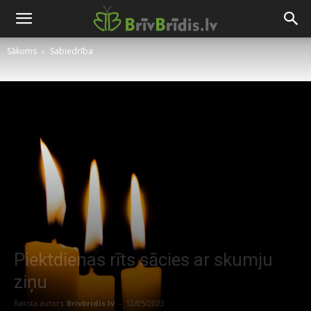
Sākums
Sabiedrība
Piektdienas rīts sācies ar skumju
ziņu
Raksta autors
Brivbridis.lv
-
12/05/2023