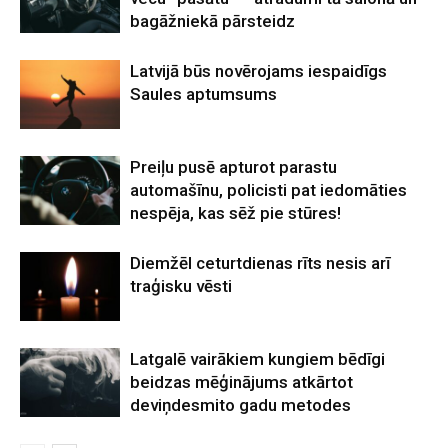
bagāžniekā pārsteidz
Latvijā būs novērojams iespaidīgs
Saules aptumsums
Preiļu pusē apturot parastu
automašīnu, policisti pat iedomāties
nespēja, kas sēž pie stūres!
Diemžēl ceturtdienas rīts nesis arī
traģisku vēsti
Latgalē vairākiem kungiem bēdīgi
beidzas mēģinājums atkārtot
deviņdesmito gadu metodes