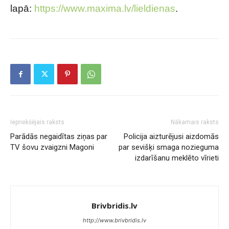
lapā:
https://www.maxima.lv/lieldienas
.
Iepriekšējais raksts
Nākamais raksts
Parādās negaidītas ziņas par
Policija aizturējusi aizdomās
TV šovu zvaigzni Magoni
par sevišķi smaga nozieguma
izdarīšanu meklēto vīrieti
Brivbridis.lv
http://www.brivbridis.lv