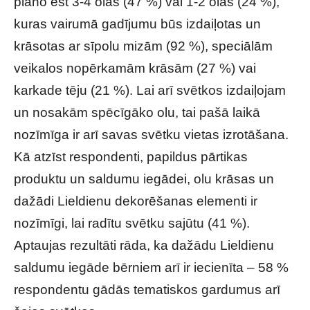
plāno ēst 3-4 olas (47 %) vai 1-2 olas (24 %),
kuras vairumā gadījumu būs izdaiļotas un
krāsotas ar sīpolu mizām (92 %), speciālām
veikalos nopērkamām krāsām (27 %) vai
karkade tēju (21 %). Lai arī svētkos izdaiļojam
un nosakām spēcīgāko olu, tai pašā laikā
nozīmīga ir arī savas svētku vietas izrotāšana.
Kā atzīst respondenti, papildus pārtikas
produktu un saldumu iegādei, olu krāsas un
dažādi Lieldienu dekorēšanas elementi ir
nozīmīgi, lai radītu svētku sajūtu (41 %).
Aptaujas rezultāti rāda, ka dažādu Lieldienu
saldumu iegāde bērniem arī ir iecienīta – 58 %
respondentu gādās tematiskos gardumus arī