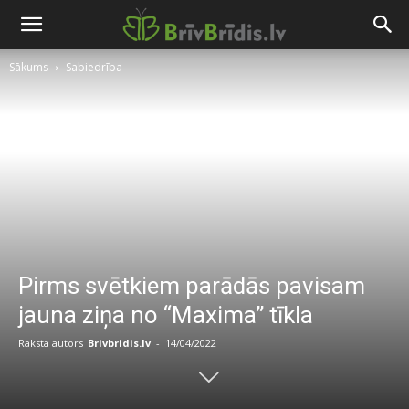
Sākums
Sabiedrība
Pirms svētkiem parādās pavisam
jauna ziņa no “Maxima” tīkla
Raksta autors
Brivbridis.lv
-
14/04/2022