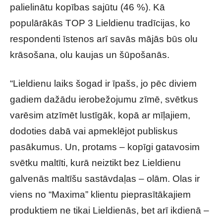
palielinātu kopības sajūtu (46 %). Kā
populārākās TOP 3 Lieldienu tradīcijas, ko
respondenti īstenos arī savās mājās būs olu
krāsošana, olu kaujas un šūpošanās.
“Lieldienu laiks šogad ir īpašs, jo pēc diviem
gadiem dažādu ierobežojumu zīmē, svētkus
varēsim atzīmēt lustīgāk, kopā ar mīļajiem,
dodoties dabā vai apmeklējot publiskus
pasākumus. Un, protams – kopīgi gatavosim
svētku maltīti, kurā neiztikt bez Lieldienu
galvenās maltīšu sastāvdaļas – olām. Olas ir
viens no “Maxima” klientu pieprasītākajiem
produktiem ne tikai Lieldienās, bet arī ikdienā –