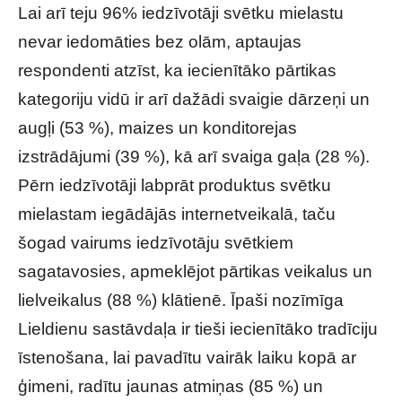
Lai arī teju 96% iedzīvotāji svētku mielastu
nevar iedomāties bez olām, aptaujas
respondenti atzīst, ka iecienītāko pārtikas
kategoriju vidū ir arī dažādi svaigie dārzeņi un
augļi (53 %), maizes un konditorejas
izstrādājumi (39 %), kā arī svaiga gaļa (28 %).
Pērn iedzīvotāji labprāt produktus svētku
mielastam iegādājās internetveikalā, taču
šogad vairums iedzīvotāju svētkiem
sagatavosies, apmeklējot pārtikas veikalus un
lielveikalus (88 %) klātienē. Īpaši nozīmīga
Lieldienu sastāvdaļa ir tieši iecienītāko tradīciju
īstenošana, lai pavadītu vairāk laiku kopā ar
ģimeni, radītu jaunas atmiņas (85 %) un