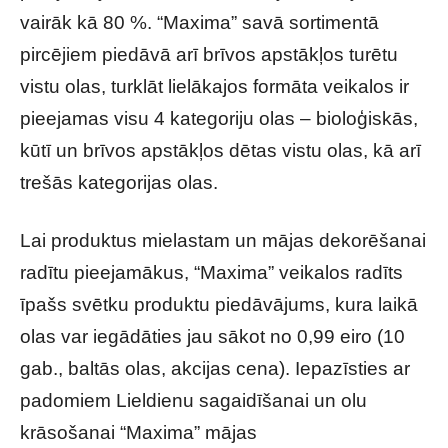
vairāk kā 80 %. “Maxima” savā sortimentā
pircējiem piedāvā arī brīvos apstākļos turētu
vistu olas, turklāt lielākajos formāta veikalos ir
pieejamas visu 4 kategoriju olas – bioloģiskās,
kūtī un brīvos apstākļos dētas vistu olas, kā arī
trešās kategorijas olas.
Lai produktus mielastam un mājas dekorēšanai
radītu pieejamākus, “Maxima” veikalos radīts
īpašs svētku produktu piedāvājums, kura laikā
olas var iegādāties jau sākot no 0,99 eiro (10
gab., baltās olas, akcijas cena). Iepazīsties ar
padomiem Lieldienu sagaidīšanai un olu
krāsošanai “Maxima” mājas