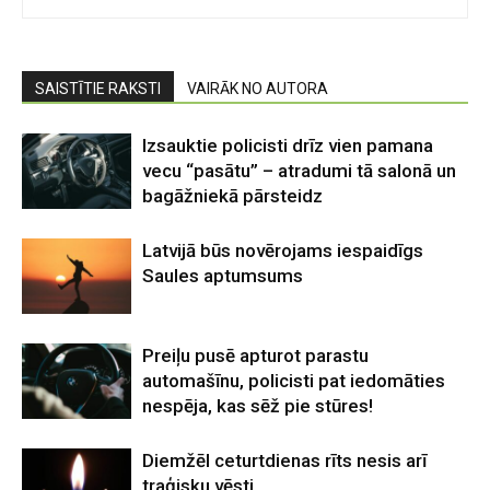
SAISTĪTIE RAKSTI
VAIRĀK NO AUTORA
Izsauktie policisti drīz vien pamana
vecu “pasātu” – atradumi tā salonā un
bagāžniekā pārsteidz
Latvijā būs novērojams iespaidīgs
Saules aptumsums
Preiļu pusē apturot parastu
automašīnu, policisti pat iedomāties
nespēja, kas sēž pie stūres!
Diemžēl ceturtdienas rīts nesis arī
traģisku vēsti