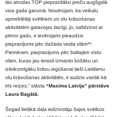
tās atrodas TOP pieprasītāko preču augšgalā
visa gada garumā. Novērojam, ka veikalu
apmeklētāji svētkiem un olu krāsošanas
aktivitātēm gatavojas laicīgi, jo, salīdzinot ar
pērno gadu, ir ievērojami pieaudzis
pieprasījums pēc dažāda veida olām**.
Piemēram, pieprasījums pēc baltajām vistu
olām, kuras jau ierasti izmanto košāku un
izteiksmīgāku krāsu iegūšanai tieši Lieldienu
olu krāsošanas aktivitātēs, ir audzis vairāk kā
trīs reizes,” stāsta
“Maxima Latvija” pārstāve
Laura Bagātā.
Šogad lielākā daļa iedzīvotāju šajos svētkos