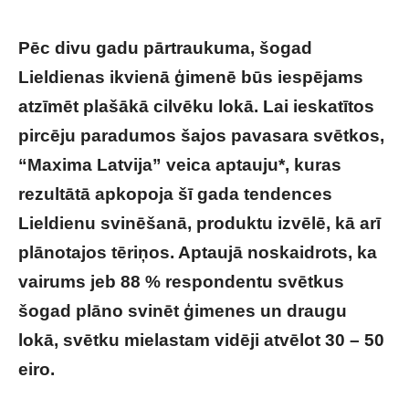
Pēc divu gadu pārtraukuma, šogad
Lieldienas ikvienā ģimenē būs iespējams
atzīmēt plašākā cilvēku lokā. Lai ieskatītos
pircēju paradumos šajos pavasara svētkos,
“Maxima Latvija” veica aptauju*, kuras
rezultātā apkopoja šī gada tendences
Lieldienu svinēšanā, produktu izvēlē, kā arī
plānotajos tēriņos. Aptaujā noskaidrots, ka
vairums jeb 88 % respondentu svētkus
šogad plāno svinēt ģimenes un draugu
lokā, svētku mielastam vidēji atvēlot 30 – 50
eiro.