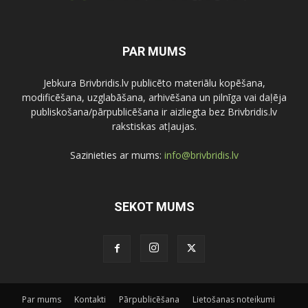
PAR MUMS
Jebkura Brivbridis.lv publicēto materiālu kopēšana,
modificēšana, uzglabāšana, arhivēšana un pilnīga vai daļēja
publiskošana/pārpublicēšana ir aizliegta bez Brivbridis.lv
rakstiskas atļaujas.
Sazinieties ar mums:
info@brivbridis.lv
SEKOT MUMS
Par mums
Kontakti
Pārpublicēšana
Lietošanas noteikumi