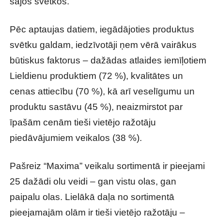
šajos svētkos.
Pēc aptaujas datiem, iegādājoties produktus
svētku galdam, iedzīvotāji ņem vērā vairākus
būtiskus faktorus – dažādas atlaides iemīļotiem
Lieldienu produktiem (72 %), kvalitātes un
cenas attiecību (70 %), kā arī veselīgumu un
produktu sastāvu (45 %), neaizmirstot par
īpašām cenām tieši vietējo ražotāju
piedāvājumiem veikalos (38 %).
Pašreiz “Maxima” veikalu sortimentā ir pieejami
25 dažādi olu veidi – gan vistu olas, gan
paipalu olas. Lielākā daļa no sortimentā
pieejamajām olām ir tieši vietējo ražotāju –