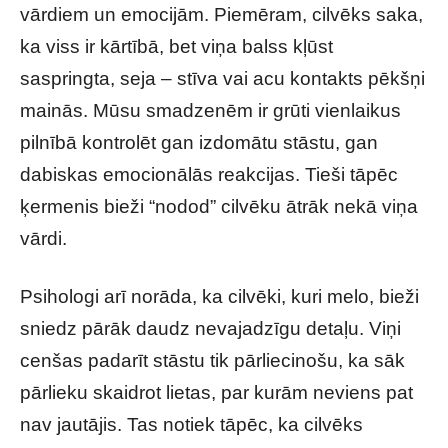
vārdiem un emocijām. Piemēram, cilvēks saka,
ka viss ir kārtībā, bet viņa balss kļūst
saspringta, seja – stīva vai acu kontakts pēkšņi
mainās. Mūsu smadzenēm ir grūti vienlaikus
pilnībā kontrolēt gan izdomātu stāstu, gan
dabiskas emocionālās reakcijas. Tieši tāpēc
ķermenis bieži “nodod” cilvēku ātrāk nekā viņa
vārdi.
Psihologi arī norāda, ka cilvēki, kuri melo, bieži
sniedz pārāk daudz nevajadzīgu detaļu. Viņi
cenšas padarīt stāstu tik pārliecinošu, ka sāk
pārlieku skaidrot lietas, par kurām neviens pat
nav jautājis. Tas notiek tāpēc, ka cilvēks