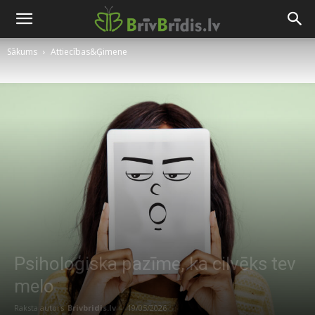
Sākums
Attiecības&Ģimene
Psiholoģiska pazīme, ka cilvēks tev
melo
Raksta autors
Brivbridis.lv
-
19/05/2026