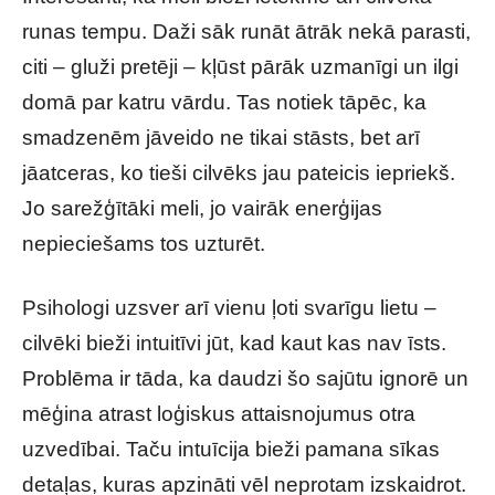
runas tempu. Daži sāk runāt ātrāk nekā parasti,
citi – gluži pretēji – kļūst pārāk uzmanīgi un ilgi
domā par katru vārdu. Tas notiek tāpēc, ka
smadzenēm jāveido ne tikai stāsts, bet arī
jāatceras, ko tieši cilvēks jau pateicis iepriekš.
Jo sarežģītāki meli, jo vairāk enerģijas
nepieciešams tos uzturēt.
Psihologi uzsver arī vienu ļoti svarīgu lietu –
cilvēki bieži intuitīvi jūt, kad kaut kas nav īsts.
Problēma ir tāda, ka daudzi šo sajūtu ignorē un
mēģina atrast loģiskus attaisnojumus otra
uzvedībai. Taču intuīcija bieži pamana sīkas
detaļas, kuras apzināti vēl neprotam izskaidrot.