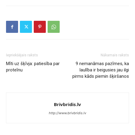
Iepriekšējais raksts
Nākamais raksts
Mīti uz šķīvja: patiesība par
9 nemanāmas pazīmes, ka
proteīnu
laulība ir beigusies jau ilgi
pirms kāds piemin šķiršanos
Brivbridis.lv
http://www.brivbridis.lv