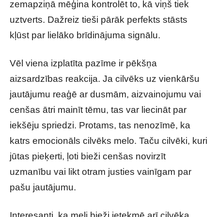
zemapziņā mēģina kontrolēt to, kā viņš tiek
uztverts. Dažreiz tieši pārāk perfekts stāsts
kļūst par lielāko brīdinājuma signālu.
Vēl viena izplatīta pazīme ir pēkšņa
aizsardzības reakcija. Ja cilvēks uz vienkāršu
jautājumu reaģē ar dusmām, aizvainojumu vai
cenšas ātri mainīt tēmu, tas var liecināt par
iekšēju spriedzi. Protams, tas nenozīmē, ka
katrs emocionāls cilvēks melo. Taču cilvēki, kuri
jūtas pieķerti, ļoti bieži cenšas novirzīt
uzmanību vai likt otram justies vainīgam par
pašu jautājumu.
Interesanti, ka meli bieži ietekmē arī cilvēka