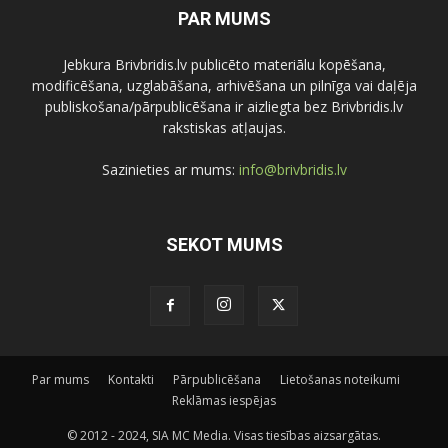
PAR MUMS
Jebkura Brivbridis.lv publicēto materiālu kopēšana,
modificēšana, uzglabāšana, arhivēšana un pilnīga vai daļēja
publiskošana/pārpublicēšana ir aizliegta bez Brivbridis.lv
rakstiskas atļaujas.
Sazinieties ar mums:
info@brivbridis.lv
SEKOT MUMS
Par mums
Kontakti
Pārpublicēšana
Lietošanas noteikumi
Reklāmas iespējas
© 2012 - 2024, SIA MC Media. Visas tiesības aizsargātas.