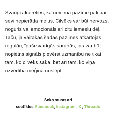
Svarīgi atcerēties, ka neviena pazīme pati par
sevi nepierāda melus. Cilvēks var būt nervozs,
noguris vai emocionāls arī citu iemeslu dēļ.
Taču, ja vairākas šādas pazīmes atkārtojas
regulāri, īpaši svarīgās sarunās, tas var būt
nopietns signāls pievērst uzmanību ne tikai
tam, ko cilvēks saka, bet arī tam, ko viņa
uzvedība mēģina noslēpt.
Psiholoģiska pazīme, ka cilvēks tev melo
Seko mums arī
soctīklos:
Facebook
,
Instagram
,
X
,
Threads