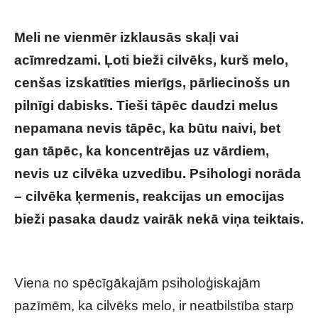
Meli ne vienmēr izklausās skaļi vai
acīmredzami. Ļoti bieži cilvēks, kurš melo,
cenšas izskatīties mierīgs, pārliecinošs un
pilnīgi dabisks. Tieši tāpēc daudzi melus
nepamana nevis tāpēc, ka būtu naivi, bet
gan tāpēc, ka koncentrējas uz vārdiem,
nevis uz cilvēka uzvedību. Psihologi norāda
– cilvēka ķermenis, reakcijas un emocijas
bieži pasaka daudz vairāk nekā viņa teiktais.
Psiholoģiska pazīme, ka cilvēks tev melo
Viena no spēcīgākajām psiholoģiskajām
pazīmēm, ka cilvēks melo, ir neatbilstība starp