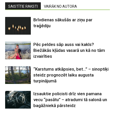
SAISTĪTIE RAKSTI
VAIRĀK NO AUTORA
Brīvdienas sākušās ar ziņu par
traģēdiju
Pēc peldes sāp auss vai kakls?
Biežākās kļūdas vasarā un kā no tām
izvairīties
“Karstums atkāpsies, bet…” – sinoptiķi
steidz prognozēt laiku augusta
turpinājumā
Izsauktie policisti drīz vien pamana
vecu “pasātu” – atradumi tā salonā un
bagāžniekā pārsteidz