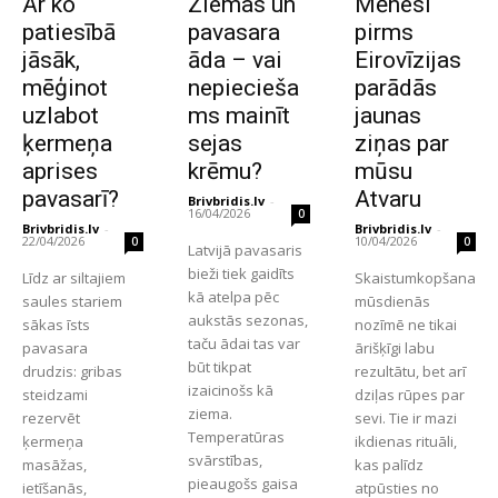
Ar ko
Ziemas un
Mēnesi
patiesībā
pavasara
pirms
jāsāk,
āda – vai
Eirovīzijas
mēģinot
nepiecieša
parādās
uzlabot
ms mainīt
jaunas
ķermeņa
sejas
ziņas par
aprises
krēmu?
mūsu
pavasarī?
Atvaru
Brivbridis.lv
-
16/04/2026
0
Brivbridis.lv
-
Brivbridis.lv
-
22/04/2026
10/04/2026
0
0
Latvijā pavasaris
bieži tiek gaidīts
Līdz ar siltajiem
Skaistumkopšana
kā atelpa pēc
saules stariem
mūsdienās
aukstās sezonas,
sākas īsts
nozīmē ne tikai
taču ādai tas var
pavasara
ārišķīgi labu
būt tikpat
drudzis: gribas
rezultātu, bet arī
izaicinošs kā
steidzami
dziļas rūpes par
ziema.
rezervēt
sevi. Tie ir mazi
Temperatūras
ķermeņa
ikdienas rituāli,
svārstības,
masāžas,
kas palīdz
pieaugošs gaisa
ietīšanās,
atpūsties no