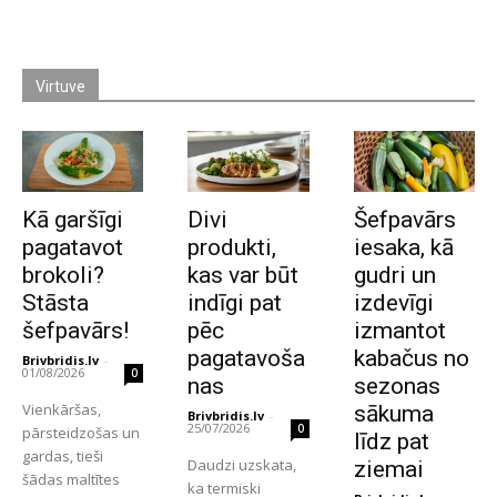
Virtuve
Kā garšīgi
Divi
Šefpavārs
pagatavot
produkti,
iesaka, kā
brokoli?
kas var būt
gudri un
Stāsta
indīgi pat
izdevīgi
šefpavārs!
pēc
izmantot
pagatavoša
kabačus no
Brivbridis.lv
-
01/08/2026
0
nas
sezonas
Vienkāršas,
sākuma
Brivbridis.lv
-
25/07/2026
0
pārsteidzošas un
līdz pat
gardas, tieši
Daudzi uzskata,
ziemai
šādas maltītes
ka termiski