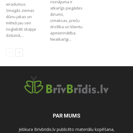
risinājuma ir
ieradumus.
atkarīgs piegādes
Smagās ziemas
ātrums,
dūnu jakas un
izmaksas, preču
mēteļi jau sen
drošība un klientu
noglabāti skapja
apmierinātība.
dziļumā,...
Neatkarīgi...
PAR MUMS
Jebkura Brivbridis.lv publicēto materiālu kopēšana,