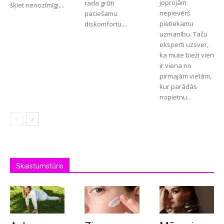
joprojām
rada grūti
šķiet nenozīmīgi,...
nepievērš
paciešamu
pietiekamu
diskomfortu....
uzmanību. Taču
eksperti uzsver,
ka mute bieži vien
ir viena no
pirmajām vietām,
kur parādās
nopietnu...
Skaistumstūris