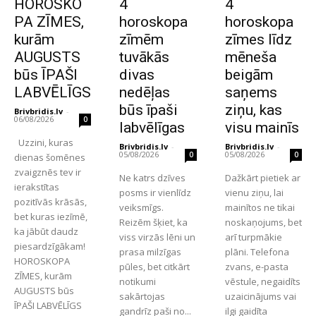
HOROSKO
4
4
PA ZĪMES,
horoskopa
horoskopa
kurām
zīmēm
zīmes līdz
AUGUSTS
tuvākās
mēneša
būs ĪPAŠI
divas
beigām
LABVĒLĪGS
nedēļas
saņems
būs īpaši
ziņu, kas
Brivbridis.lv
-
06/08/2026
0
labvēlīgas
visu mainīs
Uzzini, kuras
Brivbridis.lv
-
Brivbridis.lv
-
05/08/2026
05/08/2026
0
0
dienas šomēnes
zvaigznēs tev ir
Ne katrs dzīves
Dažkārt pietiek ar
ierakstītas
posms ir vienlīdz
vienu ziņu, lai
pozitīvās krāsās,
veiksmīgs.
mainītos ne tikai
bet kuras iezīmē,
Reizēm šķiet, ka
noskaņojums, bet
ka jābūt daudz
viss virzās lēni un
arī turpmākie
piesardzīgākam!
prasa milzīgas
plāni. Telefona
HOROSKOPA
pūles, bet citkārt
zvans, e-pasta
ZĪMES, kurām
notikumi
vēstule, negaidīts
AUGUSTS būs
sakārtojas
uzaicinājums vai
ĪPAŠI LABVĒLĪGS
gandrīz paši no...
ilgi gaidīta