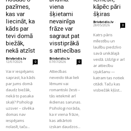
pazīmes,
viena
kāpēc pāri
kas var
šķietami
šķiras
liecināt, ka
nevainīga
Brivbridis.lv
-
28/05/2026
0
kāds par
frāze var
Katrs pāris
tevi domā
sagraut pat
mīlestību un
biežāk,
visstiprākā
laulību piedzīvo
nekā atzīst
s attiecības
savā unikālajā
Brivbridis.lv
-
Brivbridis.lv
-
veidā. Līdzīgi ir arī
12/07/2026
07/07/2026
0
0
ar attiecību
Vai ir iespējams
Attiecības
izjukšanu —
saprast, ka kāds
neveido tikai lieli
katram tas notiek
par jums domā
lēmumi vai
citādi. Taču kas
daudz biežāk,
romantiski žesti –
visbiežāk kļūst...
nekā to pasaka
tās ietekmē arī
skaļi? Psihologi
ikdienas sarunas.
uzsver – cilvēka
Psihologi norāda,
domas nav
ka ir viena frāze,
iespējams
kas atkārtoti
nolasīt, taču...
izskan daudzos...