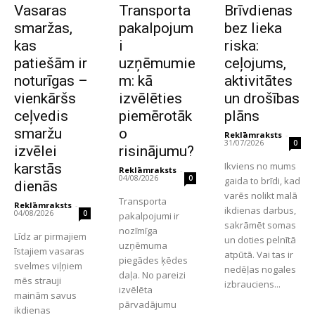
Vasaras
Transporta
Brīvdienas
smaržas,
pakalpojum
bez lieka
kas
i
riska:
patiešām ir
uzņēmumie
ceļojums,
noturīgas –
m: kā
aktivitātes
vienkāršs
izvēlēties
un drošības
ceļvedis
piemērotāk
plāns
smaržu
o
Reklāmraksts
-
31/07/2026
0
izvēlei
risinājumu?
Ikviens no mums
karstās
Reklāmraksts
-
04/08/2026
0
gaida to brīdi, kad
dienās
varēs nolikt malā
Transporta
Reklāmraksts
-
ikdienas darbus,
04/08/2026
0
pakalpojumi ir
sakrāmēt somas
nozīmīga
Līdz ar pirmajiem
un doties pelnītā
uzņēmuma
īstajiem vasaras
atpūtā. Vai tas ir
piegādes ķēdes
svelmes viļņiem
nedēļas nogales
daļa. No pareizi
mēs strauji
izbrauciens...
izvēlēta
mainām savus
pārvadājumu
ikdienas