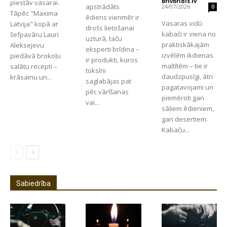
Brivbridis.lv
-
piestāv vasarai.
apstrādāts
24/07/2026
0
Tāpēc "Maxima
ēdiens vienmēr ir
Vasaras vidū
Latvija" kopā ar
drošs lietošanai
kabači ir viena no
šefpavāru Lauri
uzturā, taču
praktiskākajām
Aleksejevu
eksperti brīdina –
izvēlēm ikdienas
piedāvā brokoļu
ir produkti, kuros
maltītēm – tie ir
salātu recepti –
toksīni
daudzpusīgi, ātri
krāsainu un...
saglabājas pat
pagatavojami un
pēc vārīšanas
piemēroti gan
vai...
sāļiem ēdieniem,
gan desertiem.
Kabaču...
Sabiedrība