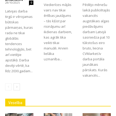
28/10/2025
0
Viedierīces mājās
Pēdējo mēnešu
vairs nav tikai
laikā publicētajās
Latvijas darba
ērtības jautājums
vakancēs
tirgū ir vērojamas
– tās kļūst par
augstākais algas
būtiskas
risinājumu arī
piedāvājums
pārmaiņas, kuras
ikdienas darbiem,
darbam Latvijā
rada ne tikai
kas agrāk tika
sasniedza pat 10
globālās
veikti tikai
tūkstošus eiro
tendences
manuāli. Arvien
bruto, liecina
tehnoloģijās, bet
lielāka
CVMarket.lv
arī vietējie
uzmanība...
darba portāla
apstākļi. Darba
jaunākais
devēji vērtē, ka
pārskats. Kurās
līdz 2030.gadam...
vakancēs...
Veselība