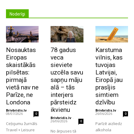
Noderīgi
Nosauktas
78 gadus
Karstuma
Eiropas
veca
vilnis, kas
skaistākās
sieviete
tuvojas
pilsētas:
uzcēla savu
Latvijai,
pirmajā
sapņu māju
Eiropā jau
vietā nav ne
alā – tās
prasījis
Parīze, ne
interjers
simtiem
Londona
pārsteidz
dzīvību
ikvienu
Brivbridis.lv
-
Brivbridis.lv
-
08/07/2026
26/06/2026
0
0
Brivbridis.lv
-
26/06/2026
0
Ceļojumu žurnāls
Parīzē aizliedz
Travel + Leisure
alkohola
No ārpuses tā