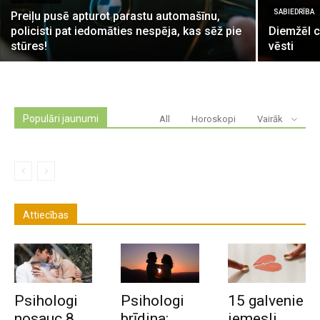
SABIEDRĪBA
Preiļu pusē apturot parastu automašīnu,
policisti pat iedomāties nespēja, kas sēž pie
Diemžēl ce
stūres!
vēsti
Populāri jaunumi
All
Horoskopi
Vairāk
Attiecības
Psihologi
Psihologi
15 galvenie
nosauc 8
brīdina:
iemesli,