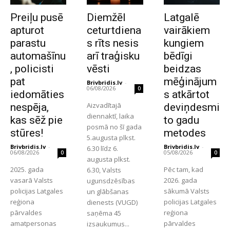
Preiļu pusē
Diemžēl
Latgalē
apturot
ceturtdiena
vairākiem
parastu
s rīts nesis
kungiem
automašīnu
arī traģisku
bēdīgi
, policisti
vēsti
beidzas
pat
mēģinājum
Brivbridis.lv
-
06/08/2026
0
iedomāties
s atkārtot
Aizvadītajā
nespēja,
deviņdesmi
diennaktī, laika
kas sēž pie
to gadu
posmā no šī gada
stūres!
metodes
5.augusta plkst.
Brivbridis.lv
-
Brivbridis.lv
-
6.30 līdz 6.
06/08/2026
05/08/2026
0
0
augusta plkst.
2025. gada
Pēc tam, kad
6.30, Valsts
vasarā Valsts
2026. gada
ugunsdzēsības
policijas Latgales
sākumā Valsts
un glābšanas
reģiona
policijas Latgales
dienests (VUGD)
pārvaldes
reģiona
saņēma 45
amatpersonas
pārvaldes
izsaukumus...