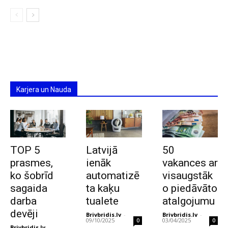
Karjera un Nauda
TOP 5
Latvijā
50
prasmes,
ienāk
vakances ar
ko šobrīd
automatizē
visaugstāk
sagaida
ta kaķu
o piedāvāto
darba
tualete
atalgojumu
devēji
Brivbridis.lv
-
Brivbridis.lv
-
09/10/2025
03/04/2025
0
0
Brivbridis.lv
-