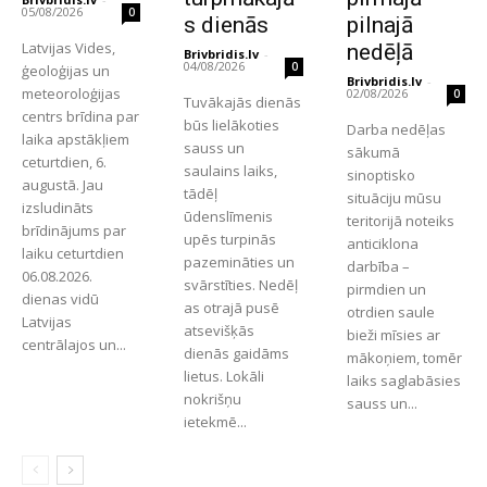
05/08/2026
0
s dienās
pilnajā
Latvijas Vides,
nedēļā
Brivbridis.lv
-
04/08/2026
0
ģeoloģijas un
Brivbridis.lv
-
meteoroloģijas
02/08/2026
0
Tuvākajās dienās
centrs brīdina par
būs lielākoties
Darba nedēļas
laika apstākļiem
sauss un
sākumā
ceturtdien, 6.
saulains laiks,
sinoptisko
augustā. Jau
tādēļ
situāciju mūsu
izsludināts
ūdenslīmenis
teritorijā noteiks
brīdinājums par
upēs turpinās
anticiklona
laiku ceturtdien
pazemināties un
darbība –
06.08.2026.
svārstīties. Nedēļ
pirmdien un
dienas vidū
as otrajā pusē
otrdien saule
Latvijas
atsevišķās
bieži mīsies ar
centrālajos un...
dienās gaidāms
mākoņiem, tomēr
lietus. Lokāli
laiks saglabāsies
nokrišņu
sauss un...
ietekmē...