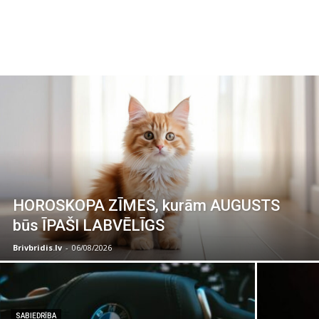
HOROSKOPA ZĪMES, kurām AUGUSTS
būs ĪPAŠI LABVĒLĪGS
Brivbridis.lv
-
06/08/2026
SABIEDRĪBA