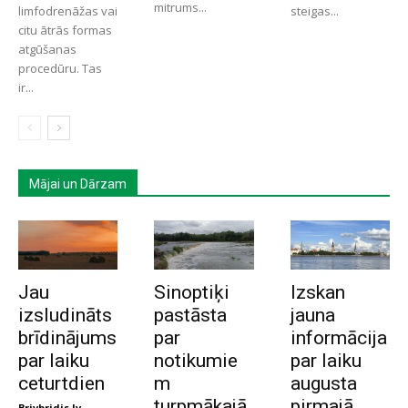
mitrums...
limfodrenāžas vai
steigas...
citu ātrās formas
atgūšanas
procedūru. Tas
ir...
Mājai un Dārzam
Jau
Sinoptiķi
Izskan
izsludināts
pastāsta
jauna
brīdinājums
par
informācija
par laiku
notikumie
par laiku
ceturtdien
m
augusta
turpmākajā
pirmajā
Brivbridis.lv
-