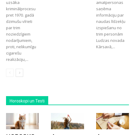
uzsāka
amatpersonas
kriminālprocesu
saņēma
pret 1970. gadā
informāciju par
dzimušu vīrieti
naudas līdzekļu
par trim
izspiešanu no
noziedzīgiem
trim personām
nodarījumiem,
Ludzas novada
proti, nelikumīgu
Kārsavā,...
cigarešu
realizāciju,...
Horoskopi un Testi