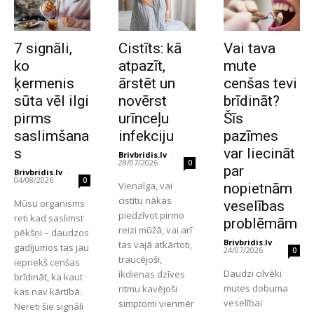
7 signāli,
Cistīts: kā
Vai tava
ko
atpazīt,
mute
ķermenis
ārstēt un
cenšas tevi
sūta vēl ilgi
novērst
brīdināt?
pirms
urīnceļu
Šīs
saslimšana
infekciju
pazīmes
s
var liecināt
Brivbridis.lv
-
28/07/2026
0
par
Brivbridis.lv
-
04/08/2026
0
Vienalga, vai
nopietnām
cistītu nākas
Mūsu organisms
veselības
piedzīvot pirmo
reti kad saslimst
problēmām
reizi mūžā, vai arī
pēkšņi – daudzos
Brivbridis.lv
-
tas vajā atkārtoti,
gadījumos tas jau
24/07/2026
0
traucējoši,
iepriekš cenšas
Daudzi cilvēki
ikdienas dzīves
brīdināt, ka kaut
mutes dobuma
ritmu kavējoši
kas nav kārtībā.
veselībai
simptomi vienmēr
Nereti šie signāli