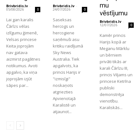
mu
Brivbridis.lv
-
Brivbridis.lv
-
05/08/2026
24/07/2026
0
0
vēstījumu
Lai gan karalis
Saseksas
Brivbridis.lv
-
12/07/2026
0
Čārlzs vēlas
hercogs un
izlīgumu ģimenē,
hercogiene
Kamēr princis
Velsas princese
saņēmuši asu
Harijs kopā ar
Keita joprojām
kritiku raidījumā
Meganu Mārklu
nav gatava
Sky News
un bērniem
aizmirst pagātnes
Australia. Tiek
privāti tikās ar
notikumus. Avoti
apgalvots, ka
karali Čārlzu III,
apgalvo, ka viņa
princis Harijs ir
princis Viljams un
joprojām izjūt
"izmisīgi"
princese Ketrīna
sāpes par...
noskaņots
publiski
atgriezties
demonstrēja
Apvienotajā
vienotību.
Karalistē un
Karaliskās...
atjaunot...