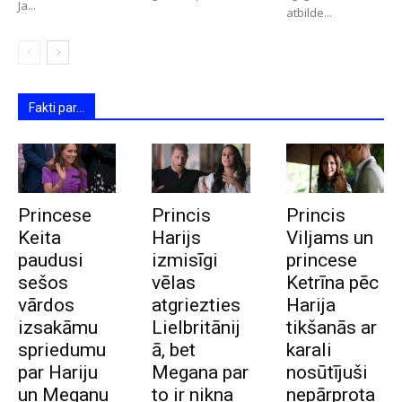
Ja...
atbilde...
Fakti par...
Princese
Princis
Princis
Keita
Harijs
Viljams un
paudusi
izmisīgi
princese
sešos
vēlas
Ketrīna pēc
vārdos
atgriezties
Harija
izsakāmu
Lielbritānij
tikšanās ar
spriedumu
ā, bet
karali
par Hariju
Megana par
nosūtījuši
un Meganu
to ir nikna
nepārprota