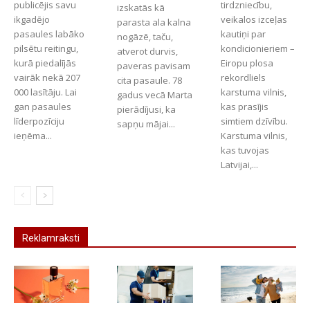
publicējis savu
tirdzniecību,
izskatās kā
ikgadējo
veikalos izceļas
parasta ala kalna
pasaules labāko
kautiņi par
nogāzē, taču,
pilsētu reitingu,
kondicionieriem –
atverot durvis,
kurā piedalījās
Eiropu plosa
paveras pavisam
vairāk nekā 207
rekordliels
cita pasaule. 78
000 lasītāju. Lai
karstuma vilnis,
gadus vecā Marta
gan pasaules
kas prasījis
pierādījusi, ka
līderpozīciju
simtiem dzīvību.
sapņu mājai...
ieņēma...
Karstuma vilnis,
kas tuvojas
Latvijai,...
Reklamraksti