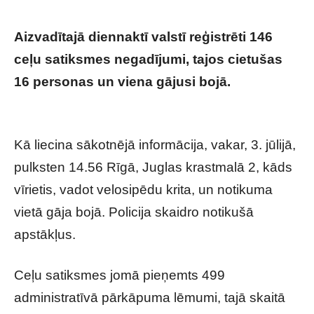
Aizvadītajā diennaktī valstī reģistrēti 146
ceļu satiksmes negadījumi, tajos cietušas
16 personas un viena gājusi bojā.
Rīgā
gaišā dienas laikā notikusi liela nelaime
Kā liecina sākotnējā informācija, vakar, 3. jūlijā,
pulksten 14.56 Rīgā, Juglas krastmalā 2, kāds
vīrietis, vadot velosipēdu krita, un notikuma
vietā gāja bojā. Policija skaidro notikušā
apstākļus.
Ceļu satiksmes jomā pieņemts 499
administratīvā pārkāpuma lēmumi, tajā skaitā