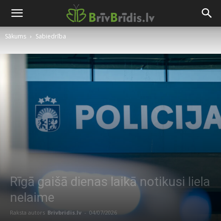
Sākums
Sabiedrība
Rīgā gaišā dienas laikā notikusi liela
nelaime
Raksta autors
Brivbridis.lv
-
04/07/2026