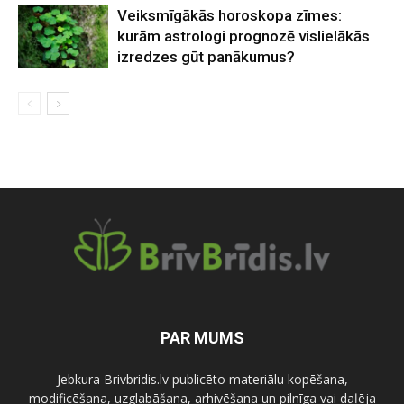
Veiksmīgākās horoskopa zīmes:
kurām astrologi prognozē vislielākās
izredzes gūt panākumus?
PAR MUMS
Jebkura Brivbridis.lv publicēto materiālu kopēšana,
modificēšana, uzglabāšana, arhivēšana un pilnīga vai daļēja