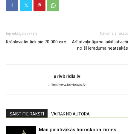
Iepriekšējais raksts
Nākamais raksts
Krāslavietis tiek pie 70 000 eiro
Arī atvaļinājuma laikā latvieši
no šī ieraduma neatsakās
Brivbridis.lv
http://www.brivbridis.lv
SAISTĪTIE RAKSTI
VAIRĀK NO AUTORA
Manipulatīvākās horoskopa zīmes: