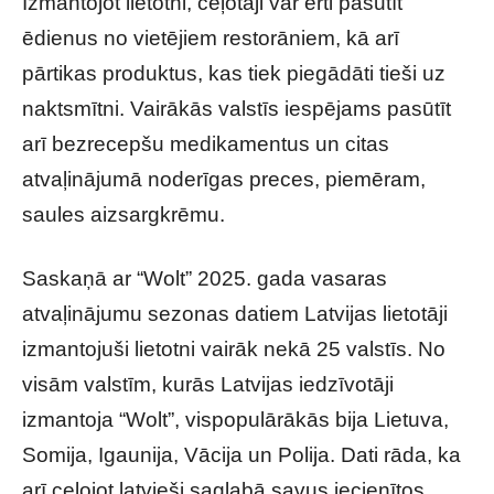
Izmantojot lietotni, ceļotāji var ērti pasūtīt
ēdienus no vietējiem restorāniem, kā arī
pārtikas produktus, kas tiek piegādāti tieši uz
naktsmītni. Vairākās valstīs iespējams pasūtīt
arī bezrecepšu medikamentus un citas
atvaļinājumā noderīgas preces, piemēram,
saules aizsargkrēmu.
Saskaņā ar “Wolt” 2025. gada vasaras
atvaļinājumu sezonas datiem Latvijas lietotāji
izmantojuši lietotni vairāk nekā 25 valstīs. No
visām valstīm, kurās Latvijas iedzīvotāji
izmantoja “Wolt”, vispopulārākās bija Lietuva,
Somija, Igaunija, Vācija un Polija. Dati rāda, ka
arī ceļojot latvieši saglabā savus iecienītos