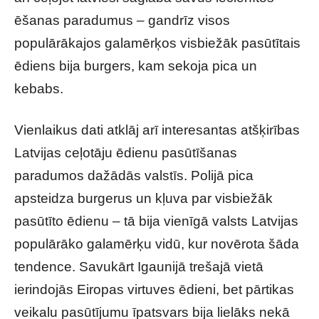
ēšanas paradumus – gandrīz visos
populārākajos galamērķos visbiežāk pasūtītais
ēdiens bija burgers, kam sekoja pica un
kebabs.
Vienlaikus dati atklāj arī interesantas atšķirības
Latvijas ceļotāju ēdienu pasūtīšanas
paradumos dažādās valstīs. Polijā pica
apsteidza burgerus un kļuva par visbiežāk
pasūtīto ēdienu – tā bija vienīgā valsts Latvijas
populārāko galamērķu vidū, kur novērota šāda
tendence. Savukārt Igaunijā trešajā vietā
ierindojās Eiropas virtuves ēdieni, bet pārtikas
veikalu pasūtījumu īpatsvars bija lielāks nekā