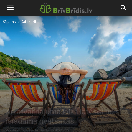
Sākums
Sabiedrība
Arī atvaļinājuma laikā latvieši no šī
ieraduma neatsakās
Raksta autors
Brivbridis.lv
-
04/07/2026