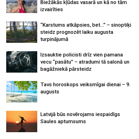
Biežākās kļūdas vasarā un kā no tām
izvairīties
“Karstums atkāpsies, bet…” – sinoptiķi
steidz prognozēt laiku augusta
turpinājumā
Izsauktie policisti drīz vien pamana
vecu “pasātu” – atradumi tā salonā un
bagāžniekā pārsteidz
Tavs horoskops veiksmīgai dienai – 9.
augusts
Latvijā būs novērojams iespaidīgs
Saules aptumsums