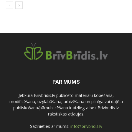
PAR MUMS
Jebkura Brivbridis.lv publicēto materiālu kopēšana,
modificēšana, uzglabāšana, arhivēšana un pilnīga vai daļēja
publiskošana/pārpublicēšana ir aizliegta bez Brivbridis.lv
rakstiskas atļaujas.
Sazinieties ar mums:
info@brivbridis.lv