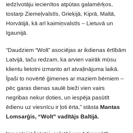
iedzīvotāju iecienītos atpūtas galamērķos,
tostarp Ziemeļvalstīs, Grieķijā, Kiprā, Maltā,
Horvātijā, kā arī kaimiņvalstīs – Lietuvā un
Igaunijā.
“Daudziem “Wolt” asociējas ar ikdienas ērtībām
Latvijā, taču redzam, ka arvien vairāk mūsu
klientu lietotni izmanto arī atvaļinājuma laikā.
Īpaši to novērtē ģimenes ar maziem bērniem –
pēc garas dienas saulē bieži vien vairs
negribas nekur doties, un iespēja pasūtīt
ēdienu uz viesnīcu ir ļoti ērta,” stāsta
Mantas
Lomsarģis, “Wolt” vadītājs Baltijā.