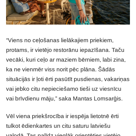
“Viens no ceļošanas lielākajiem priekiem,
protams, ir vietējo restorānu iepazīšana. Taču
vecāki, kuri ceļo ar maziem bērniem, labi zina,
ka ne vienmēr viss norit pēc plāna. Šādās
situācijās ir ļoti ērti pasūtīt pusdienas, vakariņas
vai jebko citu nepieciešamo tieši uz viesnīcu
vai brīvdienu māju,” saka Mantas Lomsarģis.
Vēl viena priekšrocība ir iespēja lietotnē ērti
tulkot ēdienkartes un citu saturu latviešu
valodā. Tas palīdz vieglāk orientēties vietējo