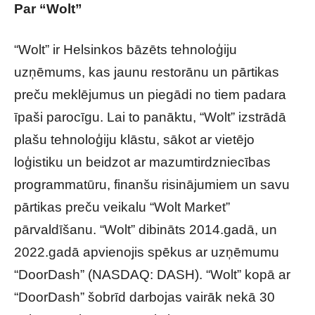
Par “Wolt”
“Wolt” ir Helsinkos bāzēts tehnoloģiju
uzņēmums, kas jaunu restorānu un pārtikas
preču meklējumus un piegādi no tiem padara
īpaši parocīgu. Lai to panāktu, “Wolt” izstrādā
plašu tehnoloģiju klāstu, sākot ar vietējo
loģistiku un beidzot ar mazumtirdzniecības
programmatūru, finanšu risinājumiem un savu
pārtikas preču veikalu “Wolt Market”
pārvaldīšanu. “Wolt” dibināts 2014.gadā, un
2022.gadā apvienojis spēkus ar uzņēmumu
“DoorDash” (NASDAQ: DASH). “Wolt” kopā ar
“DoorDash” šobrīd darbojas vairāk nekā 30