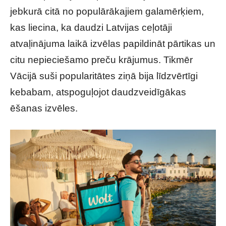
jebkurā citā no populārākajiem galamērķiem,
kas liecina, ka daudzi Latvijas ceļotāji
atvaļinājuma laikā izvēlas papildināt pārtikas un
citu nepieciešamo preču krājumus. Tikmēr
Vācijā suši popularitātes ziņā bija līdzvērtīgi
kebabam, atspoguļojot daudzveidīgākas
ēšanas izvēles.