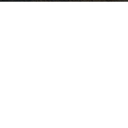
Image by tawatchai07 on Freepik