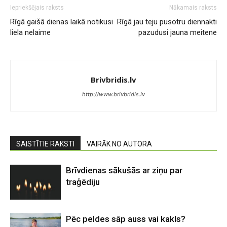
Iepriekšējais raksts
Nākamais raksts
Rīgā gaišā dienas laikā notikusi
Rīgā jau teju pusotru diennakti
liela nelaime
pazudusi jauna meitene
Brivbridis.lv
http://www.brivbridis.lv
SAISTĪTIE RAKSTI
VAIRĀK NO AUTORA
Brīvdienas sākušās ar ziņu par
traģēdiju
Pēc peldes sāp auss vai kakls?