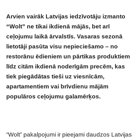
Arvien vairāk Latvijas iedzīvotāju izmanto
“Wolt” ne tikai ikdienā mājās, bet arī
ceļojumu laikā ārvalstīs. Vasaras sezonā
lietotāji pasūta visu nepieciešamo – no
restorānu ēdieniem un pārtikas produktiem
līdz citām ikdienā noderīgām precēm, kas
tiek piegādātas tieši uz viesnīcām,
apartamentiem vai brīvdienu mājām
populāros ceļojumu galamērķos.
Arī
atvaļinājuma laikā latvieši no šī ieraduma
neatsakās
“Wolt” pakalpojumi ir pieejami daudzos Latvijas