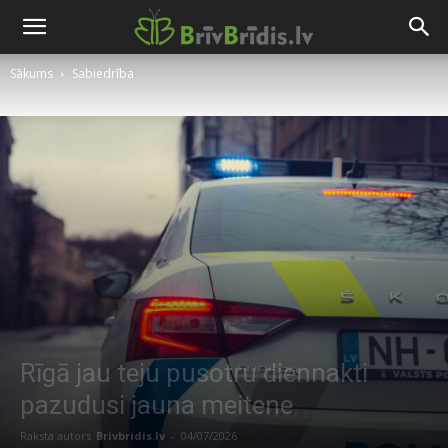
Sākums
Sabiedrība
Rīgā jau teju pusotru diennakti
pazudusi jauna meitene
Raksta autors
Brivbridis.lv
-
04/07/2026