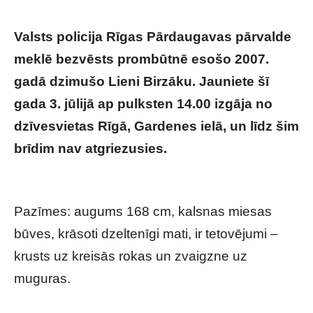
Valsts policija Rīgas Pārdaugavas pārvalde
meklē bezvēsts prombūtnē esošo 2007.
gadā dzimušo Lieni Birzāku. Jauniete šī
gada 3. jūlijā ap pulksten 14.00 izgāja no
dzīvesvietas Rīgā, Gardenes ielā, un līdz šim
brīdim nav atgriezusies.
Rīgā jau teju
pusotru diennakti pazudusi jauna meitene
Pazīmes: augums 168 cm, kalsnas miesas
būves, krāsoti dzeltenīgi mati, ir tetovējumi –
krusts uz kreisās rokas un zvaigzne uz
muguras.