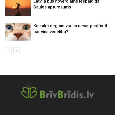
Latvijā būs novērojams iespaidīgs
Saules aptumsums
Ko kaķa deguns var un nevar pastāstīt
par viņa veselību?