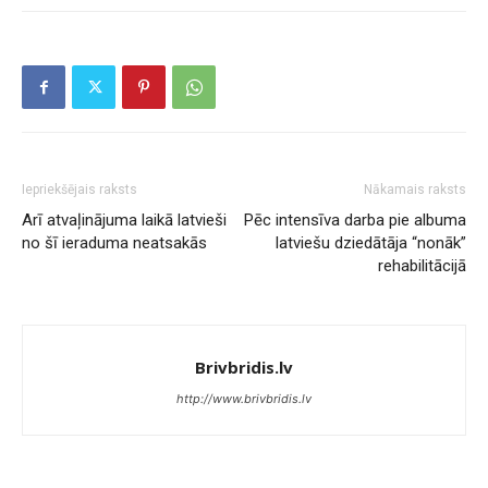
Iepriekšējais raksts
Nākamais raksts
Arī atvaļinājuma laikā latvieši
Pēc intensīva darba pie albuma
no šī ieraduma neatsakās
latviešu dziedātāja “nonāk”
rehabilitācijā
Brivbridis.lv
http://www.brivbridis.lv