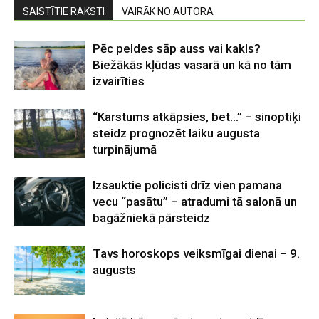
SAISTĪTIE RAKSTI
VAIRĀK NO AUTORA
Pēc peldes sāp auss vai kakls?
Biežākās kļūdas vasarā un kā no tām
izvairīties
“Karstums atkāpsies, bet…” – sinoptiķi
steidz prognozēt laiku augusta
turpinājumā
Izsauktie policisti drīz vien pamana
vecu “pasātu” – atradumi tā salonā un
bagāžniekā pārsteidz
Tavs horoskops veiksmīgai dienai – 9.
augusts