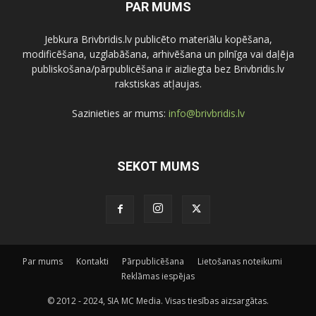
PAR MUMS
Jebkura Brivbridis.lv publicēto materiālu kopēšana,
modificēšana, uzglabāšana, arhivēšana un pilnīga vai daļēja
publiskošana/pārpublicēšana ir aizliegta bez Brivbridis.lv
rakstiskas atļaujas.
Sazinieties ar mums:
info@brivbridis.lv
SEKOT MUMS
Par mums
Kontakti
Pārpublicēšana
Lietošanas noteikumi
Reklāmas iespējas
© 2012 - 2024, SIA MC Media. Visas tiesības aizsargātas.