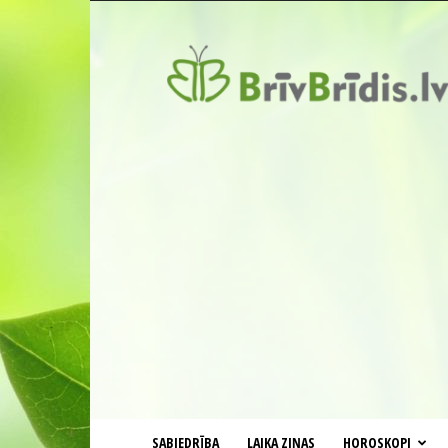
BrīvBrīdis.lv
SABIEDRĪBA
LAIKA ZIŅAS
HOROSKOPI