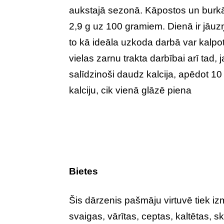
aukstajā sezonā. Kāpostos un burkā
2,9 g uz 100 gramiem. Dienā ir jāuz
to kā ideāla uzkoda darbā var kalp
vielas zarnu trakta darbībai arī tad, 
salīdzinoši daudz kalcija, apēdot 1
kalciju, cik vienā glāzē piena
Bietes
Šis dārzenis pašmāju virtuvē tiek i
svaigas, vārītas, ceptas, kaltētas, s