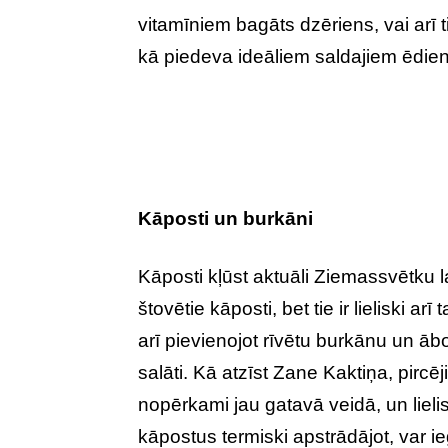
vitamīniem bagāts dzēriens, vai arī t
kā piedeva ideāliem saldajiem ēdie
Kāposti un burkāni
Kāposti kļūst aktuāli Ziemassvētku l
štovētie kāposti, bet tie ir lieliski a
arī pievienojot rīvētu burkānu un ābo
salāti. Kā atzīst Zane Kaktiņa, pircēj
nopērkami jau gatavā veidā, un lielis
kāpostus termiski apstrādājot, var i