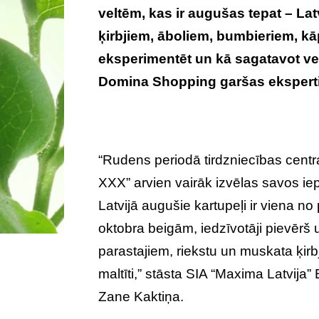
veltēm, kas ir augušas tepat – Lat
ķirbjiem, āboliem, bumbieriem, k
eksperimentēt un kā sagatavot ve
Domina Shopping garšas eksperti
“Rudens periodā tirdzniecības cent
XXX” arvien vairāk izvēlas savos ie
Latvijā augušie kartupeļi ir viena n
oktobra beigām, iedzīvotāji pievērš
parastajiem, riekstu un muskata ķir
maltīti,” stāsta SIA “Maxima Latvija
Zane Kaktiņa.