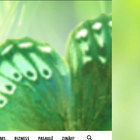
UMS
BIZNESS
PASAULĒ
ZINĀJI?