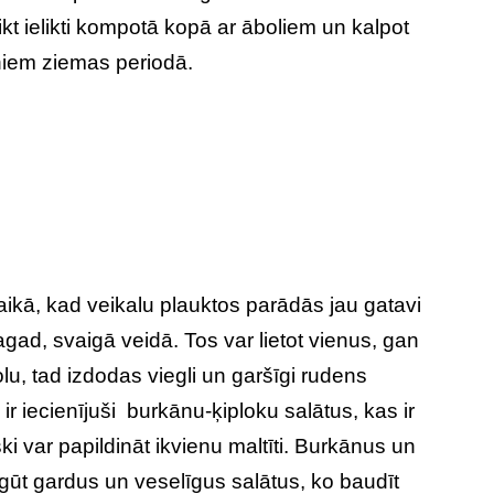
ikt ielikti kompotā kopā ar āboliem un kalpot
niem ziemas periodā.
aikā, kad veikalu plauktos parādās jau gatavi
rī tagad, svaigā veidā. Tos var lietot vienus, gan
lu, tad izdodas viegli un garšīgi rudens
i ir iecienījuši burkānu-ķiploku salātus, kas ir
ki var papildināt ikvienu maltīti. Burkānus un
egūt gardus un veselīgus salātus, ko baudīt