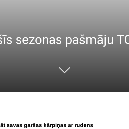
šīs sezonas pašmāju TO
nāt savas garšas kārpiņas ar rudens