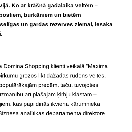
vijā. Ko ar krāšņā gadalaika veltēm –
āpostiem, burkāniem un bietēm
selīgas un gardas rezerves ziemai, iesaka
.
ra Domina Shopping klienti veikalā “Maxima
pirkumu grozos likt dažādas rudens veltes.
o populārākajām precēm, taču, tuvojoties
 uzmanību arī plašajam ķirbju klāstam –
bjiem, kas papildinās ikviena kārumnieka
” Biznesa analītikas departamenta direktore