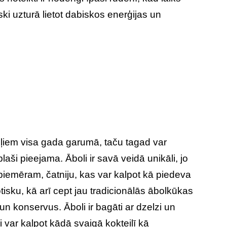
ski uzturā lietot dabiskos enerģijas un
gļiem visa gada garumā, taču tagad var
plaši pieejama. Āboli ir savā veidā unikāli, jo
piemēram, čatniju, kas var kalpot kā piedeva
tisku, kā arī cept jau tradicionālās ābolkūkas
 un konservus. Āboli ir bagāti ar dzelzi un
i var kalpot kādā svaigā kokteilī kā