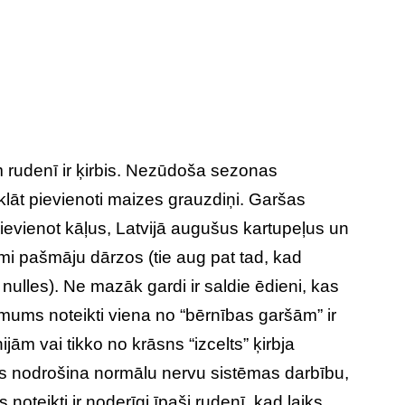
 rudenī ir ķirbis. Nezūdoša sezonas
 klāt pievienoti maizes grauzdiņi. Garšas
ievienot kāļus, Latvijā augušus kartupeļus un
ami pašmāju dārzos (tie aug pat tad, kad
nulles). Ne mazāk gardi ir saldie ēdieni, kas
mums noteikti viena no “bērnības garšām” ir
ām vai tikko no krāsns “izcelts” ķirbja
 kas nodrošina normālu nervu sistēmas darbību,
oteikti ir noderīgi īpaši rudenī, kad laiks