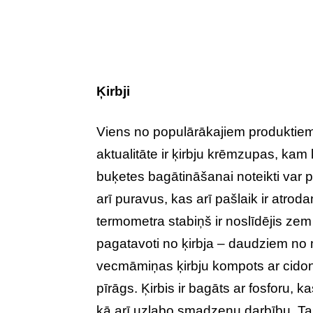
Ķirbji
Viens no populārākajiem produktiem
aktualitāte ir ķirbju krēmzupas, kam
buķetes bagātināšanai noteikti var p
arī puravus, kas arī pašlaik ir atrod
termometra stabiņš ir noslīdējis zem 
pagatavoti no ķirbja – daudziem no 
vecmāmiņas ķirbju kompots ar cidonij
pīrāgs. Ķirbis ir bagāts ar fosforu,
kā arī uzlabo smadzeņu darbību. Tas n