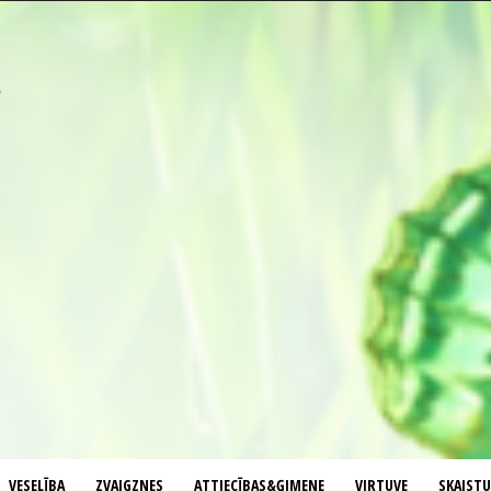
VESELĪBA
ZVAIGZNES
ATTIECĪBAS&ĢIMENE
VIRTUVE
SKAIST