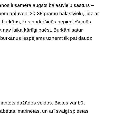
nos ir samērā augsts balastvielu sasturs –
ņem aptuveni 30-35 gramu balastvielu, līdz ar
ot burkāns, kas nodrošinās nepieciešamās
ja nav laika kārtīgi paēst. Burkāni satur
0 burkānus iespējams uzņemt tik pat daudz
zmantots dažādos veidos. Bietes var būt
kābētas, marinētas, un arī svaigi spiestas