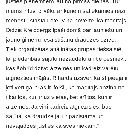
justies pieņemtiem jau no pirmās dienas. Tur
mums ir tuvi cilvēki, ar kuriem satiekamies reizi
mēnesī,” stāsta Lote. Viņa novērtē, ka mācītājs
Didzis Kreicbergs īpaši domā par jauniešu un
jauno ģimeņu iesaistīšanu draudzes dzīvē.
Tiek organizētas attālinātas grupas tiešsaistē,
lai piederības sajūtu nezaudētu arī tie cēsnieki,
kas šobrīd dzīvo ārzemēs un kādreiz varētu
atgriezties mājās. Rihards uzsver, ka šī pieeja ir
ļoti vērtīga: “Tas ir ‘forši’, ka mācītājs apzina ne
tikai tos, kuri ir uz vietas, bet arī tos, kuri ir
ārzemēs. Ja viņi kādreiz atgriezīsies, būs
sajūta, ka draudze jau ir pazīstama un
nevajadzēs justies kā svešiniekam.”