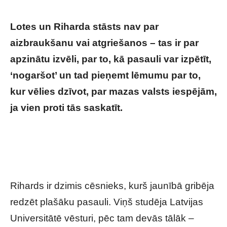
Lotes un Riharda stāsts nav par
aizbraukšanu vai atgriešanos – tas ir par
apzinātu izvēli, par to, kā pasauli var izpētīt,
‘nogaršot’ un tad pieņemt lēmumu par to,
kur vēlies dzīvot, par mazas valsts iespējām,
ja vien proti tās saskatīt.
“Sapratu, ka mana
vieta ir Latvijā!” – Lote un Rihards
iepazinuši pasauli, bet nobāzējušies vienā
no skaistākajām Latvijas pilsētām
Rihards ir dzimis cēsnieks, kurš jaunībā gribēja
redzēt plašāku pasauli. Viņš studēja Latvijas
Universitātē vēsturi, pēc tam devās tālāk –