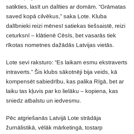
satikties, lasīt un dalīties ar domām. “Grāmatas
saved kopā cilvēkus,” saka Lote. Kluba
dalībnieki reizi mēnesī satiekas tiešsaistē, reizi
ceturksnī – klātienē Cēsīs, bet vasarās tiek
rīkotas nometnes dažādās Latvijas vietās.
Lote sevi raksturo: “Es laikam esmu ekstraverts
intraverts.” Šis klubs sākotnēji bija veids, kā
kompensēt sabiedrību, kas palika Rīgā, bet ar
laiku tas kļuvis par ko lielāku – kopiena, kas
sniedz atbalstu un iedvesmu.
Pēc atgriešanās Latvijā Lote strādāja
žurnālistikā, vēlāk mārketingā, tostarp