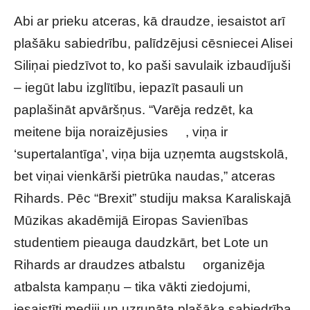
Abi ar prieku atceras, kā draudze, iesaistot arī
plašāku sabiedrību, palīdzējusi cēsniecei Alisei
Siliņai piedzīvot to, ko paši savulaik izbaudījuši
– iegūt labu izglītību, iepazīt pasauli un
paplašināt apvāršņus. “Varēja redzēt, ka
meitene bija noraizējusies , viņa ir
‘supertalantīga’, viņa bija uzņemta augstskolā,
bet viņai vienkārši pietrūka naudas,” atceras
Rihards. Pēc “Brexit” studiju maksa Karaliskajā
Mūzikas akadēmijā Eiropas Savienības
studentiem pieauga daudzkārt, bet Lote un
Rihards ar draudzes atbalstu organizēja
atbalsta kampaņu – tika vākti ziedojumi,
iesaistīti mediji un uzrunāta plašāka sabiedrība.