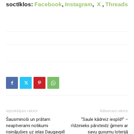
soctīklos:
Facebook
,
Instagram
,
X
,
Threads
Iepriekšējais raksts
Nākamais raksts
Šausminoši un prātam
“Saule kādreiz iespīd!” –
neaptverami notikumi
rīdzinieks pārsteidz ģimeni ar
risinājušies uz ielas Daugavpilī
savu guvumu loterijā