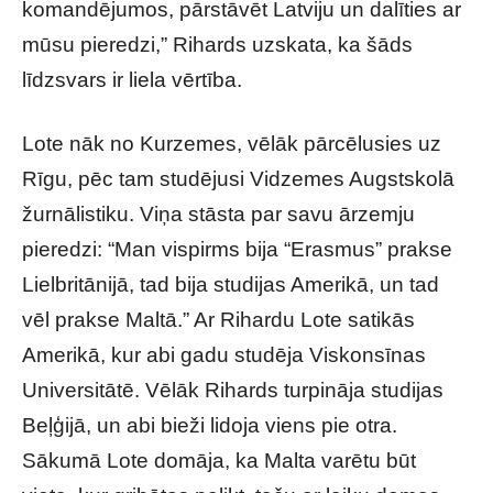
komandējumos, pārstāvēt Latviju un dalīties ar
mūsu pieredzi,” Rihards uzskata, ka šāds
līdzsvars ir liela vērtība.
Lote nāk no Kurzemes, vēlāk pārcēlusies uz
Rīgu, pēc tam studējusi Vidzemes Augstskolā
žurnālistiku. Viņa stāsta par savu ārzemju
pieredzi: “Man vispirms bija “Erasmus” prakse
Lielbritānijā, tad bija studijas Amerikā, un tad
vēl prakse Maltā.” Ar Rihardu Lote satikās
Amerikā, kur abi gadu studēja Viskonsīnas
Universitātē. Vēlāk Rihards turpināja studijas
Beļģijā, un abi bieži lidoja viens pie otra.
Sākumā Lote domāja, ka Malta varētu būt