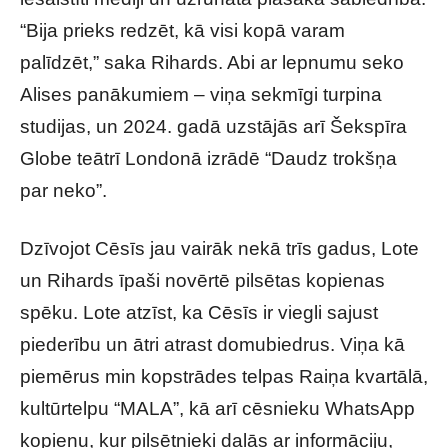
“Bija prieks redzēt, kā visi kopā varam
palīdzēt,” saka Rihards. Abi ar lepnumu seko
Alises panākumiem – viņa sekmīgi turpina
studijas, un 2024. gadā uzstājās arī Šekspīra
Globe teātrī Londonā izrādē “Daudz trokšņa
par neko”.
Dzīvojot Cēsīs jau vairāk nekā trīs gadus, Lote
un Rihards īpaši novērtē pilsētas kopienas
spēku. Lote atzīst, ka Cēsīs ir viegli sajust
piederību un ātri atrast domubiedrus. Viņa kā
piemērus min kopstrādes telpas Raiņa kvartālā,
kultūrtelpu “MALA”, kā arī cēsnieku WhatsApp
kopienu, kur pilsētnieki dalās ar informāciju,