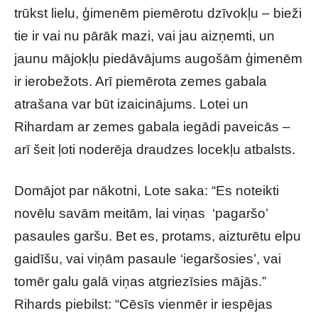
trūkst lielu, ģimenēm piemērotu dzīvokļu – bieži
tie ir vai nu pārāk mazi, vai jau aizņemti, un
jaunu mājokļu piedāvājums augošām ģimenēm
ir ierobežots. Arī piemērota zemes gabala
atrašana var būt izaicinājums. Lotei un
Rihardam ar zemes gabala iegādi paveicās –
arī šeit ļoti noderēja draudzes locekļu atbalsts.
Domājot par nākotni, Lote saka: “Es noteikti
novēlu savām meitām, lai viņas ‘pagaršo’
pasaules garšu. Bet es, protams, aizturētu elpu
gaidīšu, vai viņām pasaule ‘iegaršosies’, vai
tomēr galu galā viņas atgriezīsies mājās.”
Rihards piebilst: “Cēsīs vienmēr ir iespējas