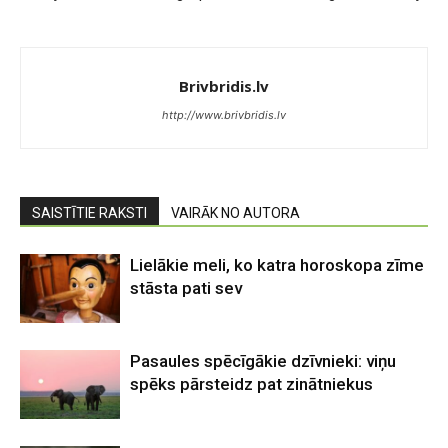
Brivbridis.lv
http://www.brivbridis.lv
SAISTĪTIE RAKSTI
VAIRĀK NO AUTORA
Lielākie meli, ko katra horoskopa zīme
stāsta pati sev
Pasaules spēcīgākie dzīvnieki: viņu
spēks pārsteidz pat zinātniekus