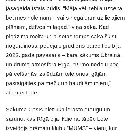
jāsagaida īstais brīdis. “Māja vēl nebija uzcelta,
bet mēs nolēmām – vairs negaidām uz lielajiem
plāniem, dzīvosim tagad,” viņa saka. Kad
piedzima meita un pilsētas temps sāka šķist
nogurdinošs, pēdējais grūdiens pārcelties bija
2022. gada pavasaris – kara sākums Ukrainā
un drūmā atmosfēra Rīgā. “Pirmo nedēļu pēc
pārcelšanās izslēdzām telefonus, gājām
pastaigāties pa mežu un baudījām mieru,”
atceras Lote.
Sākumā Cēsīs pietrūka ierasto draugu un
sarunu, kas Rīgā bija ikdiena, tāpēc Lote
izveidoja grāmatu klubu “MUMS” – vietu, kur