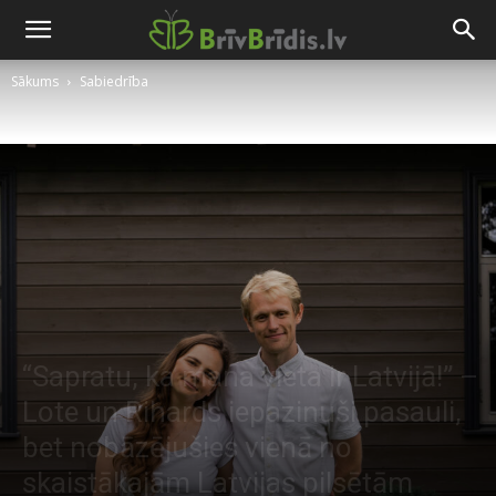
Sākums
Sabiedrība
“Sapratu, ka mana vieta ir Latvijā!” –
Lote un Rihards iepazinuši pasauli,
bet nobāzējušies vienā no
skaistākajām Latvijas pilsētām