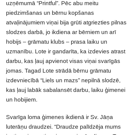
uzņēmumā “Printful”. Pēc abu meitu
piedzimšanas un bērnu kopšanas
atvaļinājumiem viņai bija grūti atgriezties pilnas
slodzes darbā, jo ikdiena ar bērniem un arī
hobijs – grāmatu klubs – prasa laiku un
uzmanību. Lote ir gandarīta, ka izdevies atrast
darbu, kas ļauj apvienot visas viņai svarīgās
jomas. Tagad Lote strādā bērnu grāmatu
izdevniecībā “Liels un mazs” nepilnā slodzē,
kas ļauj labāk sabalansēt darbu, laiku ģimenei
un hobijiem.
Svarīga loma ģimenes ikdienā ir Sv. Jāņa
luterāņu draudzei. “Draudze palīdzēja mums