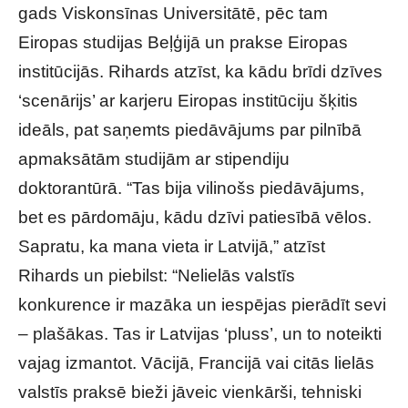
gads Viskonsīnas Universitātē, pēc tam
Eiropas studijas Beļģijā un prakse Eiropas
institūcijās. Rihards atzīst, ka kādu brīdi dzīves
‘scenārijs’ ar karjeru Eiropas institūciju šķitis
ideāls, pat saņemts piedāvājums par pilnībā
apmaksātām studijām ar stipendiju
doktorantūrā. “Tas bija vilinošs piedāvājums,
bet es pārdomāju, kādu dzīvi patiesībā vēlos.
Sapratu, ka mana vieta ir Latvijā,” atzīst
Rihards un piebilst: “Nelielās valstīs
konkurence ir mazāka un iespējas pierādīt sevi
– plašākas. Tas ir Latvijas ‘pluss’, un to noteikti
vajag izmantot. Vācijā, Francijā vai citās lielās
valstīs praksē bieži jāveic vienkārši, tehniski