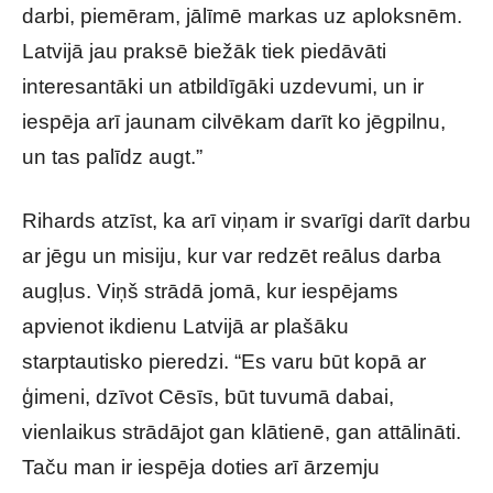
darbi, piemēram, jālīmē markas uz aploksnēm.
Latvijā jau praksē biežāk tiek piedāvāti
interesantāki un atbildīgāki uzdevumi, un ir
iespēja arī jaunam cilvēkam darīt ko jēgpilnu,
un tas palīdz augt.”
Rihards atzīst, ka arī viņam ir svarīgi darīt darbu
ar jēgu un misiju, kur var redzēt reālus darba
augļus. Viņš strādā jomā, kur iespējams
apvienot ikdienu Latvijā ar plašāku
starptautisko pieredzi. “Es varu būt kopā ar
ģimeni, dzīvot Cēsīs, būt tuvumā dabai,
vienlaikus strādājot gan klātienē, gan attālināti.
Taču man ir iespēja doties arī ārzemju