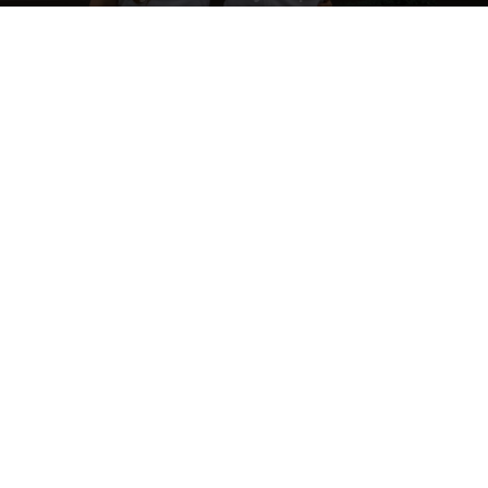
Raksta autors
Brivbridis.lv
-
29/08/2025