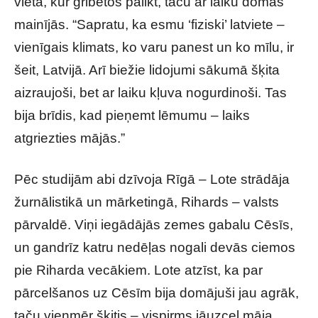
vieta, kur gribētos palikt, taču ar laiku domas
mainījās. “Sapratu, ka esmu ‘fiziski’ latviete –
vienīgais klimats, ko varu panest un ko mīlu, ir
šeit, Latvijā. Arī biežie lidojumi sākumā šķita
aizraujoši, bet ar laiku kļuva nogurdinoši. Tas
bija brīdis, kad pieņemt lēmumu – laiks
atgriezties mājās.”
Pēc studijām abi dzīvoja Rīgā – Lote strādāja
žurnālistikā un mārketingā, Rihards – valsts
pārvaldē. Viņi iegādājās zemes gabalu Cēsīs,
un gandrīz katru nedēļas nogali devās ciemos
pie Riharda vecākiem. Lote atzīst, ka par
pārcelšanos uz Cēsīm bija domājuši jau agrāk,
taču vienmēr šķitis – vispirms jāuzceļ māja,