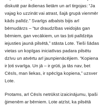
diskutē par ikdienas lietām un arī tirgojas: “Ja
vajag ko uzzināt vai atrast, šajā grupā vienmēr
kāds palīdz.” Svarīgs atbalsts bijis arī
bērnudārzs – “tur draudzības veidojās gan
bērniem, gan vecākiem, un tas ļoti palīdzēja
iejusties jaunā pilsētā,” stāsta Lote. Tieši šādas
vietas un kopīgas iniciatīvas padara pilsētu
dzīvu un atvērtu arī jaunpienācējiem. “Kopiena
ir ļoti svarīga. Un jā – ir grūti, ja tās nav, bet
Cēsīs, man liekas, ir spēcīga kopiena,” uzsver
Lote.
Protams, arī Cēsīs netrūkst izaicinājumu, īpaši
ģimenēm ar bērniem. Lote atzīst, ka pilsētā