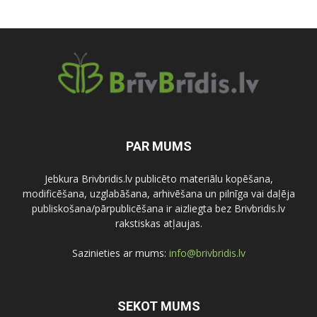
PAR MUMS
Jebkura Brivbridis.lv publicēto materiālu kopēšana,
modificēšana, uzglabāšana, arhivēšana un pilnīga vai daļēja
publiskošana/pārpublicēšana ir aizliegta bez Brivbridis.lv
rakstiskas atļaujas.
Sazinieties ar mums:
info@brivbridis.lv
SEKOT MUMS