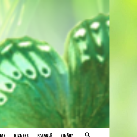
UMS
BIZNESS
PASAULĒ
ZINĀJI?