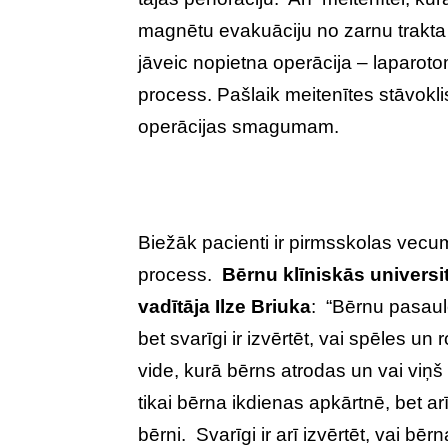
magnētu evakuāciju no zarnu trakta 
jāveic nopietna operācija – laparoto
process. Pašlaik meitenītes stāvoklis
operācijas smagumam.
Biežāk pacienti ir pirmsskolas vecum
process.
Bērnu klīniskās universi
vadītāja Ilze Briuka
: “Bērnu pasaule
bet svarīgi ir izvērtēt, vai spēles un 
vide, kurā bērns atrodas un vai viņš i
tikai bērna ikdienas apkārtnē, bet a
bērni. Svarīgi ir arī izvērtēt, vai b