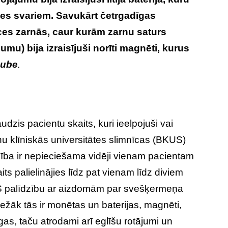
ves svariem. Savukārt četrgadīgas
ūces zarnās, caur kurām zarnu saturs
u) bija izraisījuši norīti magnēti, kurus
ube
.
udzis pacientu skaits, kuri ieelpojuši vai
u klīniskās universitātes slimnīcas (BKUS)
ība ir nepieciešama vidēji vienam pacientam
ts palielinājies līdz pat vienam līdz diviem
S palīdzību ar aizdomām par svešķermeņa
ežāk tās ir monētas un baterijas, magnēti,
gas, taču atrodami arī eglīšu rotājumi un