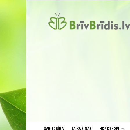
BrīvBrīdis.lv
SABIEDRĪBA
LAIKA ZIŅAS
HOROSKOPI