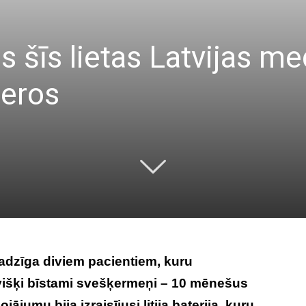
šīs lietas Latvijas med
eros
jadzīga diviem pacientiem, kuru
išķi bīstami svešķermeņi – 10 mēnešus
umu bija izraisījusi litija baterija, kuru