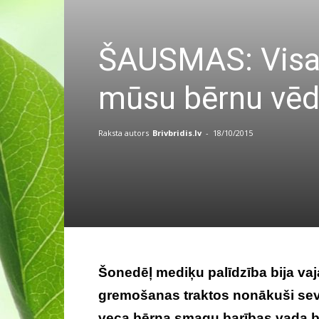
ŠAUSMAS: Visas 
mūsu bērnu vēd
Raksta autors
Brivbridis.lv
-
18/10/2015
Šonedēļ mediķu palīdzība bija va
gremošanas traktos nonākuši sev
veca bērna smagu barības vada bojāj