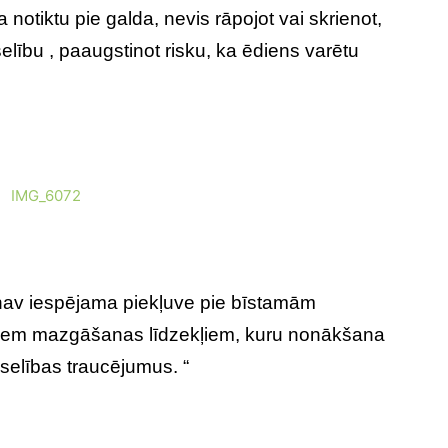
 notiktu pie galda, nevis rāpojot vai skrienot,
elību , paaugstinot risku, ka ēdiens varētu
m nav iespējama piekļuve pie bīstamām
ētiem mazgāšanas līdzekļiem, kuru nonākšana
selības traucējumus. “