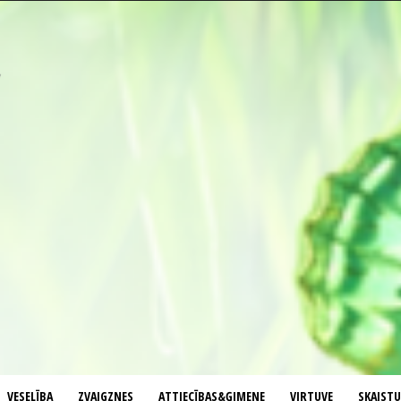
VESELĪBA
ZVAIGZNES
ATTIECĪBAS&ĢIMENE
VIRTUVE
SKAIST