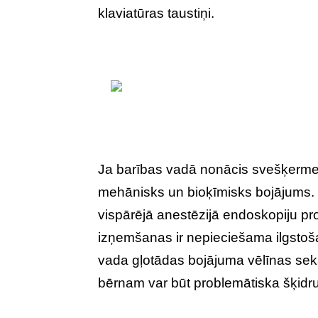
klaviatūras taustiņi.
Ja barības vadā nonācis svešķermen
mehānisks un bioķīmisks bojājums
vispārējā anestēzijā endoskopiju pr
izņemšanas ir nepieciešama ilgstoša
vada gļotādas bojājuma vēlīnas sek
bērnam var būt problemātiska šķid