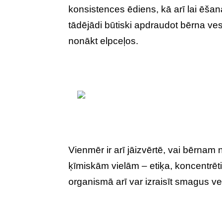
konsistences ēdiens, kā arī lai ēšana
tādējādi būtiski apdraudot bērna ves
nonākt elpceļos.
Vienmēr ir arī jāizvērtē, vai bērna
ķīmiskām vielām – etiķa, koncentr
organismā arī var izraisīt smagus ve