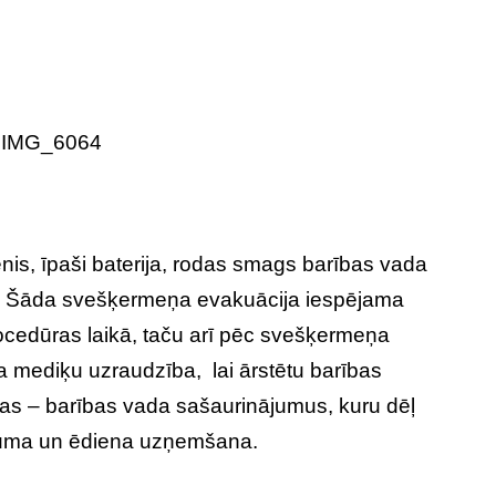
is, īpaši baterija, rodas smags barības vada
. Šāda svešķermeņa evakuācija iespējama
ocedūras laikā, taču arī pēc svešķermeņa
 mediķu uzraudzība, lai ārstētu barības
as – barības vada sašaurinājumus, kuru dēļ
ruma un ēdiena uzņemšana.