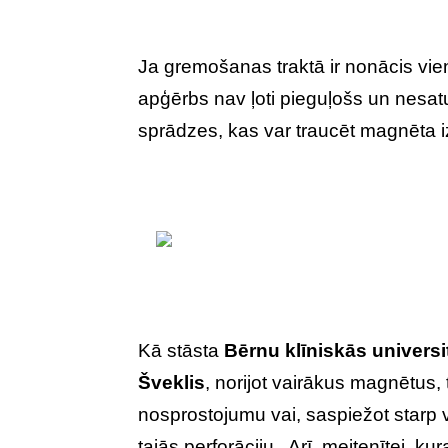
Ja gremošanas traktā ir nonācis vien
apģērbs nav ļoti pieguļošs un nesat
sprādzes, kas var traucēt magnēta 
Kā stāsta
Bērnu klīniskās universi
Šveklis
, norijot vairākus magnētus, 
nosprostojumu vai, saspiežot starp 
tajās perforāciju. Arī meitenītei, k