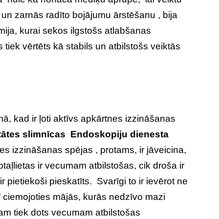
un zarnās radīto bojājumu ārstēšanu , bija
mija, kurai sekos ilgstošs atlabšanas
 tiek vērtēts kā stabils un atbilstošs veiktās
ā, kad ir ļoti aktīvs apkārtnes izzināšanas
tātes slimnīcas
Endoskopiju dienesta
s izzināšanas spējas , protams, ir jāveicina,
rotaļlietas ir vecumam atbilstošas, cik droša ir
r pietiekoši pieskatīts. Svarīgi to ir ievērot ne
rī ciemojoties mājās, kurās nedzīvo mazi
ērnam tiek dots vecumam atbilstošas