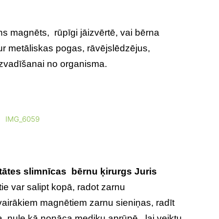
s magnēts, rūpīgi jāizvērtē, vai bērna
ur metāliskas pogas, rāvējslēdzējus,
izvadīšanai no organisma.
tātes slimnīcas
bērnu ķirurgs Juris
tie var salipt kopā, radot zarnu
vairākiem magnētiem zarnu sieniņas, radīt
ura nule kā nonāca mediķu aprūpē, lai veiktu