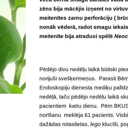
zēns bija mācējis izņemt no virtu
meitenītes zarnu perforāciju ( br
nonāk vēderā, radot smagu iekaisum
meitenīte bija atradusi spēlē
Neoc
Pēdējo divu nedēļu laikā būtiski piea
norijuši svešķermeņus. Parasti Bērn
Endoskopiju dienesta mediķu palīdz
nedēļā, taču pēdējo nedēļu laikā skai
pacientiem katru dienu. Pērn BKU
norīšanu meklēja 61 pacients. Visbi
dažādas rotaslietas,
lego
klucīši, po