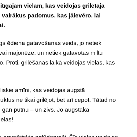
itīgajām vielām, kas veidojas grilētajā
z vairākus padomus, kas jāievēro, lai
i.
īgs ēdiena gatavošanas veids, jo netiek
 vai majonēze, un netiek gatavotas miltu
o. Proti, grilēšanas laikā veidojas vielas, kas
kliskie amīni, kas veidojas augstā
us ne tikai grilējot, bet arī cepot. Tātad no
 gan putnu – un zivs. Jo augstāka
ielas!