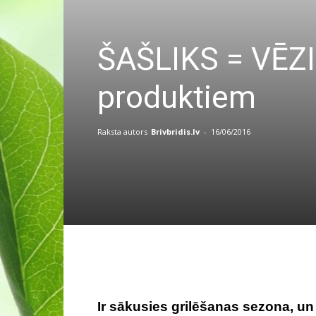
ŠAŠLIKS = VĒZIS
produktiem
Raksta autors
Brivbridis.lv
-
16/06/2016
Ir sākusies grilēšanas sezona, un