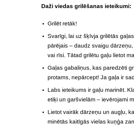
Daži viedas grilēšanas ieteikumi:
Grilēt retāk!
Svarīgi, lai uz šķīvja grilētās gaļa
pārējais – daudz svaigu dārzeņu, 
vai rīsi. Tātad grilētu gaļu lietot m
Gaļas gabaliņus, kas paredzēti g
protams, nepārcept! Ja gaļa ir sad
Labs ieteikums ir gaļu marinēt. Kl
etiķi un garšvielām – ievērojami 
Lietot vairāk dārzeņu un augļu, ka
minētās kaitīgās vielas kuņģa zar