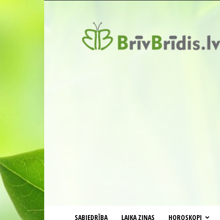
BrīvBrīdis.lv
SABIEDRĪBA
LAIKA ZIŅAS
HOROSKOPI