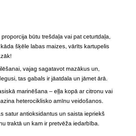
s proporcija būtu trešdaļa vai pat ceturtdaļa,
kāda šķēle labas maizes, vārīts kartupelis
azāk!
rilēšanai, vajag sagatavot mazākus un,
egusi, tas gabals ir jāatdala un jāmet ārā.
asiskā marinēšana – eļļa kopā ar citronu vai
mazina heterociklisko amīnu veidošanos.
s satur antioksidantus un saista iepriekš
nu traktā un kam ir pretvēža iedarbība.