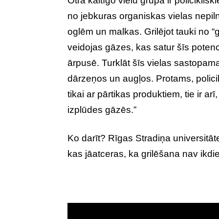
Otra kaitīgo vielu grupa ir policiklis
no jebkuras organiskas vielas nepi
oglēm un malkas. Grilējot tauki no 
veidojas gāzes, kas satur šīs potenc
ārpusē. Turklāt šīs vielas sastopamas
dārzeņos un augļos. Protams, policik
tikai ar pārtikas produktiem, tie ir
izplūdes gāzēs.”
Ko darīt? Rīgas Stradiņa universitāt
kas jāatceras, ka grilēšana nav ikd