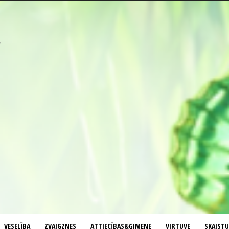
VESELĪBA
ZVAIGZNES
ATTIECĪBAS&ĢIMENE
VIRTUVE
SKAIST