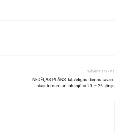
Nākamais raksts
NEDĒĻAS PLĀNS: labvēlīgās dienas tavam
skaistumam un labsajūtai 20. – 26. jūnijs