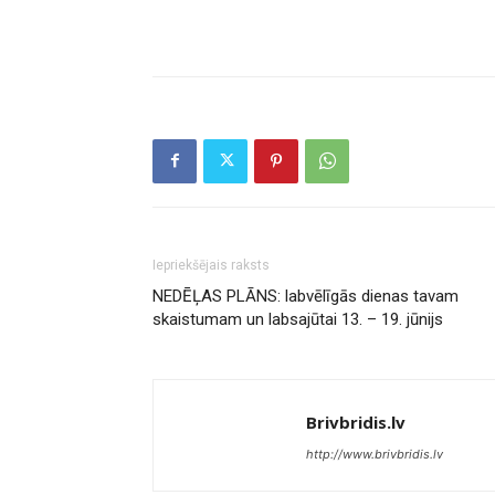
Iepriekšējais raksts
NEDĒĻAS PLĀNS: labvēlīgās dienas tavam
skaistumam un labsajūtai 13. – 19. jūnijs
Brivbridis.lv
http://www.brivbridis.lv