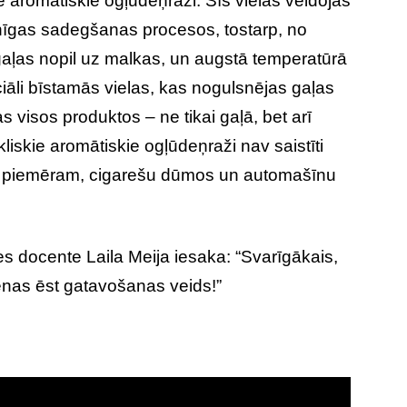
kie aromātiskie ogļūdeņraži. Šīs vielas veidojas
lnīgas sadegšanas procesos, tostarp, no
“gaļas nopil uz malkas, un augstā temperatūrā
iāli bīstamās vielas, kas nogulsnējas gaļas
 visos produktos – ne tikai gaļā, bet arī
liskie aromātiskie ogļūdeņraži nav saistīti
 arī, piemēram, cigarešu dūmos un automašīnu
es docente Laila Meija iesaka: “Svarīgākais,
ienas ēst gatavošanas veids!”