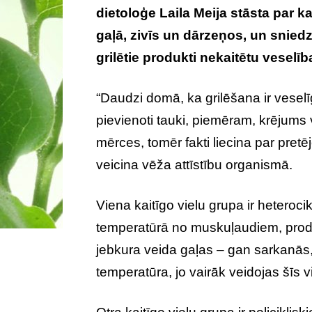
dietoloģe Laila Meija stāsta par ka
gaļā, zivīs un dārzeņos, un snied
grilētie produkti nekaitētu veselība
“Daudzi domā, ka grilēšana ir vesel
pievienoti tauki, piemēram, krējums
mērces, tomēr fakti liecina par pretēj
veicina vēža attīstību organismā.
Viena kaitīgo vielu grupa ir heteroci
temperatūrā no muskuļaudiem, produkt
jebkura veida gaļas – gan sarkanās,
temperatūra, jo vairāk veidojas šīs v