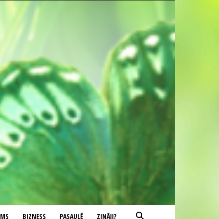
UMS
BIZNESS
PASAULĒ
ZINĀJI?