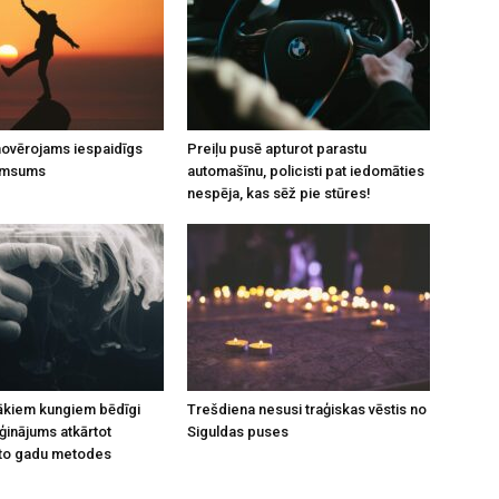
 novērojams iespaidīgs
Preiļu pusē apturot parastu
umsums
automašīnu, policisti pat iedomāties
nespēja, kas sēž pie stūres!
rākiem kungiem bēdīgi
Trešdiena nesusi traģiskas vēstis no
inājums atkārtot
Siguldas puses
to gadu metodes