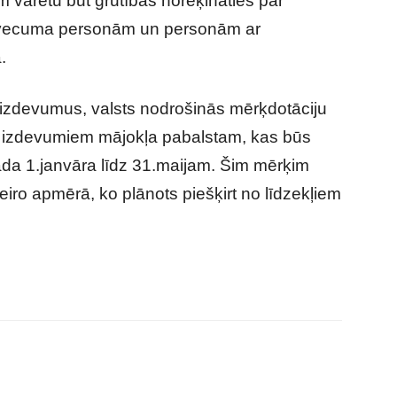
varētu būt grūtības norēķināties par
s vecuma personām un personām ar
.
izdevumus, valsts nodrošinās mērķdotāciju
m izdevumiem mājokļa pabalstam, kas būs
da 1.janvāra līdz 31.maijam. Šim mērķim
iro apmērā, ko plānots piešķirt no līdzekļiem