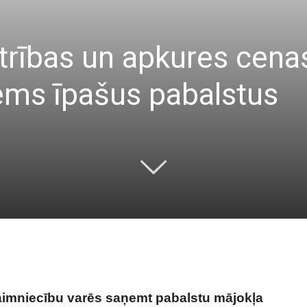
rības un apkures cenas
ems īpašus pabalstus
aimniecību varēs saņemt pabalstu mājokļa