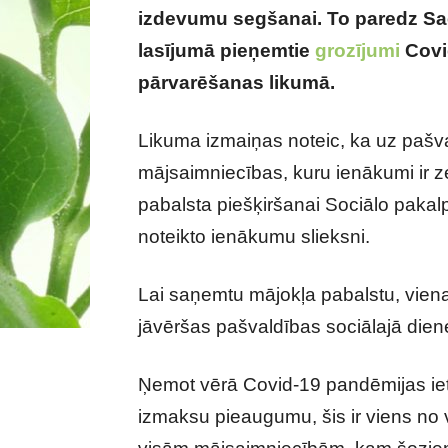
izdevumu segšanai. To paredz Sae
lasījumā pieņemtie
grozījumi
Covid
pārvarēšanas likumā.
Likuma izmaiņas noteic, ka uz pašva
mājsaimniecības, kuru ienākumi ir 
pabalsta piešķiršanai Sociālo pakal
noteikto ienākumu slieksni.
Lai saņemtu mājokļa pabalstu, vie
jāvēršas pašvaldības sociālajā dien
Ņemot vērā Covid-19 pandēmijas iet
izmaksu pieaugumu, šis ir viens no v