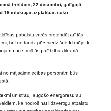
imā trešdien, 22.decembrī, galīgajā
-19 infekcijas izplatības seku
ldības pabalstu varēs pretendēt arī tās
zemi, bet nedaudz pārsniedz šobrīd mājokļa
pojumu un sociālās palīdzības likumā
nai no mājsaimniecības personām būs
estā.
ekmi un strauji augošo energoresursu
eidiem, kā nodrošināt līdzvērtīgu atbalstu