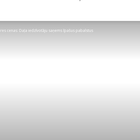
res cenas: Daļa iedzīvotāju saņems īpašus pabalstus