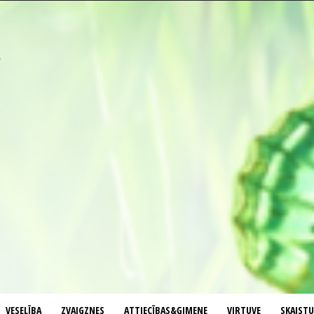
VESELĪBA
ZVAIGZNES
ATTIECĪBAS&ĢIMENE
VIRTUVE
SKAIST