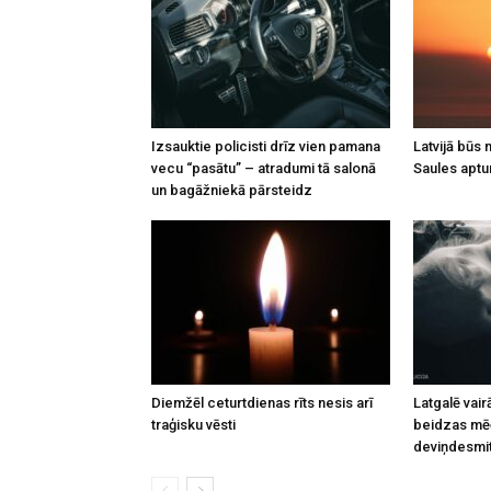
Izsauktie policisti drīz vien pamana
Latvijā būs
vecu “pasātu” – atradumi tā salonā
Saules apt
un bagāžniekā pārsteidz
Diemžēl ceturtdienas rīts nesis arī
Latgalē vai
traģisku vēsti
beidzas mēģ
deviņdesmi