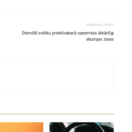
Nākamais raksts
Diemžēl svētku priekšvakarā saņemtas ārkārtīgi
skumjas ziņas