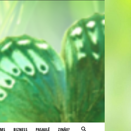
UMS
BIZNESS
PASAULĒ
ZINĀJI?