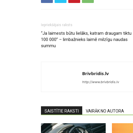
Iepriekšējais raksts
“Ja laimests būtu lielāks, katram draugam tiktu
100 000” – limbažnieks laimē milzīgu naudas
summu
Brivbridis.lv
http://www.brivbridis.lv
SAISTĪTIE RAKSTI
VAIRĀK NO AUTORA