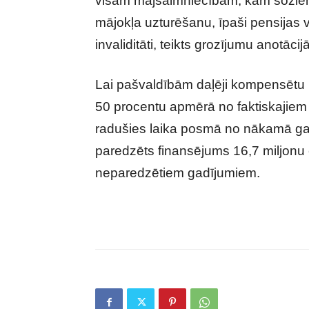
visām mājsaimniecībām, kam šoziem 
mājokļa uzturēšanu, īpaši pensija
invaliditāti, teikts grozījumu anotācijā
Lai pašvaldībām daļēji kompensētu 
50 procentu apmērā no faktiskajie
radušies laika posmā no nākamā ga
paredzēts finansējums 16,7 miljonu e
neparedzētiem gadījumiem.