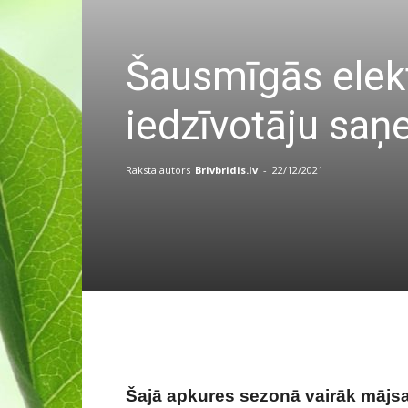
Šausmīgās elekt
iedzīvotāju saņ
Raksta autors
Brivbridis.lv
-
22/12/2021
Šajā apkures sezonā vairāk mājs