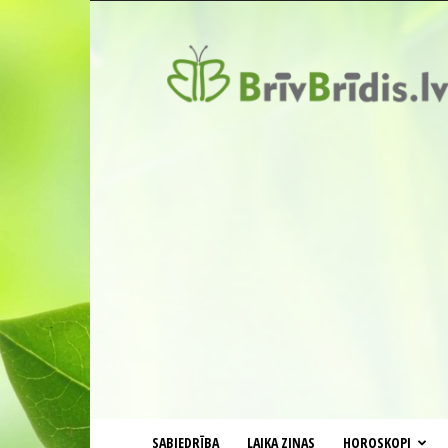
BrīvBrīdis.lv
SABIEDRĪBA
LAIKA ZIŅAS
HOROSKOPI