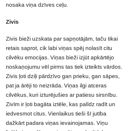
nosaka viņa dzīves ceļu.
Zivis
Zivis bieži uzskata par sapņotājām, taču tikai
retais saprot, cik labi viņas spēj nolasīt citu
cilvēku emocijas. Viņas bieži izjūt apkārtējo
noskaņojumu vēl pirms tas tiek izteikts vārdos.
Zivis ļoti dziļi pārdzīvo gan prieku, gan sāpes,
pat ja ārēji to neizrāda. Viņas ilgi atceras
cilvēkus, kuri izturējušies ar patiesu sirsnību.
Zivīm ir ļoti bagāta iztēle, kas palīdz radīt un
iedvesmot citus. Vienlaikus tieši šī jutība
dažkārt padara viņas ievainojamas. Viņu