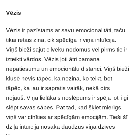
Vēzis
Vēzis ir pazīstams ar savu emocionalitāti, taču
tikai retais zina, cik spēcīga ir viņa intuīcija.
Viņš bieži sajūt cilvēku nodomus vēl pirms tie ir
izteikti vārdos. Vēzis ļoti ātri pamana
nepatiesumu un emocionālu distanci. Viņš bieži
klusē nevis tāpēc, ka nezina, ko teikt, bet
tāpēc, ka jau ir sapratis vairāk, nekā otrs
nojauš. Viņa lielākais noslēpums ir spēja ļoti ilgi
slēpt savas sāpes. Pat tad, kad šķiet mierīgs,
viņš var cīnīties ar spēcīgām emocijām. Tieši šī
dziļā intuīcija nosaka daudzus viņa dzīves