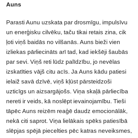
Auns
Parasti Aunu uzskata par drosmīgu, impulsīvu
un enerģisku cilvēku, taču tikai retais zina, cik
ļoti viņš baidās no vilšanās. Auns bieži vien
izliekas pārliecināts arī tad, kad iekšēji šaubās
par sevi. Viņš reti lūdz palīdzību, jo nevēlas
izskatīties vājš citu acīs. Ja Auns kādu patiesi
ielaiž savā dzīvē, viņš kļūst pārsteidzoši
uzticīgs un aizsargājošs. Viņa skaļā pārliecība
nereti ir veids, kā noslēpt ievainojamību. Tieši
tāpēc Auns reizēm reaģē daudz emocionālāk,
nekā citi saprot. Viņa lielākais spēks patiesībā
slēpjas spējā piecelties pēc katras neveiksmes,