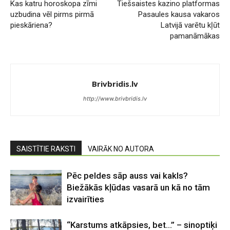
Kas katru horoskopa zīmi
Tiešsaistes kazino platformas
uzbudina vēl pirms pirmā
Pasaules kausa vakaros
pieskāriena?
Latvijā varētu kļūt
pamanāmākas
Brivbridis.lv
http://www.brivbridis.lv
SAISTĪTIE RAKSTI
VAIRĀK NO AUTORA
Pēc peldes sāp auss vai kakls?
Biežākās kļūdas vasarā un kā no tām
izvairīties
“Karstums atkāpsies, bet…” – sinoptiķi