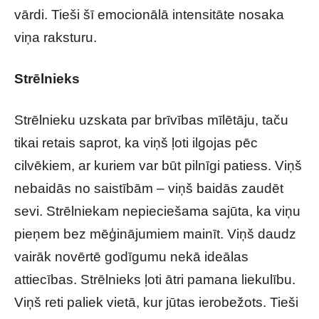
vārdi. Tieši šī emocionālā intensitāte nosaka
viņa raksturu.
Strēlnieks
Strēlnieku uzskata par brīvības mīlētāju, taču
tikai retais saprot, ka viņš ļoti ilgojas pēc
cilvēkiem, ar kuriem var būt pilnīgi patiess. Viņš
nebaidās no saistībām – viņš baidās zaudēt
sevi. Strēlniekam nepieciešama sajūta, ka viņu
pieņem bez mēģinājumiem mainīt. Viņš daudz
vairāk novērtē godīgumu nekā ideālas
attiecības. Strēlnieks ļoti ātri pamana liekulību.
Viņš reti paliek vietā, kur jūtas ierobežots. Tieši