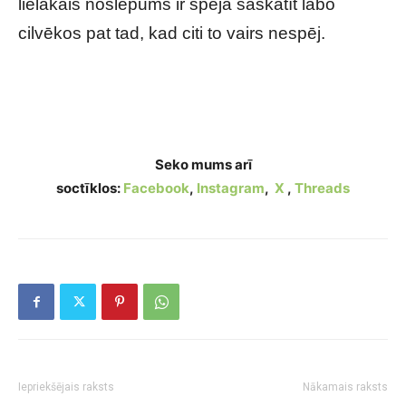
lielākais noslēpums ir spēja saskatīt labo
cilvēkos pat tad, kad citi to vairs nespēj.
Šo par savu horoskopa zīmi zina tikai retais –
un tieši tas izskaidro gandrīz visu
Seko mums arī
soctīklos:
Facebook
,
Instagram
,
X
,
Threads
Iepriekšējais raksts
Nākamais raksts