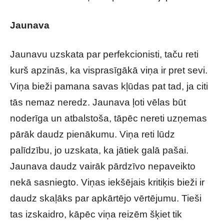
Jaunava
Jaunavu uzskata par perfekcionisti, taču reti
kurš apzinās, ka visprasīgākā viņa ir pret sevi.
Viņa bieži pamana savas kļūdas pat tad, ja citi
tās nemaz neredz. Jaunava ļoti vēlas būt
noderīga un atbalstoša, tāpēc nereti uzņemas
pārāk daudz pienākumu. Viņa reti lūdz
palīdzību, jo uzskata, ka jātiek galā pašai.
Jaunava daudz vairāk pārdzīvo nepaveikto
nekā sasniegto. Viņas iekšējais kritiķis bieži ir
daudz skaļāks par apkārtējo vērtējumu. Tieši
tas izskaidro, kāpēc viņa reizēm šķiet tik