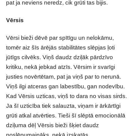
pat ja neviens neredz, cik grūti tas bijis.
Vērsis
Vērsi bieži dēvē par spītīgu un nelokāmu,
tomēr aiz šīs ārējās stabilitātes slēpjas ļoti
jūtīgs cilvēks. Viņš daudz dziļāk pārdzīvo
kritiku, nekā jebkad atzīs. Vērsim ir svarīgi
justies novērtētam, pat ja viņš par to nerunā.
Viņš ilgi atceras gan labestību, gan nodevību.
Kad Vērsis uzticas, viņš to dara no visas sirds.
Ja šī uzticība tiek salauzta, viņam ir ārkārtīgi
grūti atkal atvērties. Tieši šī slēptā emocionālā
dziļuma dēļ Vērsis bieži šķiet daudz
noslēpumaināks, nekā izskatās.