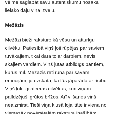
vēlme saglabāt savu autentiskumu nosaka
lielāko daļu viņa izvēļu.
Mežāzis
Mežāzi bieži raksturo kā vēsu un atturīgu
cilvēku. Patiesībā viņš ļoti rūpējas par saviem
tuvākajiem, tikai dara to ar darbiem, nevis
skaļiem vārdiem. Viņš jūtas atbildīgs par tiem,
kurus mīl. Mežāzis reti runā par savām
emocijām, jo uzskata, ka tās jāparāda ar rīcību.
Viņš ļoti ilgi atceras cilvēkus, kuri viņam
palīdzējuši grūtos brīžos. Arī vilšanos viņš
neaizmirst. Tieši viņa klusā lojalitāte ir viena no
vismazāk novērtētajām rakstura īpašībām.