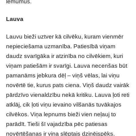
lēmumus.
Lauva
Lauvu bieži uztver kā cilvēku, kuram vienmēr
nepieciešama uzmanība. Patiesībā viņam
daudz svarīgāka ir atzinība no cilvēkiem, kuri
viņam patiešām ir svarīgi. Lauva necenšas būt
pamanāms jebkura dēļ – viņš vēlas, lai viņu
novērtē tie, kurus pats ciena. Viņš daudz vairāk
pārdzīvo vienaldzību nekā kritiku. Lauva ļoti reti
atklāj, cik ļoti viņu ievaino vilšanās tuvākajos
cilvēkos. Viņa lepnums bieži vien neļauj to
parādīt. Tieši šī vajadzība pēc patiesas
novērtēšanas ir viņa slēptais dzinējspēks.