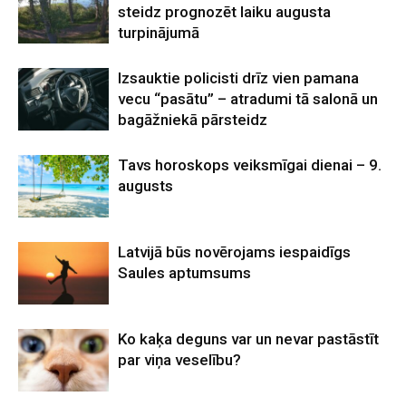
steidz prognozēt laiku augusta
turpinājumā
Izsauktie policisti drīz vien pamana
vecu “pasātu” – atradumi tā salonā un
bagāžniekā pārsteidz
Tavs horoskops veiksmīgai dienai – 9.
augusts
Latvijā būs novērojams iespaidīgs
Saules aptumsums
Ko kaķa deguns var un nevar pastāstīt
par viņa veselību?