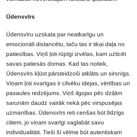
Ūdensvīrs
Ūdensvīru uzskata par neatkarīgu un
emocionāli distancētu, taču tas ir tikai daļa no
patiesības. Viņš ļoti rūpīgi izvēlas, kam uzticēt
savas patiesās domas. Kad tas notiek,
Ūdensvīrs kļūst pārsteidzoši atklāts un sirsnīgs.
Viņam ļoti svarīgas ir cilvēku idejas, vērtības un
pasaules redzējums. Viņš ilgojas pēc dziļām
sarunām daudz vairāk nekā pēc virspusējas
uzmanības. Ūdensvīrs reti cenšas būt līdzīgs
citiem, jo viņam svarīgi saglabāt savu
individualitāti. Tieši šī vēlme būt autentiskam