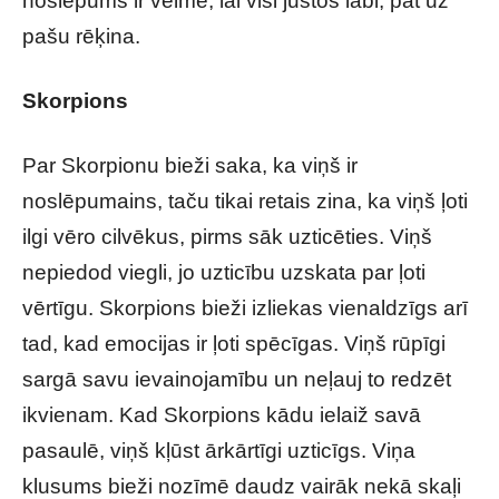
noslēpums ir vēlme, lai visi justos labi, pat uz
pašu rēķina.
Skorpions
Par Skorpionu bieži saka, ka viņš ir
noslēpumains, taču tikai retais zina, ka viņš ļoti
ilgi vēro cilvēkus, pirms sāk uzticēties. Viņš
nepiedod viegli, jo uzticību uzskata par ļoti
vērtīgu. Skorpions bieži izliekas vienaldzīgs arī
tad, kad emocijas ir ļoti spēcīgas. Viņš rūpīgi
sargā savu ievainojamību un neļauj to redzēt
ikvienam. Kad Skorpions kādu ielaiž savā
pasaulē, viņš kļūst ārkārtīgi uzticīgs. Viņa
klusums bieži nozīmē daudz vairāk nekā skaļi