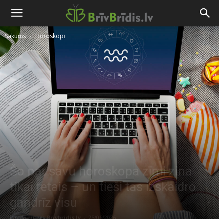
Sākums
Horoskopi
Šo par savu horoskopa zīmi zina
tikai retais – un tieši tas izskaidro
gandrīz visu
Raksta autors
Brivbridis.lv
-
25/06/2026