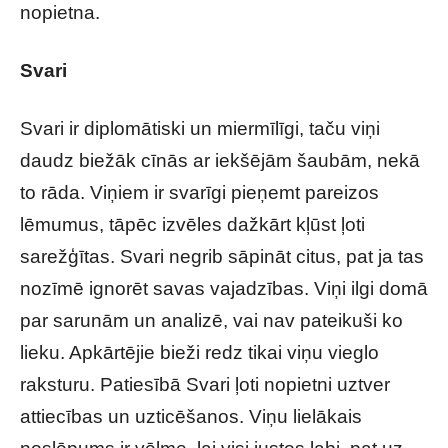
nopietna.
Svari
Svari ir diplomātiski un miermīlīgi, taču viņi
daudz biežāk cīnās ar iekšējām šaubām, nekā
to rāda. Viņiem ir svarīgi pieņemt pareizos
lēmumus, tāpēc izvēles dažkārt kļūst ļoti
sarežģītas. Svari negrib sāpināt citus, pat ja tas
nozīmē ignorēt savas vajadzības. Viņi ilgi domā
par sarunām un analizē, vai nav pateikuši ko
lieku. Apkārtējie bieži redz tikai viņu vieglo
raksturu. Patiesībā Svari ļoti nopietni uztver
attiecības un uzticēšanos. Viņu lielākais