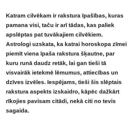
Katram cilvēkam ir rakstura īpašības, kuras
pamana visi, taču ir arī tādas, kas paliek
apslēptas pat tuvākajiem cilvēkiem.
Astrologi uzskata, ka katrai horoskopa zīmei
piemīt viena īpaša rakstura šķautne, par
kuru runā daudz retāk, lai gan tieši tā
visvairāk ietekmē lēmumus, attiecības un
dzīves izvēles. Iespējams, tieši šis slēptais
rakstura aspekts izskaidro, kāpēc dažkārt
rīkojies pavisam citādi, nekā citi no tevis
sagaida.
Šo par savu horoskopa zīmi zina tikai
retais – un tieši tas izskaidro gandrīz visu