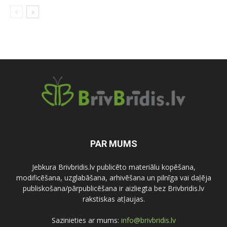
PAR MUMS
Jebkura Brivbridis.lv publicēto materiālu kopēšana,
modificēšana, uzglabāšana, arhivēšana un pilnīga vai daļēja
publiskošana/pārpublicēšana ir aizliegta bez Brivbridis.lv
rakstiskas atļaujas.
Sazinieties ar mums:
info@brivbridis.lv