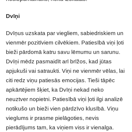
Dvīņi
Dvīņus uzskata par viegliem, sabiedriskiem un
vienmēr pozitīviem cilvēkiem. Patiesībā viņi ļoti
bieži pārdomā katru savu lēmumu un sarunu.
Dvīņi mēdz pasmaidīt arī brīžos, kad jūtas
apjukuši vai satraukti. Viņi ne vienmēr vēlas, lai
citi redz viņu patiesās emocijas. Tieši tāpēc
apkārtējiem šķiet, ka Dvīņi nekad neko
neuztver nopietni. Patiesībā viņi ļoti ilgi analizē
notikušo un bieži vien pārdzīvo klusībā. Viņu
vieglums ir prasme pielāgoties, nevis
pierādījums tam, ka viņiem viss ir vienalga.