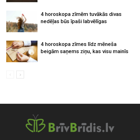
4 horoskopa zīmēm tuvākās divas
nedēļas būs īpaši labvēlīgas
4 horoskopa zīmes līdz mēneša
beigām saņems ziņu, kas visu mainīs