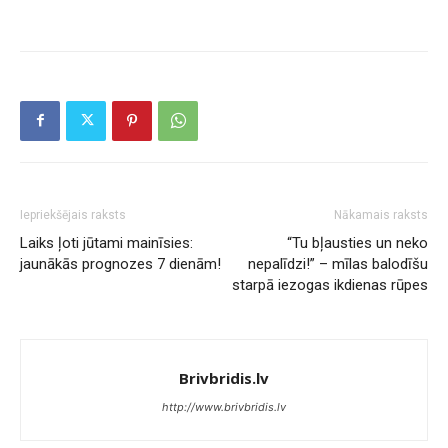
Iepriekšējais raksts
Nākamais raksts
Laiks ļoti jūtami mainīsies:
“Tu bļausties un neko
jaunākās prognozes 7 dienām!
nepalīdzi!” – mīlas balodīšu
starpā iezogas ikdienas rūpes
Brivbridis.lv
http://www.brivbridis.lv