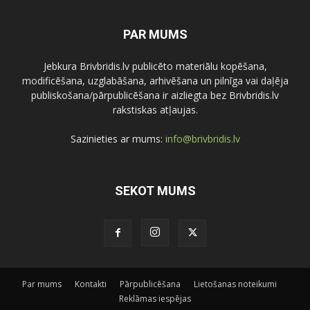
PAR MUMS
Jebkura Brivbridis.lv publicēto materiālu kopēšana,
modificēšana, uzglabāšana, arhivēšana un pilnīga vai daļēja
publiskošana/pārpublicēšana ir aizliegta bez Brivbridis.lv
rakstiskas atļaujas.
Sazinieties ar mums:
info@brivbridis.lv
SEKOT MUMS
Par mums
Kontakti
Pārpublicēšana
Lietošanas noteikumi
Reklāmas iespējas