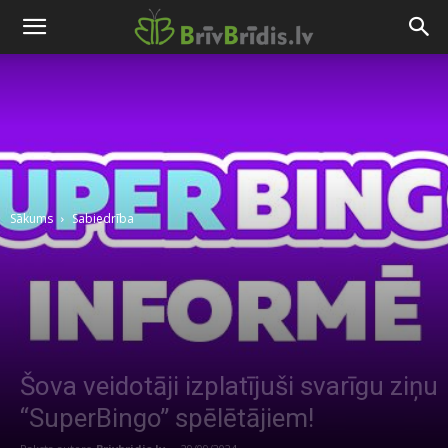
Sākums
Sabiedrība
Šova veidotāji izplatījuši svarīgu ziņu
“SuperBingo” spēlētājiem!