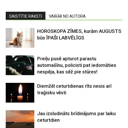
SAISTĪTIE RAKSTI
VAIRĀK NO AUTORA
HOROSKOPA ZĪMES, kurām AUGUSTS
būs ĪPAŠI LABVĒLĪGS
Preiļu pusē apturot parastu
automašīnu, policisti pat iedomāties
nespēja, kas sēž pie stūres!
Diemžēl ceturtdienas rīts nesis arī
traģisku vēsti
Jau izsludināts brīdinājums par laiku
ceturtdien