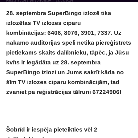
Raksta autors
Brivbridis.lv
-
29/09/2024
28. septembra SuperBingo izlozē tika
izlozētas TV izlozes ciparu
kombinācijas: 6406, 8076, 3901, 7337. Uz
nākamo auditorijas spēli netika piereģistrēts
pietiekams skaits dalībnieku, tāpēc, ja Jūsu
kvīts ir iegādāta uz 28. septembra
SuperBingo izlozi un Jums sakrīt kāda no
šīm TV izlozes ciparu kombinācijām, tad
zvaniet pa reģistrācijas tālruni 67224906!
Šova veidotāji izplatījuši svarīgu ziņu
“SuperBingo” spēlētājiem!
Šobrīd ir iespēja pieteikties vēl 2