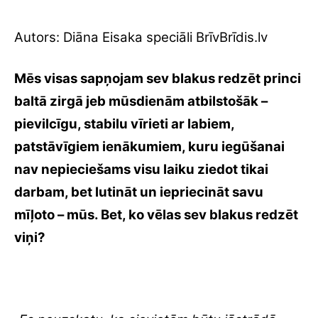
Autors: Diāna Eisaka speciāli BrīvBrīdis.lv
Mēs visas sapņojam sev blakus redzēt princi
baltā zirgā jeb mūsdienām atbilstošāk –
pievilcīgu, stabilu vīrieti ar labiem,
patstāvīgiem ienākumiem, kuru iegūšanai
nav nepieciešams visu laiku ziedot tikai
darbam, bet lutināt un iepriecināt savu
mīļoto – mūs. Bet, ko vēlas sev blakus redzēt
viņi?