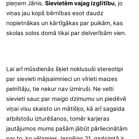
pieņem Jānis.
Sievietēm vajag izglītību
, jo
viņas jau kopš bērnības esot daudz
nopietnākas un kārtīgākas par puikām, kas
skolas solos domā tikai par delverībām vien.
Lai arī mūsdienās šķiet noklusuši stereotipi
par sievieti mājsaimnieci un vīrieti maizes
pelnītāju, tie nekur nav izmiruši. Ne velti
sievieti sauc par
maigo dzimumu
un piedēvē
viņai visu skaisto un mātišķo, kā arī sagaida
atbilstošu izturēšanos, tomēr karjeras
jautājumos mums pašām jābūt pārliecinātām
par to, ko vēlamies. Iespējas 21. gadsimtā ir