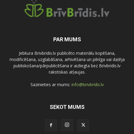
PAR MUMS
Jebkura Brivbridis.lv publicēto materiālu kopēšana,
modificēšana, uzglabāšana, arhivēšana un pilnīga vai daļēja
publiskošana/pārpublicēšana ir aizliegta bez Brivbridis.lv
rakstiskas atļaujas.
Sazinieties ar mums:
info@brivbridis.lv
SEKOT MUMS