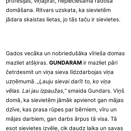
profesijās, viņaprāt, nepieciešama radoša
domāšana. Ritvars uzskata, ka sievietēm
jādara skaistas lietas, jo tās taču ir sievietes.
Gados vecāka un nobriedušāka vīrieša domas
mazliet atšķiras.
GUNDARAM
ir mazliet pāri
četrdesmit un viņa sieva līdzdarbojas viņa
uzņēmumā.
„Ļauju sievai darīt to, ko viņa
vēlas. Lai jau izpaužas,”
smaida Gundars. Viņš
domā, ka sievietēm jāmāk apvienot gan mājas
dzīve, kas prasa rūpes par bērniem, vīru un
mājas darbiem, gan darbs ārpus tā visa. Tā
esot sievietes izvēle, cik daudz laika un savas