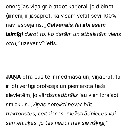
enerģijas viņa grib atdot karjerai, jo dibinot
ģimeni, ir jāsaprot, ka visam veltīt sevi 100%
nav iespējams.
„
Galvenais, lai abi esam
laimīgi
darot to, ko darām un atbalstām viens
otru,”
uzsver vīrietis.
JĀŅA
otrā pusīte ir medmāsa un, viņaprāt, tā
ir ļoti vērtīgi profesija un piemērota tieši
sievietēm, jo vārds
medbrālis
jau vien izraisot
smieklus.
„Viņas noteikti nevar būt
traktoristes, celtnieces, mežstrādnieces vai
santehniķes, jo tas nebūt nav sievišķīgi,”