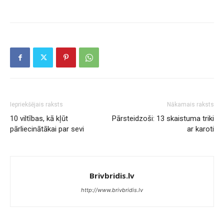
Iepriekšējais raksts
Nākamais raksts
10 viltības, kā kļūt
Pārsteidzoši: 13 skaistuma triki
pārliecinātākai par sevi
ar karoti
Brivbridis.lv
http://www.brivbridis.lv