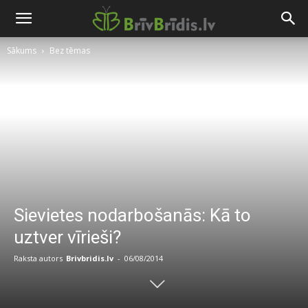
Sākums
Bez tēmas
Sievietes nodarbošanās: Kā to
uztver vīrieši?
Raksta autors
Brivbridis.lv
-
06/08/2014