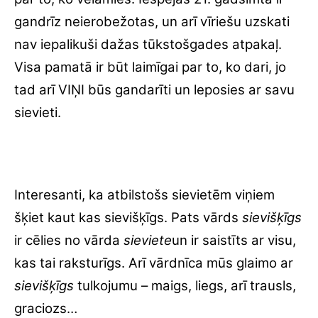
gandrīz neierobežotas, un arī vīriešu uzskati
nav iepalikuši dažas tūkstošgades atpakaļ.
Visa pamatā ir būt laimīgai par to, ko dari, jo
tad arī VIŅI būs gandarīti un leposies ar savu
sievieti.
Interesanti, ka atbilstošs sievietēm viņiem
šķiet kaut kas sievišķīgs. Pats vārds
sievišķīgs
ir cēlies no vārda
sieviete
un ir saistīts ar visu,
kas tai raksturīgs. Arī vārdnīca mūs glaimo ar
sievišķīgs
tulkojumu – maigs, liegs, arī trausls,
graciozs…