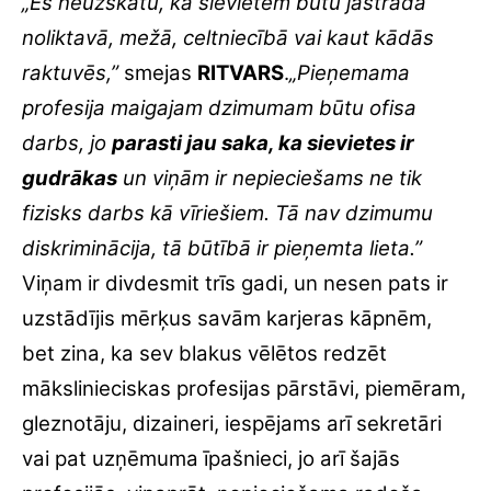
„Es neuzskatu, ka sievietēm būtu jāstrādā
noliktavā, mežā, celtniecībā vai kaut kādās
raktuvēs,”
smejas
RITVARS
.
„Pieņemama
profesija maigajam dzimumam būtu ofisa
darbs, jo
parasti jau saka, ka sievietes ir
gudrākas
un viņām ir nepieciešams ne tik
fizisks darbs kā vīriešiem. Tā nav dzimumu
diskriminācija, tā būtībā ir pieņemta lieta.”
Viņam ir divdesmit trīs gadi, un nesen pats ir
uzstādījis mērķus savām karjeras kāpnēm,
bet zina, ka sev blakus vēlētos redzēt
mākslinieciskas profesijas pārstāvi, piemēram,
gleznotāju, dizaineri, iespējams arī sekretāri
vai pat uzņēmuma īpašnieci, jo arī šajās