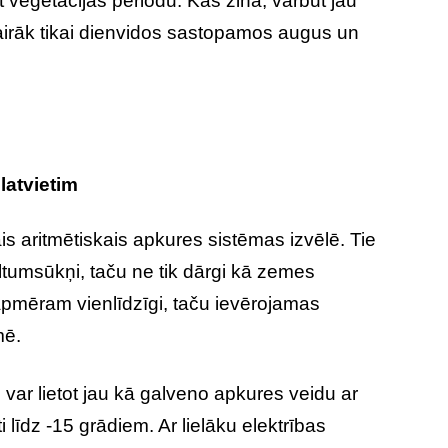
t veģetācijas periodu. Kas zina, varbūt jau
vairāk tikai dienvidos sastopamos augus un
latvietim
ais aritmētiskais apkures sistēmas izvēlē. Tie
ltumsūkņi, taču ne tik dārgi kā zemes
 apmēram vienlīdzīgi, taču ievērojamas
mē.
ar lietot jau kā galveno apkures veidu ar
 līdz -15 grādiem. Ar lielāku elektrības