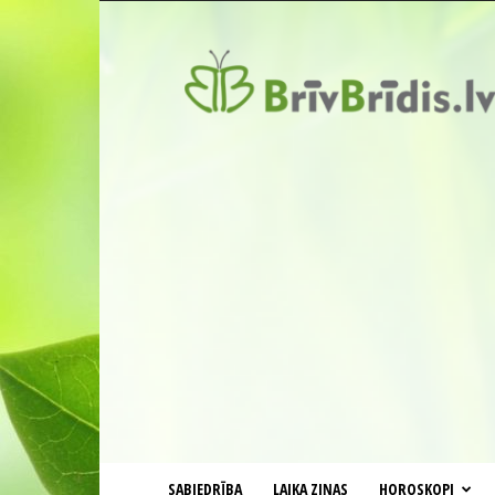
BrīvBrīdis.lv
SABIEDRĪBA
LAIKA ZIŅAS
HOROSKOPI