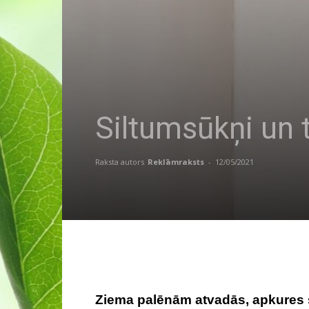
Siltumsūkņi un t
Raksta autors
Reklāmraksts
-
12/05/2021
Ziema palēnām atvadās, apkures se