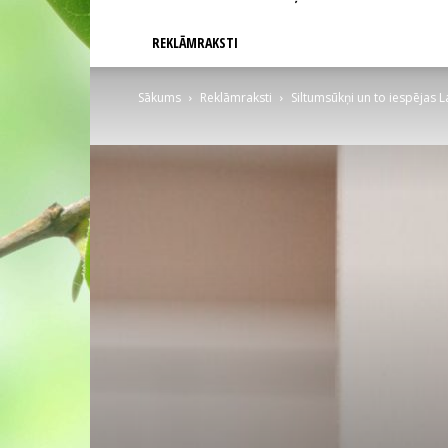
REKLĀMRAKSTI
Sākums
Reklāmraksti
Siltumsūkņi un to iespējas La