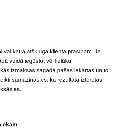
ai vai katra atšķirīga klienta prasībām. Ja
tādā veidā iegūstot vēl lielāku
lākās izmaksas sagādā pašas iekārtas un to
eikti samazināsies, kā rezultātā iztērētās
ksāsies.
m ēkām