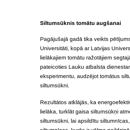
Siltumsūknis tomātu augšanai
Pagājušajā gadā tika veikts pētījum
Universitāti, kopā ar Latvijas Unive
lielākajiem tomātu ražotājiem segtajā
pateicoties Lauku atbalsta dienest
eksperimentu, audzējot tomātus siltu
siltumsūkni.
Rezultātos atklājās, ka energoefektiv
lielāka, turklāt gaisa siltumsūkņi at
siltumsūkni, lai apsildītu siltumnīcas, 