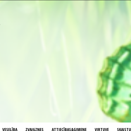
VESELĪBA
ZVAIGZNES
ATTIECĪBAS&ĢIMENE
VIRTUVE
SKAIST