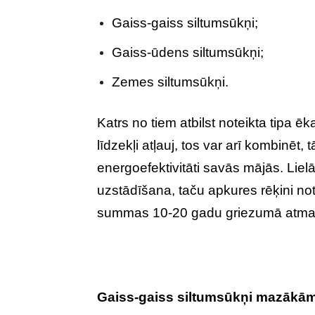
Gaiss-gaiss siltumsūkņi;
Gaiss-ūdens siltumsūkņi;
Zemes siltumsūkņi.
Katrs no tiem atbilst noteikta tipa ēk
līdzekļi atļauj, tos var arī kombinēt, 
energoefektivitāti savās mājās. Lie
uzstādīšana, taču apkures rēķini not
summas 10-20 gadu griezumā atma
Gaiss-gaiss siltumsūkņi mazākā