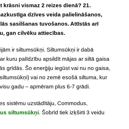
āt krāsni vismaz 2 reizes dienā? 21.
mazkustīga dzīves veida palielināšanos,
lās sasilšanas tuvošanos. Attīstās arī
, gan cilvēku attiecības.
ām ir siltumsūkņi. Siltumsūkņi ir dabā
r kuru palīdzību apsildīt mājas ar siltā gaisa
ās grīdās. Šo enerģiju iegūst vai nu no gaisa,
 siltumsūkņi) vai no zemē esošā siltuma, kur
visu gadu – apmēram plus 6-7 grādi.
res sistēmu uzstādītāju, Commodus,
s siltumsūkņi
. Šobrīd tiek izķširti 3 veidu