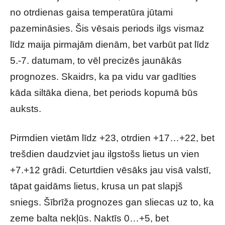
no otrdienas gaisa temperatūra jūtami
pazemināsies. Šis vēsais periods ilgs vismaz
līdz maija pirmajām dienām, bet varbūt pat līdz
5.-7. datumam, to vēl precizēs jaunākās
prognozes. Skaidrs, ka pa vidu var gadīties
kāda siltāka diena, bet periods kopumā būs
auksts.
Pirmdien vietām līdz +23, otrdien +17…+22, bet
trešdien daudzviet jau ilgstošs lietus un vien
+7.+12 grādi. Ceturtdien vēsāks jau visā valstī,
tāpat gaidāms lietus, krusa un pat slapjš
sniegs. Šībrīža prognozes gan sliecas uz to, ka
zeme balta nekļūs. Naktīs 0…+5, bet