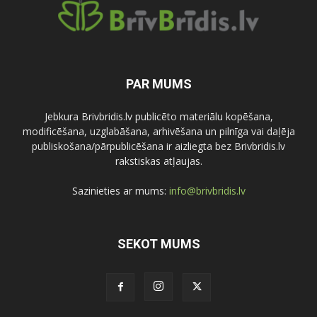
PAR MUMS
Jebkura Brivbridis.lv publicēto materiālu kopēšana,
modificēšana, uzglabāšana, arhivēšana un pilnīga vai daļēja
publiskošana/pārpublicēšana ir aizliegta bez Brivbridis.lv
rakstiskas atļaujas.
Sazinieties ar mums:
info@brivbridis.lv
SEKOT MUMS