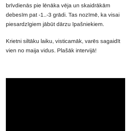
brīvdienās pie lēnāka vēja un skaidrākām
debesīm pat -1..-3 grādi. Tas nozīmē, ka visai
piesardzīgiem jābūt dārzu īpašniekiem.
Krietni siltāku laiku, visticamāk, varēs sagaidīt
vien no maija vidus. Plašāk intervijā!