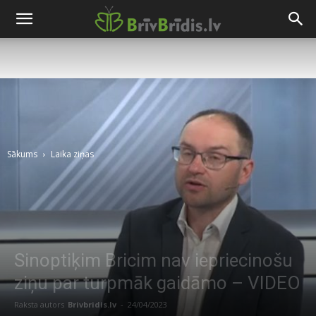
Sākums
Laika ziņas
Sinoptiķim Bricim nav iepriecinošu
ziņu par turpmāk gaidāmo – VIDEO
Raksta autors
Brivbridis.lv
-
24/04/2023