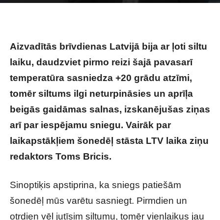
FOTO: Ekrānšāviņš/LTV
Aizvadītās brīvdienas Latvijā bija ar ļoti siltu
laiku, daudzviet pirmo reizi šajā pavasarī
temperatūra sasniedza +20 grādu atzīmi,
tomēr siltums ilgi neturpināsies un aprīļa
beigās gaidāmas salnas, izskanējušas ziņas
arī par iespējamu sniegu. Vairāk par
laikapstākļiem šonedēļ stāsta LTV laika ziņu
redaktors Toms Bricis.
Sinoptiķis apstiprina, ka sniegs patiešām
šonedēļ mūs varētu sasniegt. Pirmdien un
otrdien vēl jutīsim siltumu, tomēr vienlaikus jau