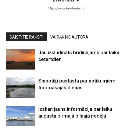
http://www.brivbridis.lv
SAISTĪTIE RAKSTI
VAIRĀK NO AUTORA
Jau izsludināts brīdinājums par laiku
ceturtdien
Sinoptiķi pastāsta par notikumiem
turpmākajās dienās
Izskan jauna informācija par laiku
augusta pirmajā pilnajā nedēļā