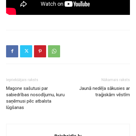
Iepriekšējais raksts
Nākamais raksts
Magone sašutusi par
Jaunā nedēļa sākusies ar
sabiedrības nosodījumu, kuru
traģiskām vēstīm
saņēmusi pēc atbalsta
lūgšanas
Brivbridis.lv