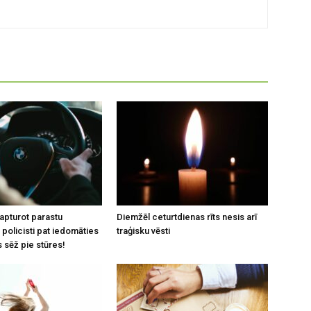
 apturot parastu
Diemžēl ceturtdienas rīts nesis arī
policisti pat iedomāties
traģisku vēsti
 sēž pie stūres!