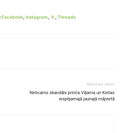
esi viena no tām?
:
Facebook
,
Instagram
,
X
,
Threads
Nākamais raksts
Neticams skandāls prinča Viljama un Keitas
iespējamajā jaunajā mājvietā