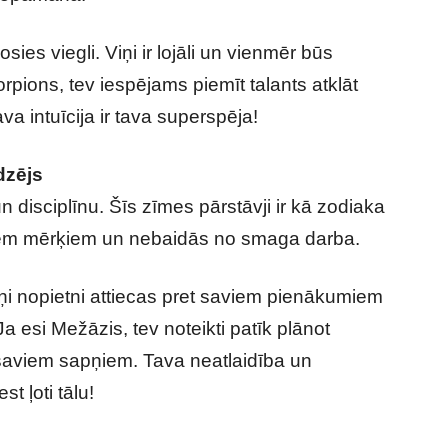
sies viegli. Viņi ir lojāli un vienmēr būs
rpions, tev iespējams piemīt talants atklāt
a intuīcija ir tava superspēja!
dzējs
 disciplīnu. Šīs zīmes pārstāvji ir kā zodiaka
saviem mērķiem un nebaidās no smaga darba.
 Viņi nopietni attiecas pret saviem pienākumiem
 esi Mežāzis, tev noteikti patīk plānot
z saviem sapņiem. Tava neatlaidība un
t ļoti tālu!