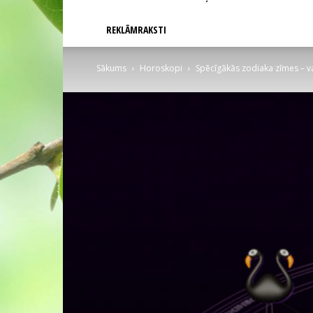
REKLĀMRAKSTI
Sākums
Horoskopi
Spēcīgākās zodiaka zīmes – va