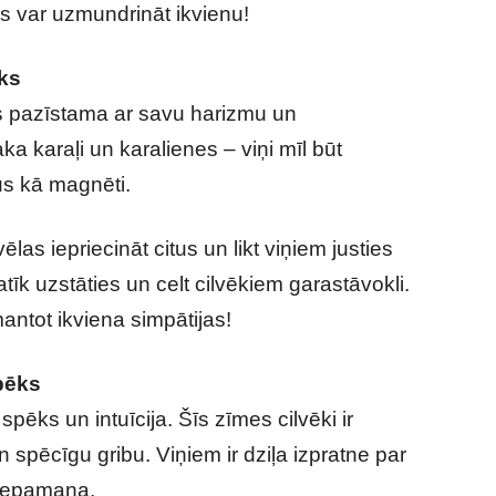
s var uzmundrināt ikvienu!
eks
as pazīstama ar savu harizmu un
ka karaļi un karalienes – viņi mīl būt
us kā magnēti.
las iepriecināt citus un likt viņiem justies
atīk uzstāties un celt cilvēkiem garastāvokli.
antot ikviena simpātijas!
pēks
spēks un intuīcija. Šīs zīmes cilvēki ir
spēcīgu gribu. Viņiem ir dziļa izpratne par
i nepamana.