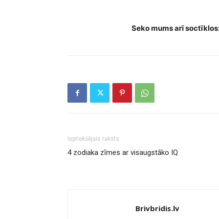
Spēcīgākās zodiaka zīmes – vai tu 
Seko mums arī soctīklos
Iepriekšējais raksts
4 zodiaka zīmes ar visaugstāko IQ
Brivbridis.lv