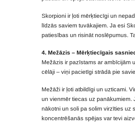
Skorpioni ir ļoti mērķtiecīgi un nepado
līdzās saviem tuvākajiem. Ja esi Sko
patiesības un risināt noslēpumus. Tav
4. Mežāzis – Mērķtiecīgais sasnie
Mežāzis ir pazīstams ar ambīcijām un
cēlāji – viņi pacietīgi strādā pie 
Mežāži ir ļoti atbildīgi un uzticami.
un vienmēr tiecas uz panākumiem. Ja
nākotni un soli pa solim virzīties u
koncentrēšanās spējas var tevi aizves