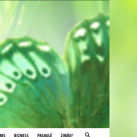
UMS
BIZNESS
PASAULĒ
ZINĀJI?