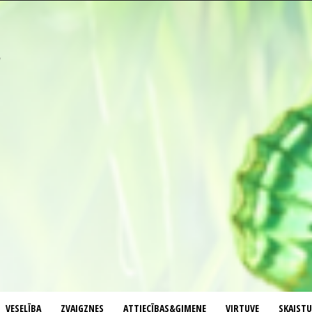
VESELĪBA
ZVAIGZNES
ATTIECĪBAS&ĢIMENE
VIRTUVE
SKAIST