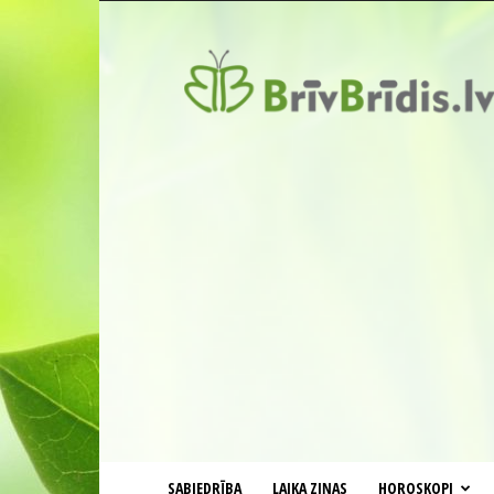
BrīvBrīdis.lv
SABIEDRĪBA
LAIKA ZIŅAS
HOROSKOPI