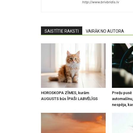
http://www.brivbridis.lv
SAISTĪTIE RAKSTI
VAIRĀK NO AUTORA
HOROSKOPA ZĪMES, kurām
Preiļu pusē
AUGUSTS būs ĪPAŠI LABVĒLĪGS
automašīnu, 
nespēja, kas