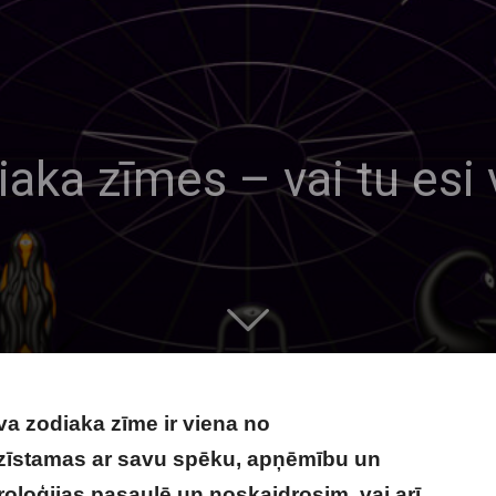
aka zīmes – vai tu esi
ava zodiaka zīme ir viena no
zīstamas ar savu spēku, apņēmību un
roloģijas pasaulē un noskaidrosim, vai arī