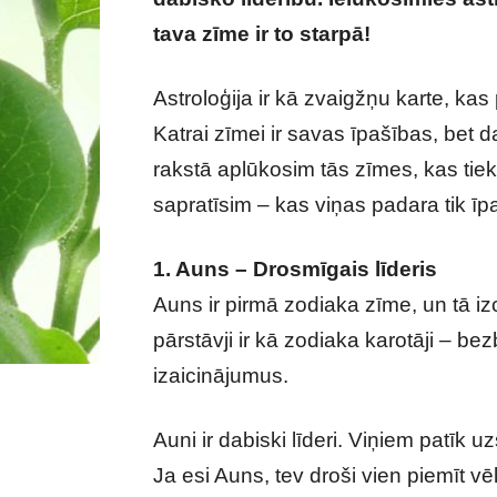
tava zīme ir to starpā!
Spēcīgākās z
Astroloģija ir kā zvaigžņu karte, ka
Katrai zīmei ir savas īpašības, bet 
rakstā aplūkosim tās zīmes, kas tie
sapratīsim – kas viņas padara tik ī
1. Auns – Drosmīgais līderis
Auns ir pirmā zodiaka zīme, un tā iz
pārstāvji ir kā zodiaka karotāji – be
izaicinājumus.
Auni ir dabiski līderi. Viņiem patīk 
Ja esi Auns, tev droši vien piemīt vēl