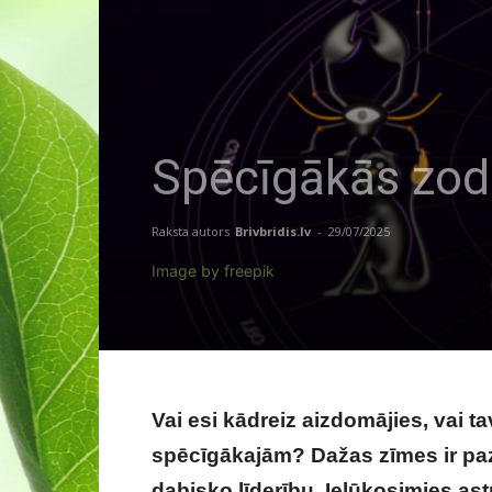
Spēcīgākās zodi
Raksta autors
Brivbridis.lv
-
29/07/2025
Image by freepik
Vai esi kādreiz aizdomājies, vai t
spēcīgākajām? Dažas zīmes ir pa
dabisko līderību. Ielūkosimies ast