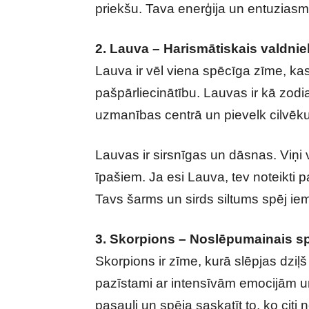
priekšu. Tava enerģija un entuziasm
2. Lauva – Harismātiskais valdni
Lauva ir vēl viena spēcīga zīme, k
pašpārliecinātību. Lauvas ir kā zodia
uzmanības centrā un pievelk cilvēk
Lauvas ir sirsnīgas un dāsnas. Viņi vē
īpašiem. Ja esi Lauva, tev noteikti p
Tavs šarms un sirds siltums spēj iem
3. Skorpions – Noslēpumainais s
Skorpions ir zīme, kurā slēpjas dziļš 
pazīstami ar intensīvām emocijām un 
pasauli un spēja saskatīt to, ko cit