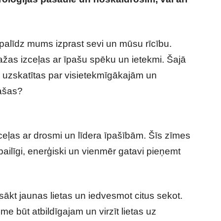
odiaka zīmes – vai tu esi viena no tām?
s palīdz mums izprast sevi un mūsu rīcību.
dažas izceļas ar īpašu spēku un ietekmi. Šajā
k uzskatītas par visietekmīgākajām un
pašas?
ceļas ar drosmi un līdera īpašībām. Šīs zīmes
zbailīgi, enerģiski un vienmēr gatavi pieņemt
uzsākt jaunas lietas un iedvesmot citus sekot.
me būt atbildīgajam un virzīt lietas uz