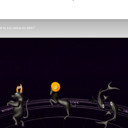
i tu esi viena no tām?