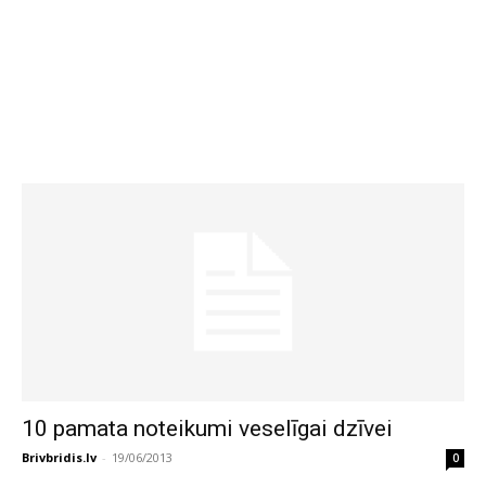
10 pamata noteikumi veselīgai dzīvei
Brivbridis.lv
-
19/06/2013
0