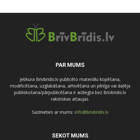
PAR MUMS
Jebkura Brivbridis.lv publicēto materiālu kopēšana,
modificēšana, uzglabāšana, arhivēšana un pilnīga vai daļēja
publiskošana/pārpublicēšana ir aizliegta bez Brivbridis.lv
rakstiskas atļaujas.
Sazinieties ar mums:
info@brivbridis.lv
SEKOT MUMS