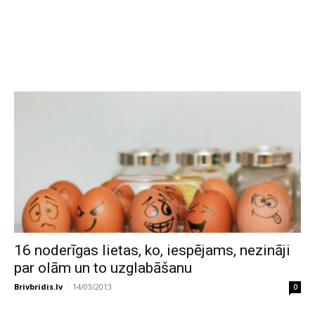
16 noderīgas lietas, ko, iespējams, nezināji
par olām un to uzglabāšanu
Brivbridis.lv
-
14/03/2013
0