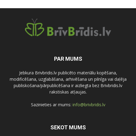
PAR MUMS
Jebkura Brivbridis.lv publicēto materiālu kopēšana,
modificēšana, uzglabāšana, arhivēšana un pilnīga vai daļēja
publiskošana/pārpublicēšana ir aizliegta bez Brivbridis.lv
rakstiskas atļaujas.
Sazinieties ar mums:
info@brivbridis.lv
SEKOT MUMS