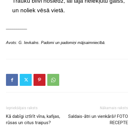
Trauku blīvi noslēdz, lai tajā neiekļūtu gaiss,
un noliek vēsā vietā.
__________
Avots: G. Ievkalns. Padomi un padomiņi mājsaimniecībā.
Iepriekšējais raksts
Nākamais raksts
Kā dabīgi iztīrīt vīna, kafijas,
Saldais-ātri un vienkārši! FOTO
rūsas un citus traipus?
RECEPTE