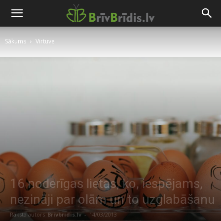
Sākums
Virtuve
16 noderīgas lietas, ko, iespējams,
nezināji par olām un to uzglabāšanu
Raksta autors
Brivbridis.lv
-
14/03/2013