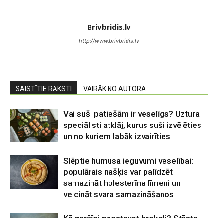
Brivbridis.lv
http://www.brivbridis.lv
SAISTĪTIE RAKSTI
VAIRĀK NO AUTORA
Vai suši patiešām ir veselīgs? Uztura
speciālisti atklāj, kurus suši izvēlēties
un no kuriem labāk izvairīties
Slēptie humusa ieguvumi veselībai:
populārais našķis var palīdzēt
samazināt holesterīna līmeni un
veicināt svara samazināšanos