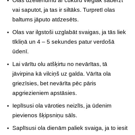
Olas dzeltenumu ar cukuru vieglāk saberzt
vai saputot, ja tas ir siltāks. Turpretī olas
baltums jāputo atdzesēts.
Olas var ilgstoši uzglabāt svaigas, ja tās liek
tīkliņā un 4 – 5 sekundes patur verdošā
ūdenī.
Lai vārītu olu atšķirtu no nevārītas, tā
jāvirpina kā vilciņš uz galda. Vārīta ola
griezīsies, bet nevārīta pēc pāris
apgriezieniem apstāsies.
Ieplīsusi ola vāroties neizlīs, ja ūdenim
pievienos šķipsniņu sāls.
Saplīsusi ola dienām paliek svaiga, ja to iesit