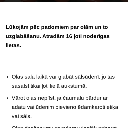
Photo by
Tengyart
on
Unsplash
Lūkojām pēc padomiem par olām un to
uzglabāšanu. Atradām 16 ļoti noderīgas
lietas.
Olas sala laikā var glabāt sālsūdenī, jo tas
sasalst tikai ļoti lielā aukstumā.
Vārot olas neplīst, ja čaumalu pārdur ar
adatu vai ūdenim pievieno ēdamkaroti etiķa
vai sāls.