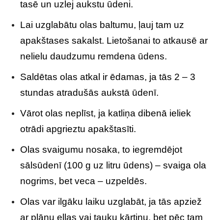
tasē un uzlej aukstu ūdeni.
Lai uzglabātu olas baltumu, ļauj tam uz
apakštases sakalst. Lietošanai to atkausē ar
nelielu daudzumu remdena ūdens.
Saldētas olas atkal ir ēdamas, ja tās 2 – 3
stundas atradušās aukstā ūdenī.
Vārot olas neplīst, ja katliņa dibenā ieliek
otrādi apgrieztu apakštasīti.
Olas svaigumu nosaka, to iegremdējot
sālsūdenī (100 g uz litru ūdens) – svaiga ola
nogrims, bet veca – uzpeldēs.
Olas var ilgāku laiku uzglabāt, ja tās apziež
ar plānu eļļas vai tauku kārtiņu, bet pēc tam