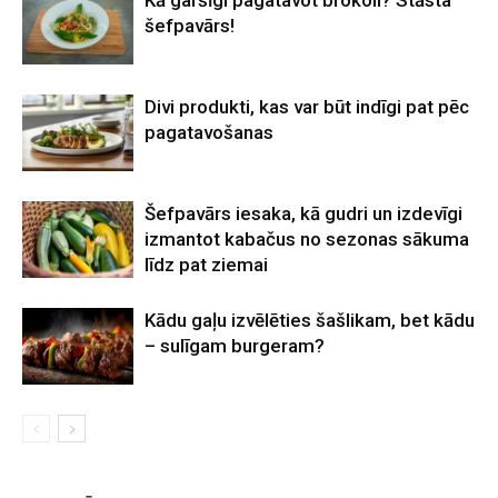
Kā garšīgi pagatavot brokoli? Stāsta
šefpavārs!
Divi produkti, kas var būt indīgi pat pēc
pagatavošanas
Šefpavārs iesaka, kā gudri un izdevīgi
izmantot kabačus no sezonas sākuma
līdz pat ziemai
Kādu gaļu izvēlēties šašlikam, bet kādu
– sulīgam burgeram?