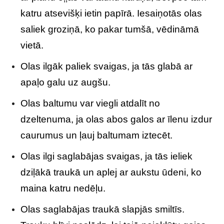
katru atsevišķi ietin papīrā. Iesaiņotās olas
saliek groziņā, ko pakar tumšā, vēdināmā
vietā.
Olas ilgāk paliek svaigas, ja tās glabā ar
apaļo galu uz augšu.
Olas baltumu var viegli atdalīt no
dzeltenuma, ja olas abos galos ar īlenu izdur
caurumus un ļauj baltumam iztecēt.
Olas ilgi saglabājas svaigas, ja tās ieliek
dziļākā traukā un aplej ar aukstu ūdeni, ko
maina katru nedēļu.
Olas saglabājas traukā slapjās smiltīs.