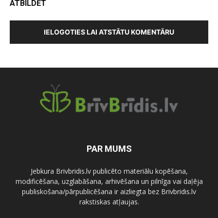
ATBILDĒT
IELOGOTIES LAI ATSTĀTU KOMENTĀRU
PAR MUMS
Jebkura Brivbridis.lv publicēto materiālu kopēšana,
modificēšana, uzglabāšana, arhivēšana un pilnīga vai daļēja
publiskošana/pārpublicēšana ir aizliegta bez Brivbridis.lv
rakstiskas atļaujas.