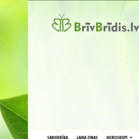
BrīvBrīdis.lv
SABIEDRĪBA
LAIKA ZIŅAS
HOROSKOPI