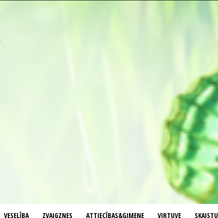
VESELĪBA
ZVAIGZNES
ATTIECĪBAS&ĢIMENE
VIRTUVE
SKAIST