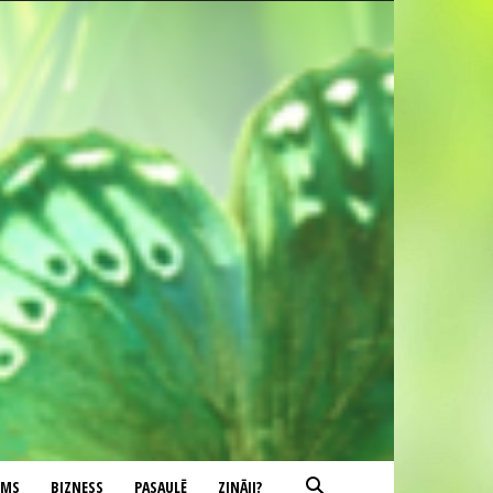
UMS
BIZNESS
PASAULĒ
ZINĀJI?