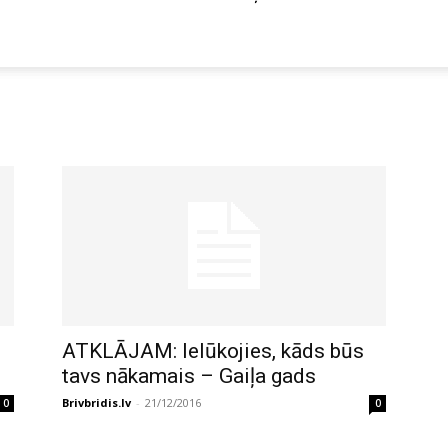
ATKLĀJAM: Ielūkojies, kāds būs
tavs nākamais – Gaiļa gads
Brivbridis.lv
-
21/12/2016
0
0