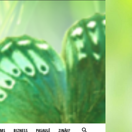
UMS
BIZNESS
PASAULĒ
ZINĀJI?