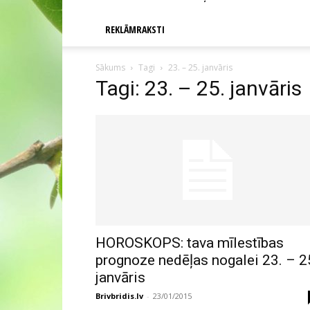
REKLĀMRAKSTI
Sākums
Tagi
23. – 25. janvāris
Tagi: 23. – 25. janvāris
HOROSKOPS: tava mīlestības
prognoze nedēļas nogalei 23. – 2
janvāris
Brivbridis.lv
-
23/01/2015