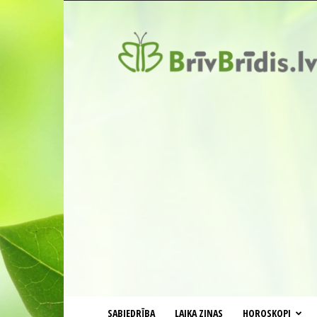
BrīvBrīdis.lv
SABIEDRĪBA
LAIKA ZIŅAS
HOROSKOPI