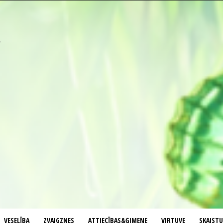
VESELĪBA
ZVAIGZNES
ATTIECĪBAS&ĢIMENE
VIRTUVE
SKAIST