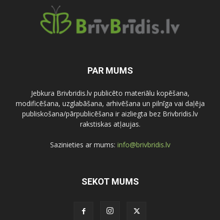
PAR MUMS
Jebkura Brivbridis.lv publicēto materiālu kopēšana,
modificēšana, uzglabāšana, arhivēšana un pilnīga vai daļēja
publiskošana/pārpublicēšana ir aizliegta bez Brivbridis.lv
rakstiskas atļaujas.
Sazinieties ar mums:
info@brivbridis.lv
SEKOT MUMS