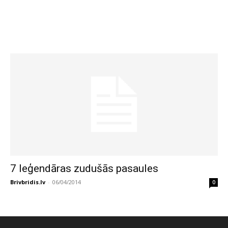
7 leģendāras zudušās pasaules
Brivbridis.lv
-
06/04/2014
0