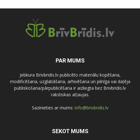
PAR MUMS
Jebkura Brivbridis.lv publicēto materiālu kopēšana,
modificēšana, uzglabāšana, arhivēšana un pilnīga vai daļēja
publiskošana/pārpublicēšana ir aizliegta bez Brivbridis.lv
rakstiskas atļaujas.
Sazinieties ar mums:
info@brivbridis.lv
SEKOT MUMS