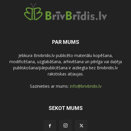
PAR MUMS
Jebkura Brivbridis.lv publicēto materiālu kopēšana,
modificēšana, uzglabāšana, arhivēšana un pilnīga vai daļēja
publiskošana/pārpublicēšana ir aizliegta bez Brivbridis.lv
rakstiskas atļaujas.
Sazinieties ar mums:
info@brivbridis.lv
SEKOT MUMS