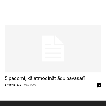
5 padomi, kā atmodināt ādu pavasarī
Brivbridis.lv
-
06/04/2021
0