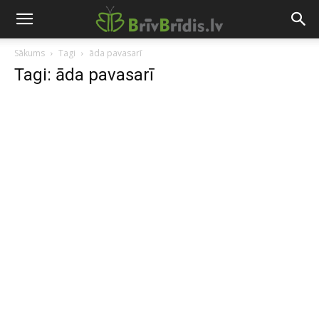
Sākums
Tagi
āda pavasarī
Tagi: āda pavasarī