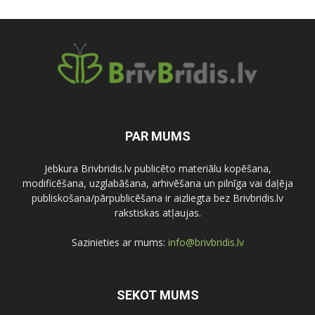
PAR MUMS
Jebkura Brivbridis.lv publicēto materiālu kopēšana,
modificēšana, uzglabāšana, arhivēšana un pilnīga vai daļēja
publiskošana/pārpublicēšana ir aizliegta bez Brivbridis.lv
rakstiskas atļaujas.
Sazinieties ar mums:
info@brivbridis.lv
SEKOT MUMS