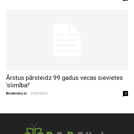
Ārstus pārsteidz 99 gadus vecas sievietes
‘slimība!’
Brivbridis.lv
-
21/07/2015
0