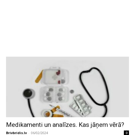
Medikamenti un analīzes. Kas jāņem vērā?
Brivbridis.lv
-
06/02/2024
0