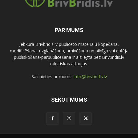
PAR MUMS
Jebkura Brivbridis.lv publicēto materiālu kopēšana,
modificēšana, uzglabāšana, arhivēšana un pilnīga vai daļēja
publiskošana/pārpublicēšana ir aizliegta bez Brivbridis.lv
rakstiskas atļaujas.
Sazinieties ar mums:
info@brivbridis.lv
SEKOT MUMS