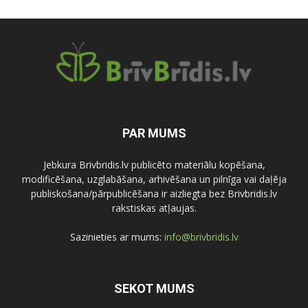
PAR MUMS
Jebkura Brivbridis.lv publicēto materiālu kopēšana,
modificēšana, uzglabāšana, arhivēšana un pilnīga vai daļēja
publiskošana/pārpublicēšana ir aizliegta bez Brivbridis.lv
rakstiskas atļaujas.
Sazinieties ar mums:
info@brivbridis.lv
SEKOT MUMS