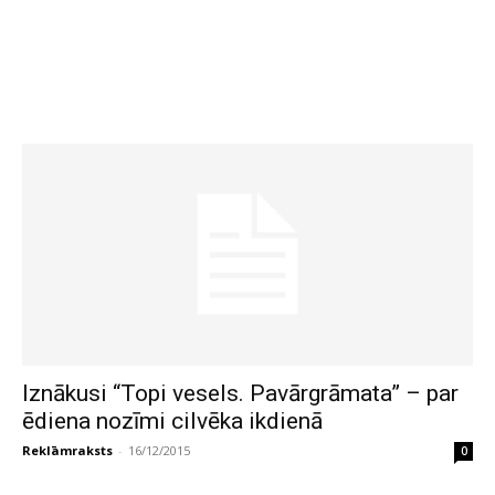
Iznākusi “Topi vesels. Pavārgrāmata” – par
ēdiena nozīmi cilvēka ikdienā
Reklāmraksts
-
16/12/2015
0