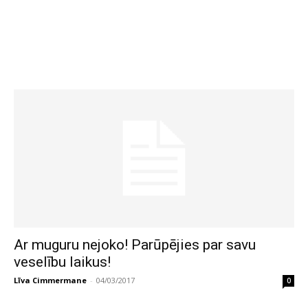
Ar muguru nejoko! Parūpējies par savu
veselību laikus!
Līva Cimmermane
-
04/03/2017
0