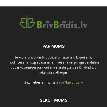
PAR MUMS
Jebkura Brivbridis.lv publicēto materiālu kopēšana,
modificēšana, uzglabāšana, arhivēšana un pilnīga vai daļēja
publiskošana/pārpublicēšana ir aizliegta bez Brivbridis.lv
rakstiskas atļaujas.
Sazinieties ar mums:
info@brivbridis.lv
SEKOT MUMS