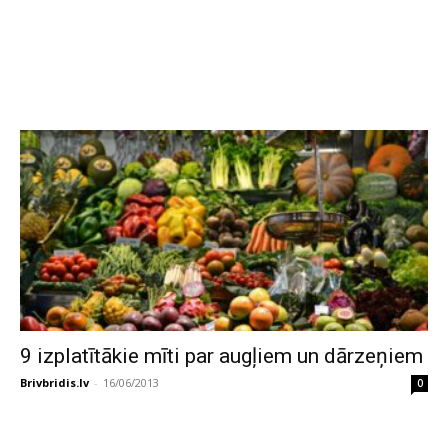
9 izplatītākie mīti par augļiem un dārzeņiem
Brivbridis.lv
-
16/06/2013
0