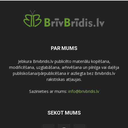
PAR MUMS
Jebkura Brivbridis.lv publicēto materiālu kopēšana,
modificēšana, uzglabāšana, arhivēšana un pilnīga vai daļēja
publiskošana/pārpublicēšana ir aizliegta bez Brivbridis.lv
rakstiskas atļaujas.
Sazinieties ar mums:
info@brivbridis.lv
SEKOT MUMS