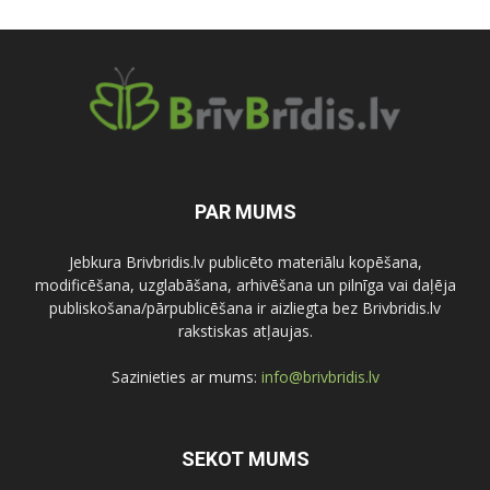
PAR MUMS
Jebkura Brivbridis.lv publicēto materiālu kopēšana,
modificēšana, uzglabāšana, arhivēšana un pilnīga vai daļēja
publiskošana/pārpublicēšana ir aizliegta bez Brivbridis.lv
rakstiskas atļaujas.
Sazinieties ar mums:
info@brivbridis.lv
SEKOT MUMS