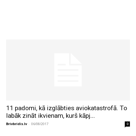
11 padomi, kā izglābties aviokatastrofā. To
labāk zināt ikvienam, kurš kāpj...
Brivbridis.lv
-
06/08/2017
0