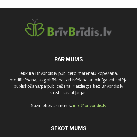
PAR MUMS
Jebkura Brivbridis.lv publicēto materiālu kopēšana,
modificēšana, uzglabāšana, arhivēšana un pilnīga vai daļēja
publiskošana/pārpublicēšana ir aizliegta bez Brivbridis.lv
rakstiskas atļaujas.
Sazinieties ar mums:
info@brivbridis.lv
SEKOT MUMS