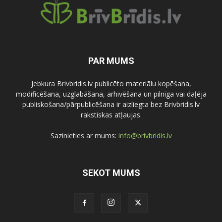
PAR MUMS
Jebkura Brivbridis.lv publicēto materiālu kopēšana,
modificēšana, uzglabāšana, arhivēšana un pilnīga vai daļēja
publiskošana/pārpublicēšana ir aizliegta bez Brivbridis.lv
rakstiskas atļaujas.
Sazinieties ar mums:
info@brivbridis.lv
SEKOT MUMS