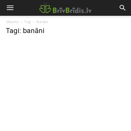
Sākums
Tagi
Banāni
Tagi: banāni