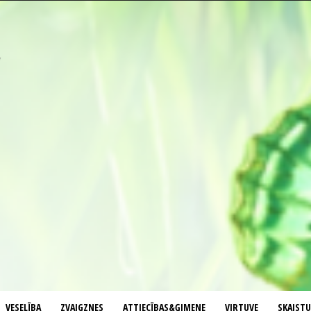
VESELĪBA
ZVAIGZNES
ATTIECĪBAS&ĢIMENE
VIRTUVE
SKAIST