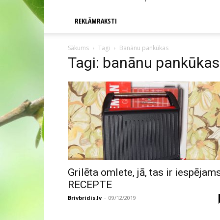
REKLĀMRAKSTI
Sākums
Tagi
Banānu pankūkas
Tagi: banānu pankūkas
Grilēta omlete, jā, tas ir iespējams
RECEPTE
Brivbridis.lv
-
09/12/2019