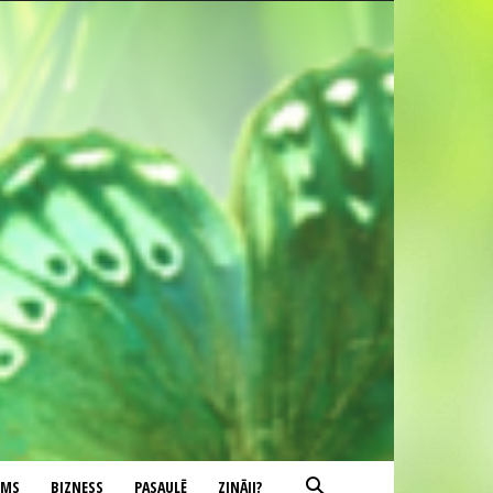
UMS
BIZNESS
PASAULĒ
ZINĀJI?