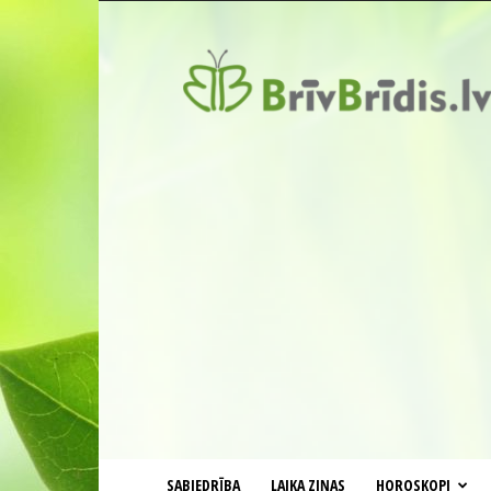
BrīvBrīdis.lv
SABIEDRĪBA
LAIKA ZIŅAS
HOROSKOPI