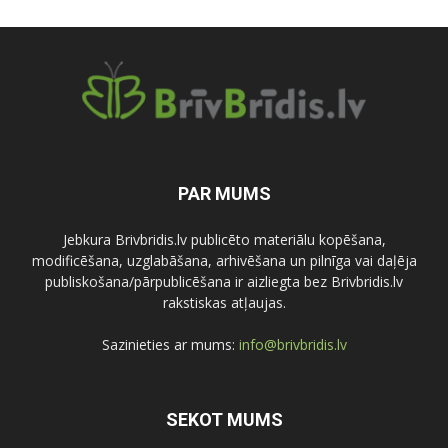
PAR MUMS
Jebkura Brivbridis.lv publicēto materiālu kopēšana,
modificēšana, uzglabāšana, arhivēšana un pilnīga vai daļēja
publiskošana/pārpublicēšana ir aizliegta bez Brivbridis.lv
rakstiskas atļaujas.
Sazinieties ar mums:
info@brivbridis.lv
SEKOT MUMS