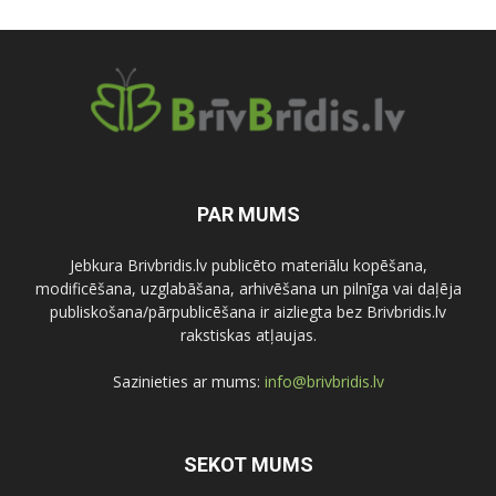
PAR MUMS
Jebkura Brivbridis.lv publicēto materiālu kopēšana,
modificēšana, uzglabāšana, arhivēšana un pilnīga vai daļēja
publiskošana/pārpublicēšana ir aizliegta bez Brivbridis.lv
rakstiskas atļaujas.
Sazinieties ar mums:
info@brivbridis.lv
SEKOT MUMS