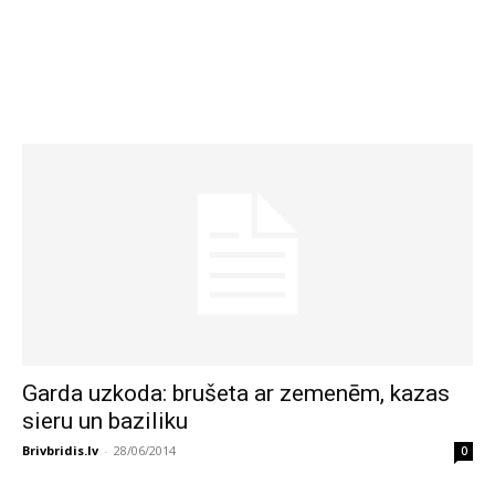
Garda uzkoda: brušeta ar zemenēm, kazas
sieru un baziliku
Brivbridis.lv
-
28/06/2014
0