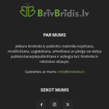
PAR MUMS
Jebkura Brivbridis.lv publicēto materiālu kopēšana,
modificēšana, uzglabāšana, arhivēšana un pilnīga vai daļēja
publiskošana/pārpublicēšana ir aizliegta bez Brivbridis.lv
rakstiskas atļaujas.
Sazinieties ar mums:
info@brivbridis.lv
SEKOT MUMS