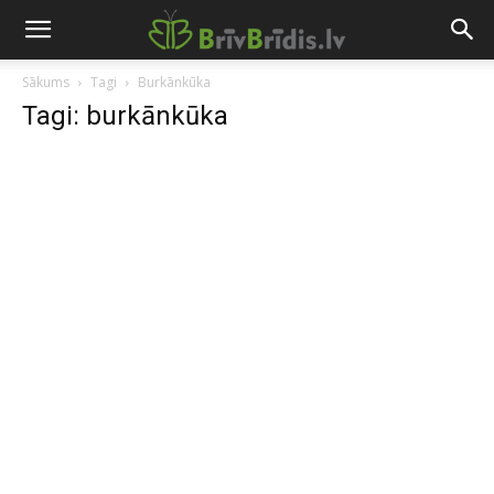
Sākums
Tagi
Burkānkūka
Tagi: burkānkūka