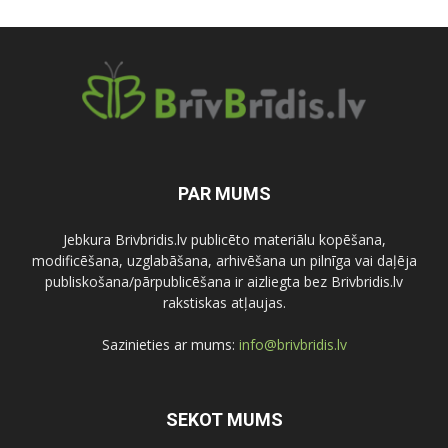
PAR MUMS
Jebkura Brivbridis.lv publicēto materiālu kopēšana,
modificēšana, uzglabāšana, arhivēšana un pilnīga vai daļēja
publiskošana/pārpublicēšana ir aizliegta bez Brivbridis.lv
rakstiskas atļaujas.
Sazinieties ar mums:
info@brivbridis.lv
SEKOT MUMS