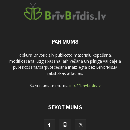
PAR MUMS
Jebkura Brivbridis.lv publicēto materiālu kopēšana,
modificēšana, uzglabāšana, arhivēšana un pilnīga vai daļēja
publiskošana/pārpublicēšana ir aizliegta bez Brivbridis.lv
rakstiskas atļaujas.
Sazinieties ar mums:
info@brivbridis.lv
SEKOT MUMS